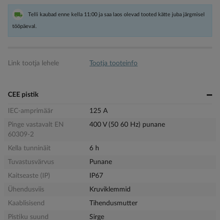
Telli kaubad enne kella 11:00 ja saa laos olevad tooted kätte juba järgmisel
tööpäeval.
Link tootja lehele
Tootja tooteinfo
CEE pistik
IEC-amprimäär
125 A
Pinge vastavalt EN
400 V (50 60 Hz) punane
60309-2
Kella tunninäit
6 h
Tuvastusvärvus
Punane
Kaitseaste (IP)
IP67
Ühendusviis
Kruviklemmid
Kaablisisend
Tihendusmutter
Pistiku suund
Sirge