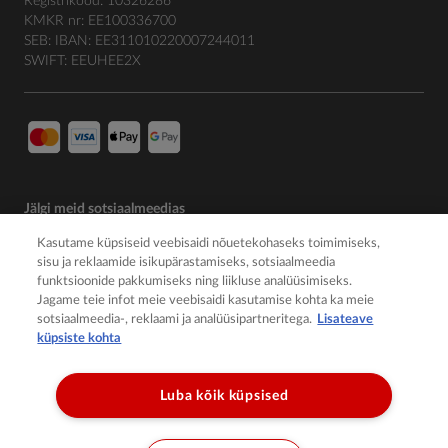
Registrikood: 10326286
KMKR nr: EE100336700
SEB: IBAN: EE311010220007244011
SWIFT: EEUHEE2X
Jälgi meid sotsiaalmeedias
Kasutame küpsiseid veebisaidi nõuetekohaseks toimimiseks,
sisu ja reklaamide isikupärastamiseks, sotsiaalmeedia
funktsioonide pakkumiseks ning liikluse analüüsimiseks.
Jagame teie infot meie veebisaidi kasutamise kohta ka meie
sotsiaalmeedia-, reklaami ja analüüsipartneritega.
Lisateave
küpsiste kohta
Luba kõik küpsised
© 2026 Member of the Würth Group