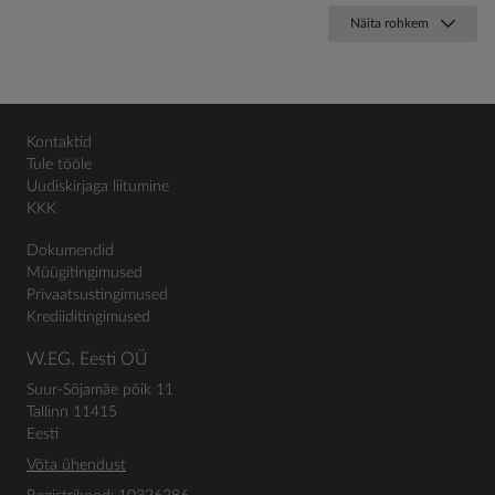
Näita rohkem
Kontaktid
Tule tööle
Uudiskirjaga liitumine
KKK
Dokumendid
Müügitingimused
Privaatsustingimused
Krediiditingimused
W.EG. Eesti OÜ
Suur-Sõjamäe põik 11
Tallinn 11415
Eesti
Võta ühendust