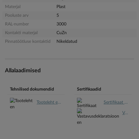
Materjal
Plast
Pooluste arv
5
RAL-number
3000
Kontakti materjal
CuZn
Pinnatöötluse kontaktid
Nikeldatud
Allalaadimised
Tehnilised dokumendid
Sertifikaadid
Tooteleht en.pdf
Sertifikaat en.pdf
Vastavusdeklaratsioon en.pdf