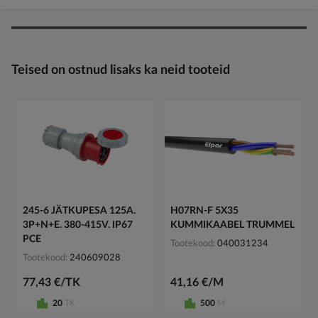
Teised on ostnud lisaks ka neid tooteid
245-6 JÄTKUPESA 125A.
H07RN-F 5X35
3P+N+E. 380-415V. IP67
KUMMIKAABEL TRUMMEL
PCE
Tootekood
040031234
Tootekood
240609028
77,43 €/TK
41,16 €/M
20
TK
500
M