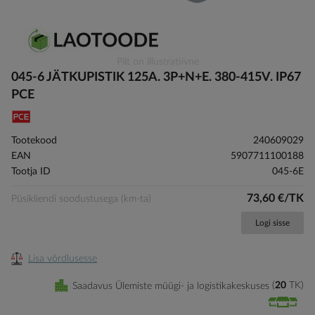
Skip
Pilt on illustratiivne
to
045-6 JÄTKUPISTIK 125A. 3P+N+E. 380-415V. IP67
the
PCE
beginning
of
the
Tootekood
240609029
images
EAN
5907711100188
gallery
Tootja ID
045-6E
73,60 €/TK
Püsikliendi soodustusega (km-ta)
Logi sisse
Lisa võrdlusesse
Saadavus Ülemiste müügi- ja logistikakeskuses
20
TK