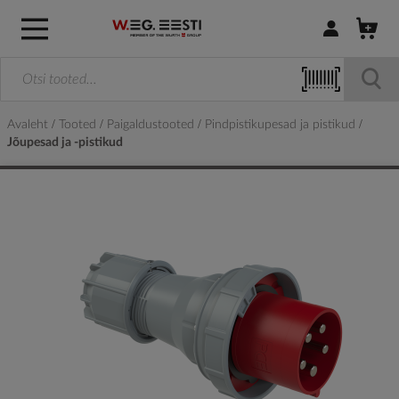
Logi sisse / R
Avaleht
Tooted
Paigaldustooted
Pindpistikupesad ja pistikud
Jõupesad ja -pistikud
Skip
to
the
end
of
the
images
gallery