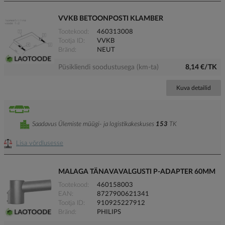
VVKB BETOONPOSTI KLAMBER
Tootekood
460313008
Tootja ID
VVKB
Bränd
NEUT
Püsikliendi soodustusega (km-ta)
8,14 €/TK
Kuva detailid
Saadavus Ülemiste müügi- ja logistikakeskuses
153
TK
Lisa võrdlusesse
MALAGA TÄNAVAVALGUSTI P-ADAPTER 60MM
Tootekood
460158003
EAN
8727900621341
Tootja ID
910925227912
Bränd
PHILIPS