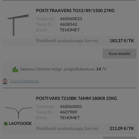
POSTI TRAAVERS TO15/89/1500 27KG
Tootekood
460060033
Tootja ID
4608542
Bränd
TEHOMET
Püsikliendi soodustusega (km-ta)
183,37 €/TK
Kuva detailid
Saadavus Ülemiste müügi- ja logistikakeskuses
14
TK
Lisa võrdlusesse
POSTI VARS T210BK 76MM 180KR 25KG
Tootekood
460060001
Tootja ID
4607989
Bränd
TEHOMET
Püsikliendi soodustusega (km-ta)
211,09 €/TK