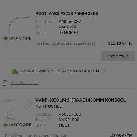
POSTI VARS P225B 76MM 23KG
Tootekood
460060037
Tootja ID
4607974
Bränd
TEHOMET
Püsikliendi soodustusega (km-ta)
112,18 €/TK
Kuva detailid
Saadavus Ülemiste müügi- ja logistikakeskuses
31
TK
Lisa võrdlusesse
VVKP-1000 1M 5 KRAADI 48.3MM KONSOOL
PUITPOSTILE
Tootekood
460517002
Tootja ID
VVKP1000
Bränd
NEUT
Püsikliendi soodustusega (km-ta)
43,08 €/TK