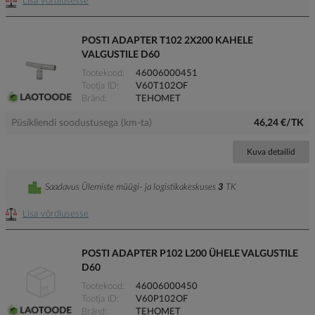
Lisa võrdlusesse
POSTI ADAPTER T102 2X200 KAHELE
VALGUSTILE D60
Tootekood
46006000451
Tootja ID
V60T102OF
Bränd
TEHOMET
Püsikliendi soodustusega (km-ta)
46,24 €/TK
Kuva detailid
Saadavus Ülemiste müügi- ja logistikakeskuses
3
TK
Lisa võrdlusesse
POSTI ADAPTER P102 L200 ÜHELE VALGUSTILE
D60
Tootekood
46006000450
Tootja ID
V60P102OF
Bränd
TEHOMET