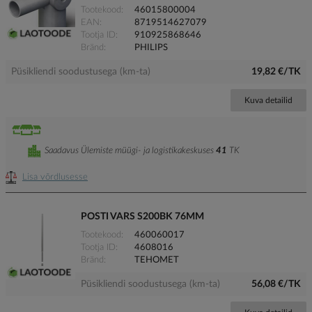
Tootekood
46015800004
EAN
8719514627079
Tootja ID
910925868646
Bränd
PHILIPS
Püsikliendi soodustusega (km-ta)
19,82 €/TK
Kuva detailid
Saadavus Ülemiste müügi- ja logistikakeskuses
41
TK
Lisa võrdlusesse
POSTI VARS S200BK 76MM
Tootekood
460060017
Tootja ID
4608016
Bränd
TEHOMET
Püsikliendi soodustusega (km-ta)
56,08 €/TK