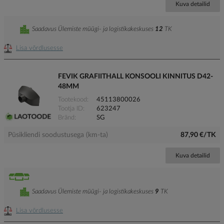
Kuva detailid
Saadavus Ülemiste müügi- ja logistikakeskuses
12
TK
Lisa võrdlusesse
FEVIK GRAFIITHALL KONSOOLI KINNITUS D42-
48MM
Tootekood
45113800026
Tootja ID
623247
Bränd
SG
Püsikliendi soodustusega (km-ta)
87,90 €/TK
Kuva detailid
Saadavus Ülemiste müügi- ja logistikakeskuses
9
TK
Lisa võrdlusesse