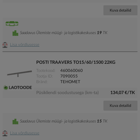
Kuva detailid
Saadavus Ülemiste müügi- ja logistikakeskuses
19
TK
Lisa võrdlusesse
POSTI TRAAVERS TO15/60/1500 22KG
Tootekood
460060060
Tootja ID
7090055
Bränd
TEHOMET
Püsikliendi soodustusega (km-ta)
134,07 €/TK
Kuva detailid
Saadavus Ülemiste müügi- ja logistikakeskuses
15
TK
Lisa võrdlusesse