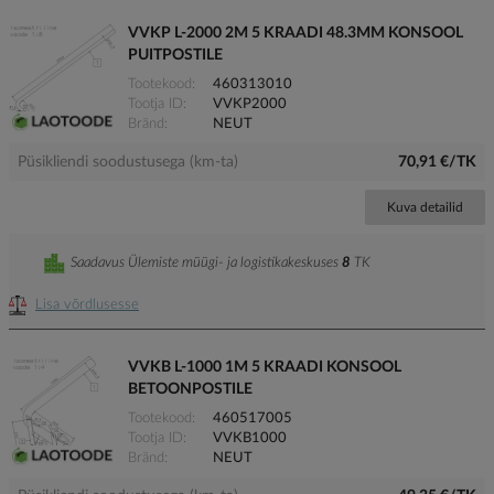
VVKP L-2000 2M 5 KRAADI 48.3MM KONSOOL
PUITPOSTILE
Tootekood
460313010
Tootja ID
VVKP2000
Bränd
NEUT
Püsikliendi soodustusega (km-ta)
70,91 €/TK
Kuva detailid
Saadavus Ülemiste müügi- ja logistikakeskuses
8
TK
Lisa võrdlusesse
VVKB L-1000 1M 5 KRAADI KONSOOL
BETOONPOSTILE
Tootekood
460517005
Tootja ID
VVKB1000
Bränd
NEUT