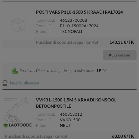
POSTI VARS P110-1500 5 KRAADI RAL7024
Tootekood
46123700008
Tootja ID
P110-1500RAL7024
Bränd
TECNOPALI
Püsikliendi soodustusega (km-ta)
143,31 €/TK
Kuva detailid
Saadavus Ülemiste müügi- ja logistikakeskuses
19
TK
Lisa võrdlusesse
VVKB L-1500 1.5M 5 KRAADI KONSOOL
BETOONPOSTILE
Tootekood
460313012
Tootja ID
VVKB1500
Bränd
NEUT
Püsikliendi soodustusega (km-ta)
63,00 €/TK