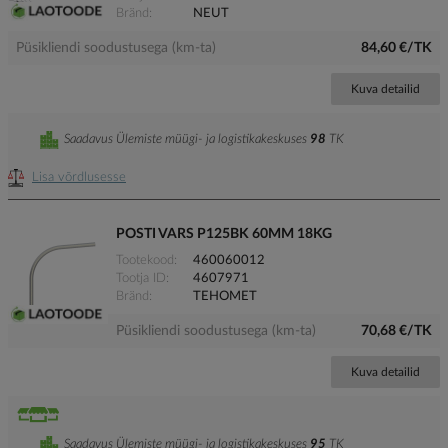
Bränd
NEUT
Püsikliendi soodustusega (km-ta)
84,60 €/TK
Kuva detailid
Saadavus Ülemiste müügi- ja logistikakeskuses
98
TK
Lisa võrdlusesse
POSTI VARS P125BK 60MM 18KG
Tootekood
460060012
Tootja ID
4607971
Bränd
TEHOMET
Püsikliendi soodustusega (km-ta)
70,68 €/TK
Kuva detailid
Saadavus Ülemiste müügi- ja logistikakeskuses
95
TK