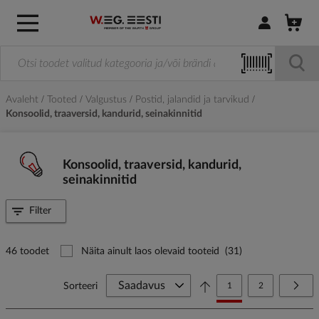
Logi sisse / R
Avaleht
Tooted
Valgustus
Postid, jalandid ja tarvikud
Konsoolid, traaversid, kandurid, seinakinnitid
Konsoolid, traaversid, kandurid,
seinakinnitid
Filter
46 toodet
Näita ainult laos olevaid tooteid
(31)
Page
You're currently reading
Page
Page
Järg
Sorteeri
1
2