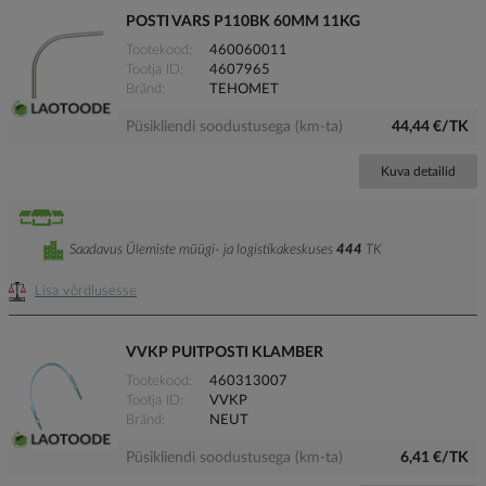
POSTI VARS P110BK 60MM 11KG
Tootekood
460060011
Tootja ID
4607965
Bränd
TEHOMET
Püsikliendi soodustusega (km-ta)
44,44 €/TK
Kuva detailid
Saadavus Ülemiste müügi- ja logistikakeskuses
444
TK
Lisa võrdlusesse
VVKP PUITPOSTI KLAMBER
Tootekood
460313007
Tootja ID
VVKP
Bränd
NEUT
Püsikliendi soodustusega (km-ta)
6,41 €/TK