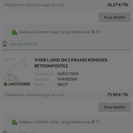
Püsikliendi soodustusega (km-ta)
36,37 €/TK
Kuva detailid
Saadavus Ülemiste müügi- ja logistikakeskuses
5
TK
Lisa võrdlusesse
VVKB L-2000 2M 5 KRAADI KONSOOL
BETOONPOSTILE
Tootekood
460517004
Tootja ID
VVKB2000
Bränd
NEUT
Püsikliendi soodustusega (km-ta)
75,90 €/TK
Kuva detailid
Saadavus Ülemiste müügi- ja logistikakeskuses
5
TK