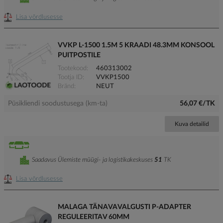
Lisa võrdlusesse
VVKP L-1500 1.5M 5 KRAADI 48.3MM KONSOOL
PUITPOSTILE
Tootekood
460313002
Tootja ID
VVKP1500
Bränd
NEUT
Püsikliendi soodustusega (km-ta)
56,07 €/TK
Kuva detailid
Saadavus Ülemiste müügi- ja logistikakeskuses
51
TK
Lisa võrdlusesse
MALAGA TÄNAVAVALGUSTI P-ADAPTER
REGULEERITAV 60MM