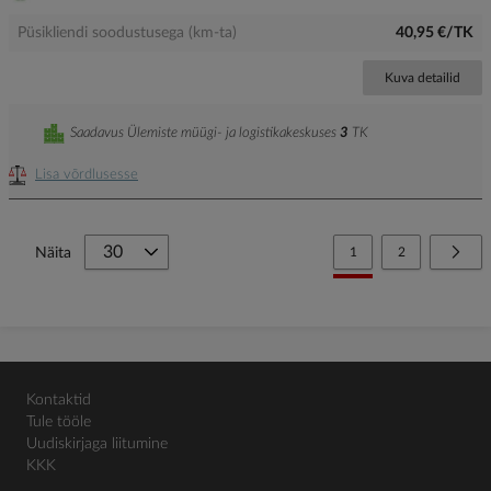
Püsikliendi soodustusega (km-ta)
40,95 €/TK
Kuva detailid
Saadavus Ülemiste müügi- ja logistikakeskuses
3
TK
Lisa võrdlusesse
Page
You're currently reading
Page
Page
Järg
Näita
1
2
Kontaktid
Tule tööle
Uudiskirjaga liitumine
KKK