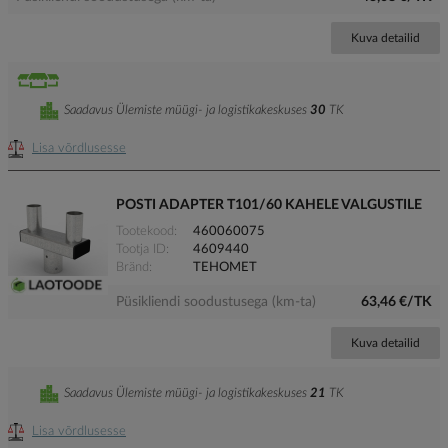
Kuva detailid
Saadavus Ülemiste müügi- ja logistikakeskuses
30
TK
Lisa võrdlusesse
POSTI ADAPTER T101/60 KAHELE VALGUSTILE
Tootekood
460060075
Tootja ID
4609440
Bränd
TEHOMET
Püsikliendi soodustusega (km-ta)
63,46 €/TK
Kuva detailid
Saadavus Ülemiste müügi- ja logistikakeskuses
21
TK
Lisa võrdlusesse