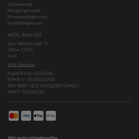
Dokumendid
Müügitingimused
Privaatsustingimused
Krediiditingimused
W.EG. Eesti OÜ
Suur-Sõjamäe põik 11
Tallinn 11415
Eesti
Võta ühendust
Registrikood: 10326286
KMKR nr: EE100336700
SEB: IBAN: EE311010220007244011
SWIFT: EEUHEE2X
Jälgi meid sotsiaalmeedias