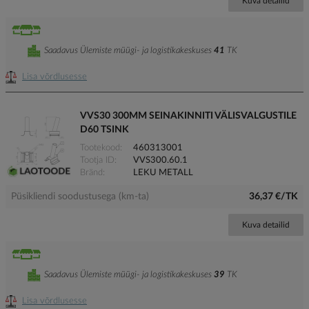
Kuva detailid
Saadavus Ülemiste müügi- ja logistikakeskuses
41
TK
Lisa võrdlusesse
VVS30 300MM SEINAKINNITI VÄLISVALGUSTILE
D60 TSINK
Tootekood
460313001
Tootja ID
VVS300.60.1
Bränd
LEKU METALL
Püsikliendi soodustusega (km-ta)
36,37 €/TK
Kuva detailid
Saadavus Ülemiste müügi- ja logistikakeskuses
39
TK
Lisa võrdlusesse