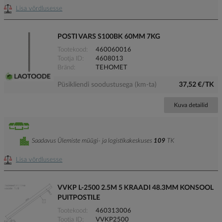
Lisa võrdlusesse
POSTI VARS S100BK 60MM 7KG
Tootekood
460060016
Tootja ID
4608013
Bränd
TEHOMET
Püsikliendi soodustusega (km-ta)
37,52 €/TK
Kuva detailid
Saadavus Ülemiste müügi- ja logistikakeskuses
109
TK
Lisa võrdlusesse
VVKP L-2500 2.5M 5 KRAADI 48.3MM KONSOOL
PUITPOSTILE
Tootekood
460313006
Tootja ID
VVKP2500