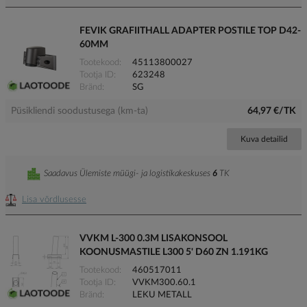
FEVIK GRAFIITHALL ADAPTER POSTILE TOP D42-
60MM
Tootekood
45113800027
Tootja ID
623248
Bränd
SG
Püsikliendi soodustusega (km-ta)
64,97 €/TK
Kuva detailid
Saadavus Ülemiste müügi- ja logistikakeskuses
6
TK
Lisa võrdlusesse
VVKM L-300 0.3M LISAKONSOOL
KOONUSMASTILE L300 5' D60 ZN 1.191KG
Tootekood
460517011
Tootja ID
VVKM300.60.1
Bränd
LEKU METALL