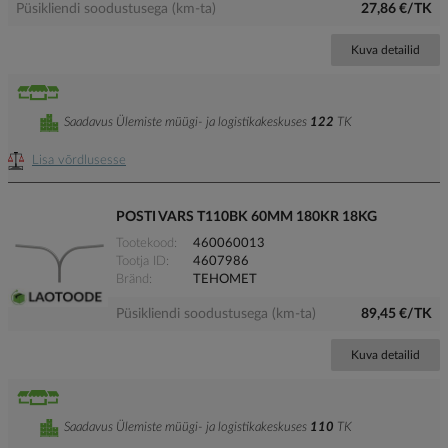
Püsikliendi soodustusega (km-ta)
27,86 €/TK
Kuva detailid
Saadavus Ülemiste müügi- ja logistikakeskuses
122
TK
Lisa võrdlusesse
POSTI VARS T110BK 60MM 180KR 18KG
Tootekood
460060013
Tootja ID
4607986
Bränd
TEHOMET
Püsikliendi soodustusega (km-ta)
89,45 €/TK
Kuva detailid
Saadavus Ülemiste müügi- ja logistikakeskuses
110
TK