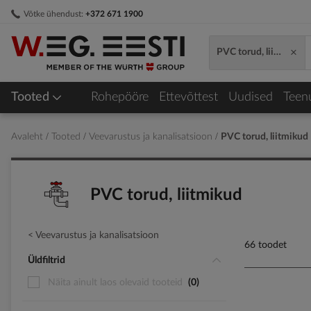
Skip
Võtke ühendust:
+372 671 1900
to
Content
×
PVC torud, liitmikud
Tooted
Rohepööre
Ettevõttest
Uudised
Teen
Avaleht
Tooted
Veevarustus ja kanalisatsioon
PVC torud, liitmikud
PVC torud, liitmikud
Veevarustus ja kanalisatsioon
66 toodet
Üldfiltrid
Näita ainult laos olevaid tooteid
0