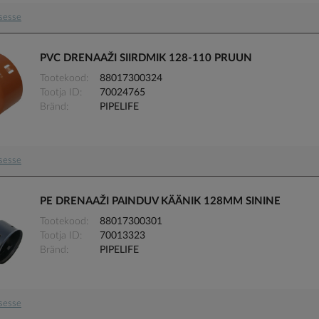
usesse
PVC DRENAAŽI SIIRDMIK 128-110 PRUUN
Tootekood
88017300324
Tootja ID
70024765
Bränd
PIPELIFE
usesse
PE DRENAAŽI PAINDUV KÄÄNIK 128MM SININE
Tootekood
88017300301
Tootja ID
70013323
Bränd
PIPELIFE
usesse