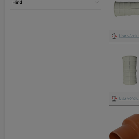
Hind
Lisa võrdl
Lisa võrdl