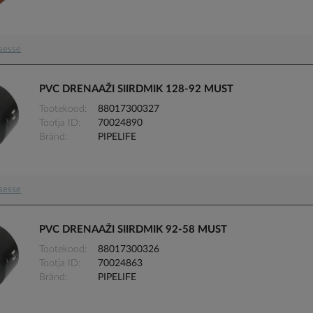
usesse
PVC DRENAAŽI SIIRDMIK 128-92 MUST
Tootekood
88017300327
Tootja ID
70024890
Bränd
PIPELIFE
usesse
PVC DRENAAŽI SIIRDMIK 92-58 MUST
Tootekood
88017300326
Tootja ID
70024863
Bränd
PIPELIFE