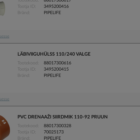
Tootekood
88017300617
Tootja ID
3495200416
Bränd
PIPELIFE
usesse
LÄBIVIIGUHÜLSS 110/240 VALGE
Tootekood
88017300616
Tootja ID
3495200415
Bränd
PIPELIFE
usesse
PVC DRENAAŽI SIIRDMIK 110-92 PRUUN
Tootekood
88017300328
Tootja ID
70025173
Bränd
PIPELIFE