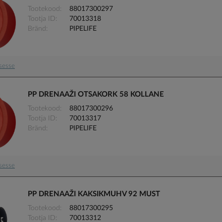
Tootekood
88017300297
Tootja ID
70013318
Bränd
PIPELIFE
usesse
PP DRENAAŽI OTSAKORK 58 KOLLANE
Tootekood
88017300296
Tootja ID
70013317
Bränd
PIPELIFE
usesse
PP DRENAAŽI KAKSIKMUHV 92 MUST
Tootekood
88017300295
Tootja ID
70013312