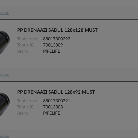
usesse
PP DRENAAŽI SADUL 128x128 MUST
Tootekood
88017300292
Tootja ID
70013309
Bränd
PIPELIFE
usesse
PP DRENAAŽI SADUL 128x92 MUST
Tootekood
88017300291
Tootja ID
70013308
Bränd
PIPELIFE
usesse