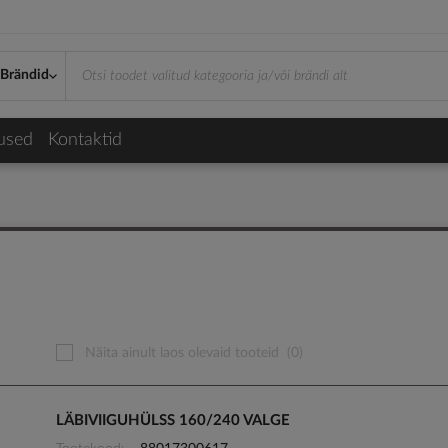
Brändid
used
Kontaktid
Näita ainult laos olevaid tooteid
(0)
LÄBIVIIGUHÜLSS 160/240 VALGE