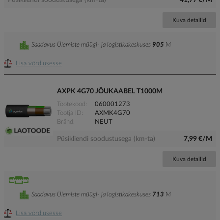
Püsikliendi soodustusega (km-ta)
41,77 €/M
Kuva detailid
Saadavus Ülemiste müügi- ja logistikakeskuses
905
M
Lisa võrdlusesse
AXPK 4G70 JÕUKAABEL T1000M
Tootekood
060001273
Tootja ID
AXMK4G70
Bränd
NEUT
Püsikliendi soodustusega (km-ta)
7,99 €/M
Kuva detailid
Saadavus Ülemiste müügi- ja logistikakeskuses
713
M
Lisa võrdlusesse