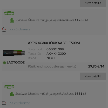
Kuva detailid
Saadavus Ülemiste müügi- ja logistikakeskuses
11933
M
Lisa võrdlusesse
AXPK 4G300 JÕUKAABEL T500M
Tootekood
060001308
Tootja ID
AXMK4G300
Bränd
NEUT
Püsikliendi soodustusega (km-ta)
29,95 €/M
Kuva detailid
Saadavus Ülemiste müügi- ja logistikakeskuses
9881
M
Lisa võrdlusesse