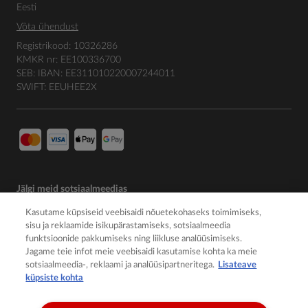
Eesti
Võta ühendust
Registrikood: 10326286
KMKR nr: EE100336700
SEB: IBAN: EE311010220007244011
SWIFT: EEUHEE2X
Jälgi meid sotsiaalmeedias
Kasutame küpsiseid veebisaidi nõuetekohaseks toimimiseks,
sisu ja reklaamide isikupärastamiseks, sotsiaalmeedia
funktsioonide pakkumiseks ning liikluse analüüsimiseks.
Jagame teie infot meie veebisaidi kasutamise kohta ka meie
sotsiaalmeedia-, reklaami ja analüüsipartneritega.
Lisateave
küpsiste kohta