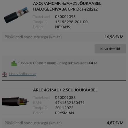
AXQJ/AMCMK 4x70/21 JÕUKAABEL
HALOGEENIVABA CPR Dca-s2d2a2
Tootekood
060001395
Tootja ID
15153998-201-00
Bränd
NEXANS
Püsikliendi soodustusega (km-ta)
16,98 €/M
Kuva detailid
Saadavus Ülemiste müügi- ja logistikakeskuses
44
M
Lisa võrdlusesse
ARLC 4G16AL + 2.5CU JÕUKAABEL
Tootekood
060001388
EAN
4741532130471
Tootja ID
20112072
Bränd
PRYSMIAN
Püsikliendi soodustusega (km-ta)
4,87 €/M