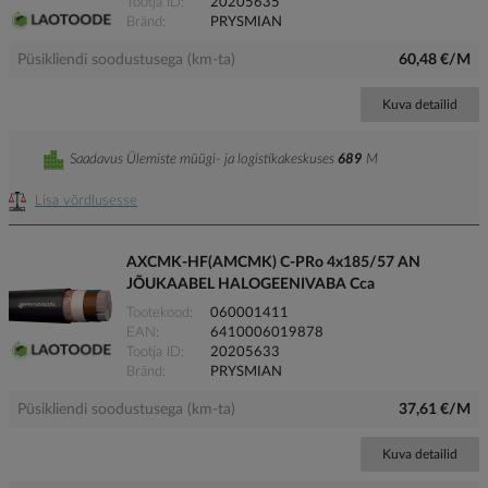
Tootja ID
20205635
Bränd
PRYSMIAN
Püsikliendi soodustusega (km-ta)
60,48 €/M
Kuva detailid
Saadavus Ülemiste müügi- ja logistikakeskuses
689
M
Lisa võrdlusesse
AXCMK-HF(AMCMK) C-PRo 4x185/57 AN
JÕUKAABEL HALOGEENIVABA Cca
Tootekood
060001411
EAN
6410006019878
Tootja ID
20205633
Bränd
PRYSMIAN
Püsikliendi soodustusega (km-ta)
37,61 €/M
Kuva detailid