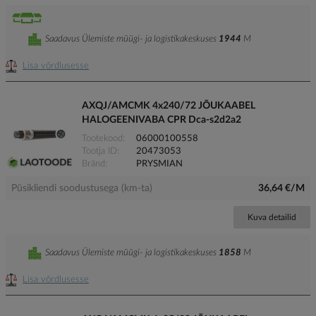
Saadavus Ülemiste müügi- ja logistikakeskuses
1944
M
Lisa võrdlusesse
AXQJ/AMCMK 4x240/72 JÕUKAABEL
HALOGEENIVABA CPR Dca-s2d2a2
Tootekood
06000100558
Tootja ID
20473053
Bränd
PRYSMIAN
Püsikliendi soodustusega (km-ta)
36,64 €/M
Kuva detailid
Saadavus Ülemiste müügi- ja logistikakeskuses
1858
M
Lisa võrdlusesse