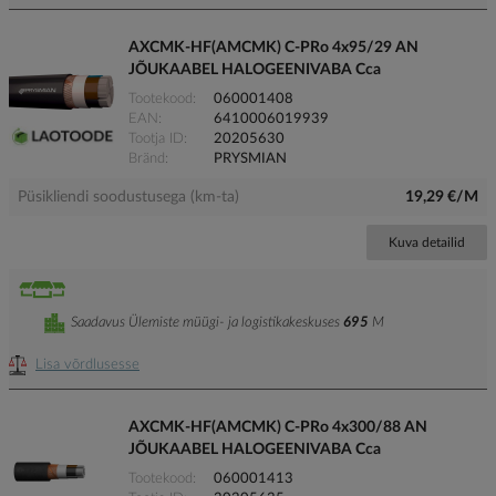
AXCMK-HF(AMCMK) C-PRo 4x95/29 AN
JÕUKAABEL HALOGEENIVABA Cca
Tootekood
060001408
EAN
6410006019939
Tootja ID
20205630
Bränd
PRYSMIAN
Püsikliendi soodustusega (km-ta)
19,29 €/M
Kuva detailid
Saadavus Ülemiste müügi- ja logistikakeskuses
695
M
Lisa võrdlusesse
AXCMK-HF(AMCMK) C-PRo 4x300/88 AN
JÕUKAABEL HALOGEENIVABA Cca
Tootekood
060001413