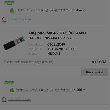
Saadavus Ülemiste müügi- ja logistikakeskuses
456
M
Lisa võrdlusesse
AXQJ/AMCMK 4x25/16 JÕUKAABEL
HALOGEENIVABA CPR Dca
Tootekood
060212049
Tootja ID
15153698-201-00
Bränd
NEXANS
Püsikliendi soodustusega (km-ta)
8,46 €/M
Kuva detailid
Saadavus Ülemiste müügi- ja logistikakeskuses
100
M
Lisa võrdlusesse