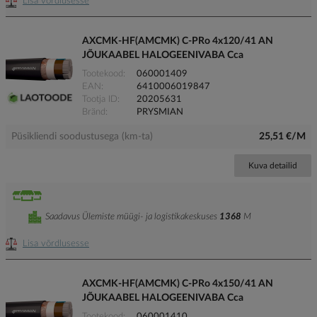
Lisa võrdlusesse
AXCMK-HF(AMCMK) C-PRo 4x120/41 AN
JÕUKAABEL HALOGEENIVABA Cca
Tootekood
060001409
EAN
6410006019847
Tootja ID
20205631
Bränd
PRYSMIAN
Püsikliendi soodustusega (km-ta)
25,51 €/M
Kuva detailid
Saadavus Ülemiste müügi- ja logistikakeskuses
1368
M
Lisa võrdlusesse
AXCMK-HF(AMCMK) C-PRo 4x150/41 AN
JÕUKAABEL HALOGEENIVABA Cca
Tootekood
060001410