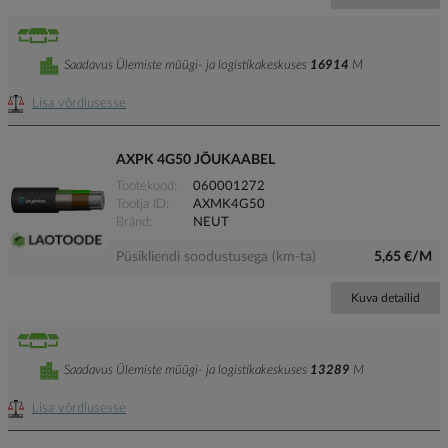
Saadavus Ülemiste müügi- ja logistikakeskuses
16914
M
Lisa võrdlusesse
AXPK 4G50 JÕUKAABEL
Tootekood
060001272
Tootja ID
AXMK4G50
Bränd
NEUT
Püsikliendi soodustusega (km-ta)
5,65 €/M
Kuva detailid
Saadavus Ülemiste müügi- ja logistikakeskuses
13289
M
Lisa võrdlusesse