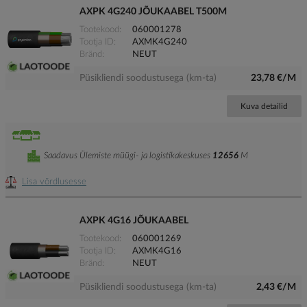
AXPK 4G240 JÕUKAABEL T500M
Tootekood
060001278
Tootja ID
AXMK4G240
Bränd
NEUT
Püsikliendi soodustusega (km-ta)
23,78 €/M
Kuva detailid
Saadavus Ülemiste müügi- ja logistikakeskuses
12656
M
Lisa võrdlusesse
AXPK 4G16 JÕUKAABEL
Tootekood
060001269
Tootja ID
AXMK4G16
Bränd
NEUT
Püsikliendi soodustusega (km-ta)
2,43 €/M