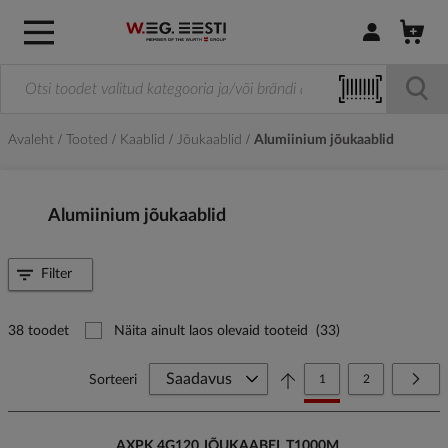
Logi sisse / R
Avaleht
Tooted
Kaablid
Jõukaablid
Alumiinium jõukaablid
Alumiinium jõukaablid
Filter
38 toodet
Näita ainult laos olevaid tooteid
(33)
Page
You're currently reading
Page
Page
Järg
Sorteeri
1
2
AXPK 4G120 JÕUKAABEL T1000M