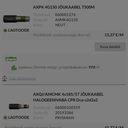
AXPK 4G150 JÕUKAABEL T500M
Tootekood
060001276
Tootja ID
AXMK4G150
Bränd
NEUT
Püsikliendi soodustusega (km-ta)
15,37 €/M
Kuva detailid
Saadavus Ülemiste müügi- ja logistikakeskuses
990
M
Lisa võrdlusesse
AXQJ/AMCMK 4x185/57 JÕUKAABEL
HALOGEENIVABA CPR Dca-s2d2a2
Tootekood
06000100559
Tootja ID
20193386
Bränd
PRYSMIAN