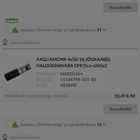
Kuva detailid
Saadavus Ülemiste müügi- ja logistikakeskuses
31
M
Lisa võrdlusesse
AXQJ/AMCMK 4x50/16 JÕUKAABEL
HALOGEENIVABA CPR Dca-s2d2a2
Tootekood
060001394
Tootja ID
15154798-201-00
Bränd
NEXANS
Püsikliendi soodustusega (km-ta)
10,49 €/M
Kuva detailid
Saadavus Ülemiste müügi- ja logistikakeskuses
12
M
Lisa võrdlusesse