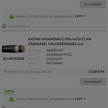
Kuva detailid
Saadavus Ülemiste müügi- ja logistikakeskuses
1479
M
Lisa võrdlusesse
AXCMK-HF(AMCMK) C-PRo 4x70/21 AN
JÕUKAABEL HALOGEENIVABA Cca
Tootekood
060001407
EAN
6410006019922
Tootja ID
20205629
Bränd
PRYSMIAN
Püsikliendi soodustusega (km-ta)
15,30 €/M
Kuva detailid
Saadavus Ülemiste müügi- ja logistikakeskuses
1399
M