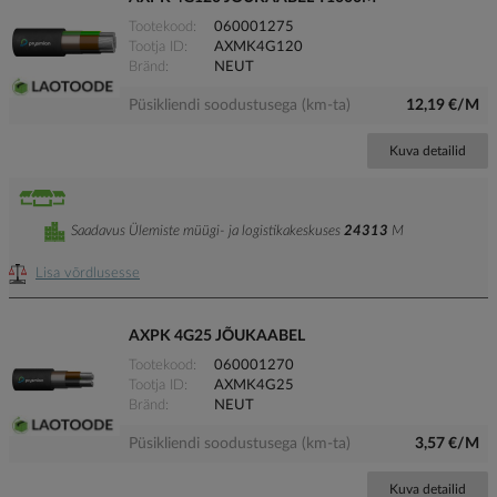
Tootekood
060001275
Tootja ID
AXMK4G120
Bränd
NEUT
Püsikliendi soodustusega (km-ta)
12,19 €/M
Kuva detailid
Saadavus Ülemiste müügi- ja logistikakeskuses
24313
M
Lisa võrdlusesse
AXPK 4G25 JÕUKAABEL
Tootekood
060001270
Tootja ID
AXMK4G25
Bränd
NEUT
Püsikliendi soodustusega (km-ta)
3,57 €/M
Kuva detailid