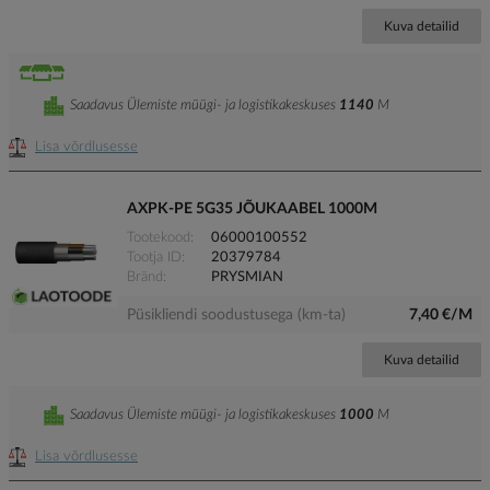
Kuva detailid
Saadavus Ülemiste müügi- ja logistikakeskuses
1140
M
Lisa võrdlusesse
AXPK-PE 5G35 JÕUKAABEL 1000M
Tootekood
06000100552
Tootja ID
20379784
Bränd
PRYSMIAN
Püsikliendi soodustusega (km-ta)
7,40 €/M
Kuva detailid
Saadavus Ülemiste müügi- ja logistikakeskuses
1000
M
Lisa võrdlusesse