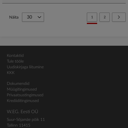
Page
You're currently reading
Page
Page
Järg
Näita
1
2
Kontaktid
Tule tööle
Uudiskirjaga liitumine
KKK
Dokumendid
Müügitingimused
Privaatsustingimused
Krediiditingimused
W.EG. Eesti OÜ
Suur-Sõjamäe põik 11
Tallinn 11415