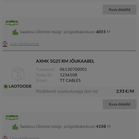
Kuva detailid
Saadavus Ülemiste müügi- ja logistikakeskuses
6055
M
Lisa võrdlusesse
AXMK 5G25 RM JÕUKAABEL
Tootekood
06130700001
Tootja ID
1236108
Bränd
TT CABLES
Püsikliendi soodustusega (km-ta)
3,93 €/M
Kuva detailid
Saadavus Ülemiste müügi- ja logistikakeskuses
4108
M
Lisa võrdlusesse