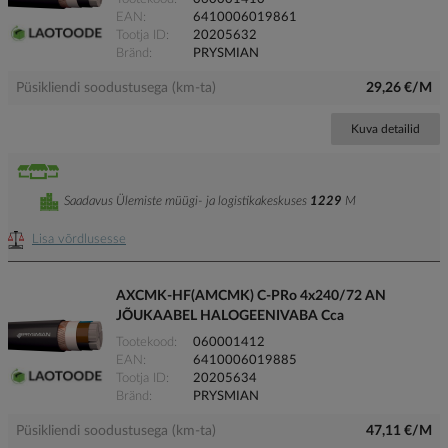
EAN
6410006019861
Tootja ID
20205632
Bränd
PRYSMIAN
Püsikliendi soodustusega (km-ta)
29,26 €/M
Kuva detailid
Saadavus Ülemiste müügi- ja logistikakeskuses
1229
M
Lisa võrdlusesse
AXCMK-HF(AMCMK) C-PRo 4x240/72 AN
JÕUKAABEL HALOGEENIVABA Cca
Tootekood
060001412
EAN
6410006019885
Tootja ID
20205634
Bränd
PRYSMIAN
Püsikliendi soodustusega (km-ta)
47,11 €/M