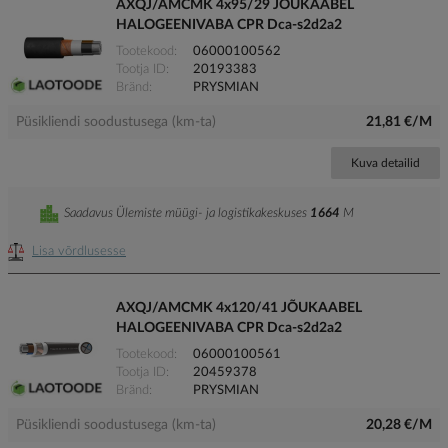
AXQJ/AMCMK 4x95/29 JÕUKAABEL
HALOGEENIVABA CPR Dca-s2d2a2
Tootekood
06000100562
Tootja ID
20193383
Bränd
PRYSMIAN
Püsikliendi soodustusega (km-ta)
21,81 €/M
Kuva detailid
Saadavus Ülemiste müügi- ja logistikakeskuses
1664
M
Lisa võrdlusesse
AXQJ/AMCMK 4x120/41 JÕUKAABEL
HALOGEENIVABA CPR Dca-s2d2a2
Tootekood
06000100561
Tootja ID
20459378
Bränd
PRYSMIAN
Püsikliendi soodustusega (km-ta)
20,28 €/M