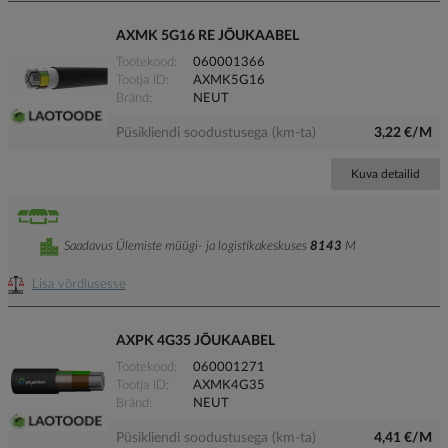
AXMK 5G16 RE JÕUKAABEL
Tootekood
060001366
Tootja ID
AXMK5G16
Bränd
NEUT
Püsikliendi soodustusega (km-ta)
3,22 €/M
Kuva detailid
Saadavus Ülemiste müügi- ja logistikakeskuses
8143
M
Lisa võrdlusesse
AXPK 4G35 JÕUKAABEL
Tootekood
060001271
Tootja ID
AXMK4G35
Bränd
NEUT
Püsikliendi soodustusega (km-ta)
4,41 €/M