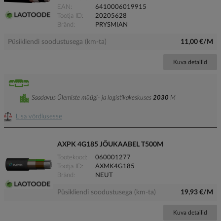
EAN
6410006019915
Tootja ID
20205628
Bränd
PRYSMIAN
Püsikliendi soodustusega (km-ta)
11,00 €/M
Kuva detailid
Saadavus Ülemiste müügi- ja logistikakeskuses
2030
M
Lisa võrdlusesse
AXPK 4G185 JÕUKAABEL T500M
Tootekood
060001277
Tootja ID
AXMK4G185
Bränd
NEUT
Püsikliendi soodustusega (km-ta)
19,93 €/M
Kuva detailid