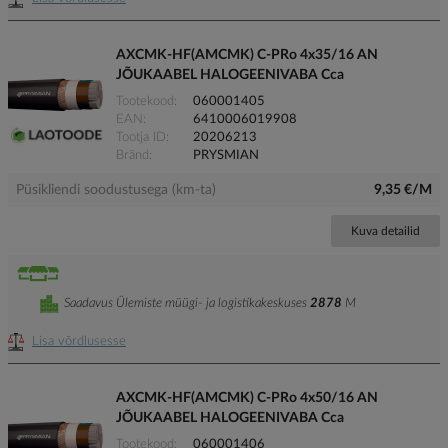
AXCMK-HF(AMCMK) C-PRo 4x35/16 AN
JÕUKAABEL HALOGEENIVABA Cca
Tootekood
060001405
EAN
6410006019908
Tootja ID
20206213
Bränd
PRYSMIAN
Püsikliendi soodustusega (km-ta)
9,35 €/M
Kuva detailid
Saadavus Ülemiste müügi- ja logistikakeskuses
2878
M
Lisa võrdlusesse
AXCMK-HF(AMCMK) C-PRo 4x50/16 AN
JÕUKAABEL HALOGEENIVABA Cca
Tootekood
060001406