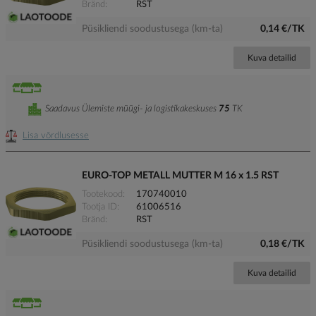
Bränd
RST
Püsikliendi soodustusega (km-ta)
0,14 €/TK
Kuva detailid
Saadavus Ülemiste müügi- ja logistikakeskuses
75
TK
Lisa võrdlusesse
EURO-TOP METALL MUTTER M 16 x 1.5 RST
Tootekood
170740010
Tootja ID
61006516
Bränd
RST
Püsikliendi soodustusega (km-ta)
0,18 €/TK
Kuva detailid