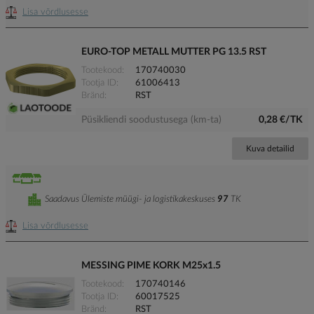
Lisa võrdlusesse
EURO-TOP METALL MUTTER PG 13.5 RST
Tootekood
170740030
Tootja ID
61006413
Bränd
RST
Püsikliendi soodustusega (km-ta)
0,28 €/TK
Kuva detailid
Saadavus Ülemiste müügi- ja logistikakeskuses
97
TK
Lisa võrdlusesse
MESSING PIME KORK M25x1.5
Tootekood
170740146
Tootja ID
60017525
Bränd
RST