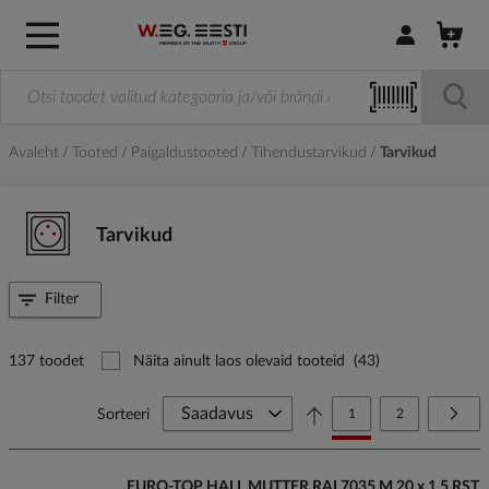
Logi sisse / R
Avaleht
Tooted
Paigaldustooted
Tihendustarvikud
Tarvikud
Tarvikud
Filter
137 toodet
Näita ainult laos olevaid tooteid
(43)
Page
You're currently reading
Page
Page
Järg
Sorteeri
1
2
EURO-TOP HALL MUTTER RAL7035 M 20 x 1.5 RST