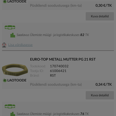
Püsikliendi soodustusega (km-ta)
0,30 €/TK
Kuva detailid
Saadavus Ülemiste müügi- ja logistikakeskuses
82
TK
Lisa võrdlusesse
EURO-TOP METALL MUTTER PG 21 RST
Tootekood
170740032
Tootja ID
61006421
Bränd
RST
Püsikliendi soodustusega (km-ta)
0,34 €/TK
Kuva detailid
Saadavus Ülemiste müügi- ja logistikakeskuses
76
TK