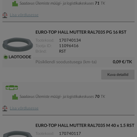
Saadavus Ülemiste müügi- ja logistikakeskuses
71
TK
Lisa võrdlusesse
EURO-TOP HALL MUTTER RAL7035 PG 16 RST
Tootekood
170740134
Tootja ID
11096416
Bränd
RST
Püsikliendi soodustusega (km-ta)
0,09 €/TK
Kuva detailid
Saadavus Ülemiste müügi- ja logistikakeskuses
70
TK
Lisa võrdlusesse
EURO-TOP HALL MUTTER RAL7035 M 40 x 1.5 RST
Tootekood
170740117