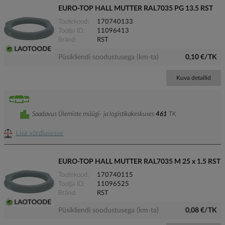
EURO-TOP HALL MUTTER RAL7035 PG 13.5 RST
Tootekood
170740133
Tootja ID
11096413
Bränd
RST
Püsikliendi soodustusega (km-ta)
0,10 €/TK
Kuva detailid
Saadavus Ülemiste müügi- ja logistikakeskuses
461
TK
Lisa võrdlusesse
EURO-TOP HALL MUTTER RAL7035 M 25 x 1.5 RST
Tootekood
170740115
Tootja ID
11096525
Bränd
RST
Püsikliendi soodustusega (km-ta)
0,08 €/TK