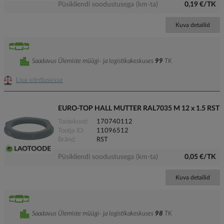
Püsikliendi soodustusega (km-ta)
0,19 €/TK
Kuva detailid
Saadavus Ülemiste müügi- ja logistikakeskuses
99
TK
Lisa võrdlusesse
EURO-TOP HALL MUTTER RAL7035 M 12 x 1.5 RST
Tootekood
170740112
Tootja ID
11096512
Bränd
RST
Püsikliendi soodustusega (km-ta)
0,05 €/TK
Kuva detailid
Saadavus Ülemiste müügi- ja logistikakeskuses
98
TK