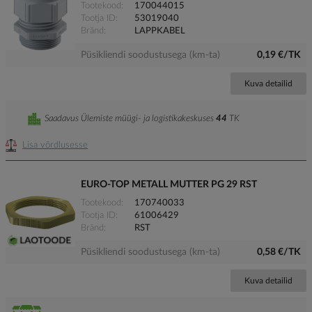
Tootekood
170044015
Tootja ID
53019040
Bränd
LAPPKABEL
Püsikliendi soodustusega (km-ta)
0,19 €/TK
Kuva detailid
Saadavus Ülemiste müügi- ja logistikakeskuses
44
TK
Lisa võrdlusesse
EURO-TOP METALL MUTTER PG 29 RST
Tootekood
170740033
Tootja ID
61006429
Bränd
RST
Püsikliendi soodustusega (km-ta)
0,58 €/TK
Kuva detailid