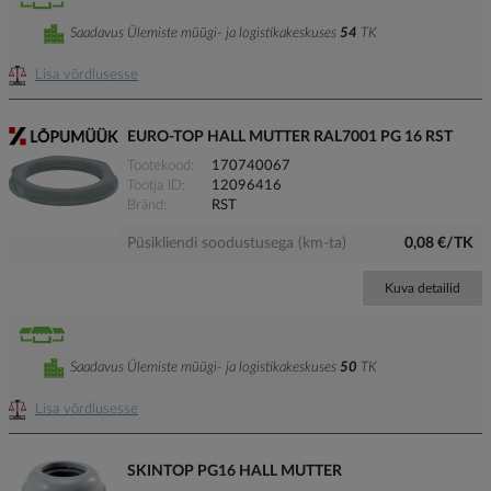
Saadavus Ülemiste müügi- ja logistikakeskuses
54
TK
Lisa võrdlusesse
EURO-TOP HALL MUTTER RAL7001 PG 16 RST
Tootekood
170740067
Tootja ID
12096416
Bränd
RST
Püsikliendi soodustusega (km-ta)
0,08 €/TK
Kuva detailid
Saadavus Ülemiste müügi- ja logistikakeskuses
50
TK
Lisa võrdlusesse
SKINTOP PG16 HALL MUTTER