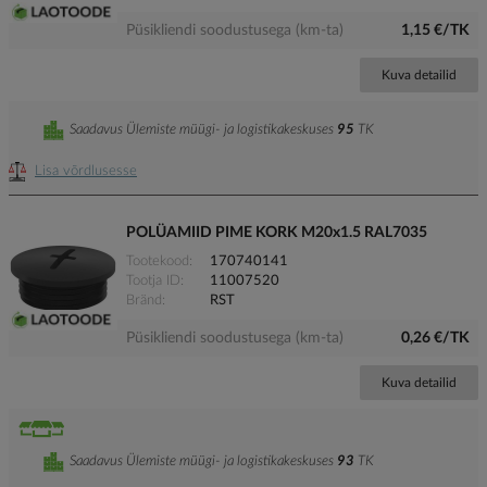
Püsikliendi soodustusega (km-ta)
1,15 €/TK
Kuva detailid
Saadavus Ülemiste müügi- ja logistikakeskuses
95
TK
Lisa võrdlusesse
POLÜAMIID PIME KORK M20x1.5 RAL7035
Tootekood
170740141
Tootja ID
11007520
Bränd
RST
Püsikliendi soodustusega (km-ta)
0,26 €/TK
Kuva detailid
Saadavus Ülemiste müügi- ja logistikakeskuses
93
TK