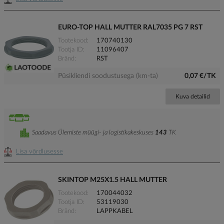
EURO-TOP HALL MUTTER RAL7035 PG 7 RST
Tootekood
170740130
Tootja ID
11096407
Bränd
RST
Püsikliendi soodustusega (km-ta)
0,07 €/TK
Kuva detailid
Saadavus Ülemiste müügi- ja logistikakeskuses
143
TK
Lisa võrdlusesse
SKINTOP M25X1.5 HALL MUTTER
Tootekood
170044032
Tootja ID
53119030
Bränd
LAPPKABEL