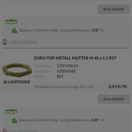
Kuva detailid
Saadavus Ülemiste müügi- ja logistikakeskuses
158
TK
Lisa võrdlusesse
EURO-TOP METALL MUTTER M 40 x 1.5 RST
Tootekood
170740014
Tootja ID
61006540
Bränd
RST
Püsikliendi soodustusega (km-ta)
0,93 €/TK
Kuva detailid
Saadavus Ülemiste müügi- ja logistikakeskuses
149
TK
Lisa võrdlusesse