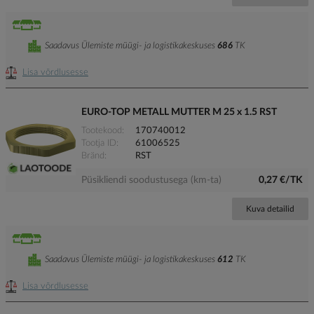
Saadavus Ülemiste müügi- ja logistikakeskuses
686
TK
Lisa võrdlusesse
EURO-TOP METALL MUTTER M 25 x 1.5 RST
Tootekood
170740012
Tootja ID
61006525
Bränd
RST
Püsikliendi soodustusega (km-ta)
0,27 €/TK
Kuva detailid
Saadavus Ülemiste müügi- ja logistikakeskuses
612
TK
Lisa võrdlusesse