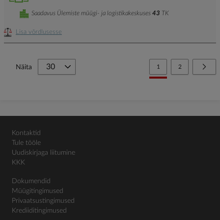
Saadavus Ülemiste müügi- ja logistikakeskuses
43
TK
Lisa võrdlusesse
Page
You're currently reading
Page
Page
Järg
Näita
1
2
Kontaktid
Tule tööle
Uudiskirjaga liitumine
KKK
Dokumendid
Müügitingimused
Privaatsustingimused
Krediiditingimused