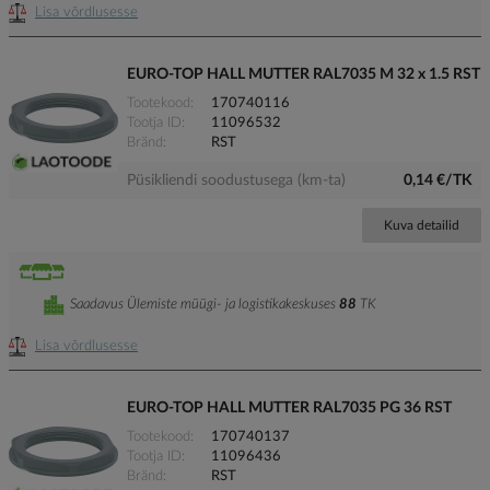
Lisa võrdlusesse
EURO-TOP HALL MUTTER RAL7035 M 32 x 1.5 RST
Tootekood
170740116
Tootja ID
11096532
Bränd
RST
Püsikliendi soodustusega (km-ta)
0,14 €/TK
Kuva detailid
Saadavus Ülemiste müügi- ja logistikakeskuses
88
TK
Lisa võrdlusesse
EURO-TOP HALL MUTTER RAL7035 PG 36 RST
Tootekood
170740137
Tootja ID
11096436
Bränd
RST