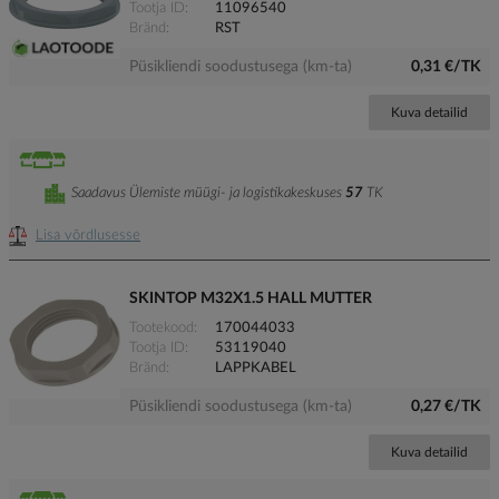
Tootja ID
11096540
Bränd
RST
Püsikliendi soodustusega (km-ta)
0,31 €/TK
Kuva detailid
Saadavus Ülemiste müügi- ja logistikakeskuses
57
TK
Lisa võrdlusesse
SKINTOP M32X1.5 HALL MUTTER
Tootekood
170044033
Tootja ID
53119040
Bränd
LAPPKABEL
Püsikliendi soodustusega (km-ta)
0,27 €/TK
Kuva detailid