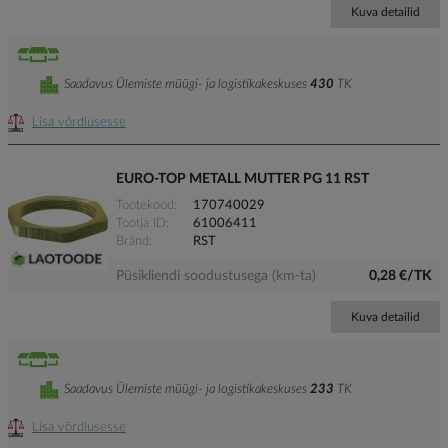
Kuva detailid
Saadavus Ülemiste müügi- ja logistikakeskuses
430
TK
Lisa võrdlusesse
EURO-TOP METALL MUTTER PG 11 RST
Tootekood
170740029
Tootja ID
61006411
Bränd
RST
Püsikliendi soodustusega (km-ta)
0,28 €/TK
Kuva detailid
Saadavus Ülemiste müügi- ja logistikakeskuses
233
TK
Lisa võrdlusesse