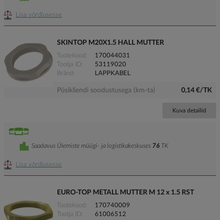
Lisa võrdlusesse
SKINTOP M20X1.5 HALL MUTTER
Tootekood
170044031
Tootja ID
53119020
Bränd
LAPPKABEL
Püsikliendi soodustusega (km-ta)
0,14 €/TK
Kuva detailid
Saadavus Ülemiste müügi- ja logistikakeskuses
76
TK
Lisa võrdlusesse
EURO-TOP METALL MUTTER M 12 x 1.5 RST
Tootekood
170740009
Tootja ID
61006512