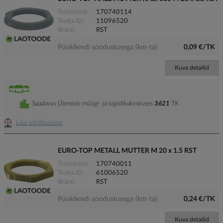
Tootekood
170740114
Tootja ID
11096520
Bränd
RST
Püsikliendi soodustusega (km-ta)
0,09 €/TK
Kuva detailid
Saadavus Ülemiste müügi- ja logistikakeskuses
3621
TK
Lisa võrdlusesse
EURO-TOP METALL MUTTER M 20 x 1.5 RST
Tootekood
170740011
Tootja ID
61006520
Bränd
RST
Püsikliendi soodustusega (km-ta)
0,24 €/TK
Kuva detailid