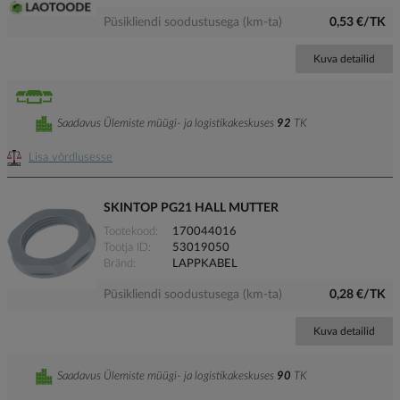
Püsikliendi soodustusega (km-ta)
0,53 €/TK
Kuva detailid
Saadavus Ülemiste müügi- ja logistikakeskuses
92
TK
Lisa võrdlusesse
SKINTOP PG21 HALL MUTTER
Tootekood
170044016
Tootja ID
53019050
Bränd
LAPPKABEL
Püsikliendi soodustusega (km-ta)
0,28 €/TK
Kuva detailid
Saadavus Ülemiste müügi- ja logistikakeskuses
90
TK