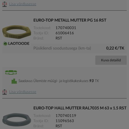
Lisa võrdlusesse
EURO-TOP METALL MUTTER PG 16 RST
Tootekood
170740031
Tootja ID
61006416
Bränd
RST
Püsikliendi soodustusega (km-ta)
0,22 €/TK
Kuva detailid
Saadavus Ülemiste müügi- ja logistikakeskuses
93
TK
Lisa võrdlusesse
EURO-TOP HALL MUTTER RAL7035 M 63 x 1.5 RST
Tootekood
170740119
Tootja ID
11096563
Bränd
RST