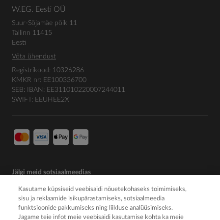
W.EG. Eesti OÜ
Suur-Sõjamäe põik 11
Tallinn 11415
Eesti
Võta ühendust
Registrikood: 10326286
KMKR nr: EE100336700
SEB: IBAN: EE311010220007244011
SWIFT: EEUHEE2X
Jälgi meid sotsiaalmeedias
Kasutame küpsiseid veebisaidi nõuetekohaseks toimimiseks,
sisu ja reklaamide isikupärastamiseks, sotsiaalmeedia
funktsioonide pakkumiseks ning liikluse analüüsimiseks.
Jagame teie infot meie veebisaidi kasutamise kohta ka meie