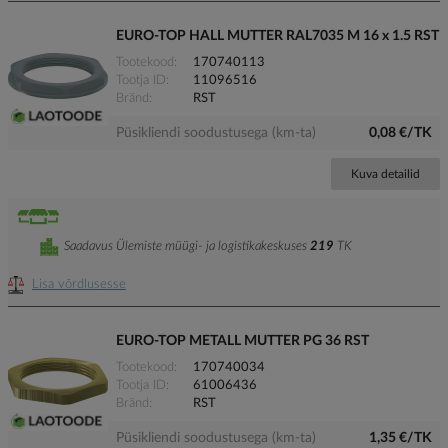
EURO-TOP HALL MUTTER RAL7035 M 16 x 1.5 RST
Tootekood
170740113
Tootja ID
11096516
Bränd
RST
Püsikliendi soodustusega (km-ta)
0,08 €/TK
Kuva detailid
Saadavus Ülemiste müügi- ja logistikakeskuses
219
TK
Lisa võrdlusesse
EURO-TOP METALL MUTTER PG 36 RST
Tootekood
170740034
Tootja ID
61006436
Bränd
RST
Püsikliendi soodustusega (km-ta)
1,35 €/TK