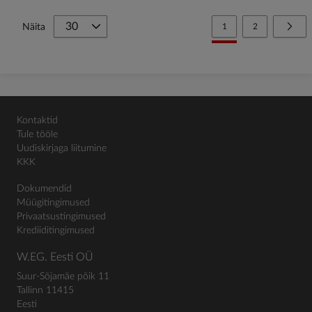
Page
You're currently reading
Page
Page
Järg
Näita
1
2
Kontaktid
Tule tööle
Uudiskirjaga liitumine
KKK
Dokumendid
Müügitingimused
Privaatsustingimused
Krediiditingimused
W.EG. Eesti OÜ
Suur-Sõjamäe põik 11
Tallinn 11415
Eesti