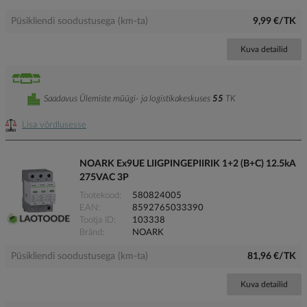
Püsikliendi soodustusega (km-ta)
9,99 €/TK
Kuva detailid
Saadavus Ülemiste müügi- ja logistikakeskuses
55
TK
Lisa võrdlusesse
NOARK Ex9UE LIIGPINGEPIIRIK 1+2 (B+C) 12.5kA
275VAC 3P
Tootekood
580824005
EAN
8592765033390
Tootja ID
103338
Bränd
NOARK
Püsikliendi soodustusega (km-ta)
81,96 €/TK
Kuva detailid