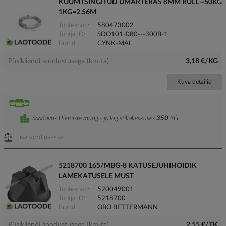
KUUMTSINGITUD ÜMARTERAS 8MM RULL ~50KG
1KG=2.56M
Tootekood
580473002
Tootja ID
SDO101-080---300B-1
Bränd
CYNK-MAL
Püsikliendi soodustusega (km-ta)
3,18 €/KG
Kuva detailid
Saadavus Ülemiste müügi- ja logistikakeskuses
350
KG
Lisa võrdlusesse
5218700 165/MBG-8 KATUSEJUHIHOIDIK
LAMEKATUSELE MUST
Tootekood
520049001
Tootja ID
5218700
Bränd
OBO BETTERMANN
Püsikliendi soodustusega (km-ta)
2,55 €/TK