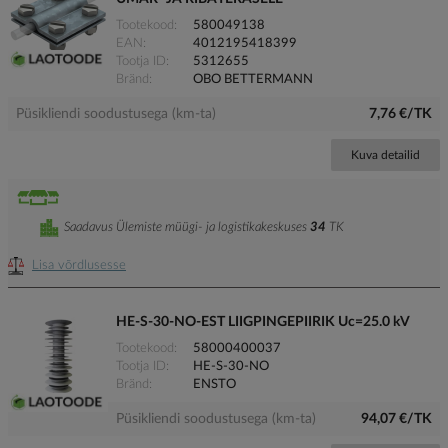
Tootekood
580049138
EAN
4012195418399
Tootja ID
5312655
Bränd
OBO BETTERMANN
Püsikliendi soodustusega (km-ta)
7,76 €/TK
Kuva detailid
Saadavus Ülemiste müügi- ja logistikakeskuses
34
TK
Lisa võrdlusesse
HE-S-30-NO-EST LIIGPINGEPIIRIK Uc=25.0 kV
Tootekood
58000400037
Tootja ID
HE-S-30-NO
Bränd
ENSTO
Püsikliendi soodustusega (km-ta)
94,07 €/TK