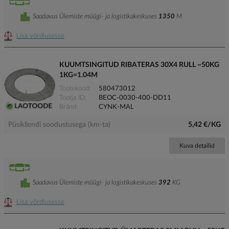
Saadavus Ülemiste müügi- ja logistikakeskuses
1350
M
Lisa võrdlusesse
KUUMTSINGITUD RIBATERAS 30X4 RULL ~50KG
1KG=1.04M
Tootekood
580473012
Tootja ID
BEOC-0030-400-DD11
Bränd
CYNK-MAL
Püsikliendi soodustusega (km-ta)
5,42 €/KG
Kuva detailid
Saadavus Ülemiste müügi- ja logistikakeskuses
392
KG
Lisa võrdlusesse