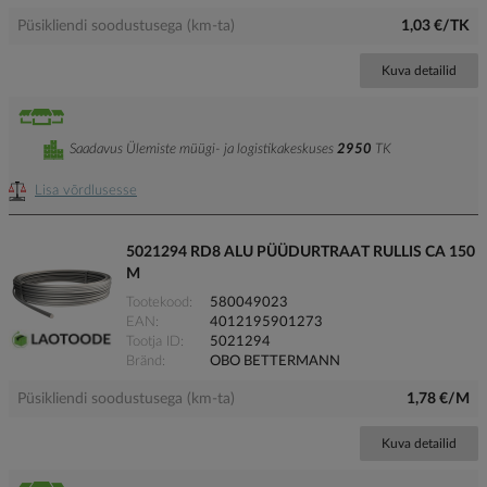
Püsikliendi soodustusega (km-ta)
1,03 €/TK
Kuva detailid
Saadavus Ülemiste müügi- ja logistikakeskuses
2950
TK
Lisa võrdlusesse
5021294 RD8 ALU PÜÜDURTRAAT RULLIS CA 150
M
Tootekood
580049023
EAN
4012195901273
Tootja ID
5021294
Bränd
OBO BETTERMANN
Püsikliendi soodustusega (km-ta)
1,78 €/M
Kuva detailid