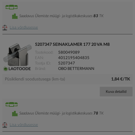
Saadavus Ülemiste müügi- ja logistikakeskuses
83
TK
Lisa võrdlusesse
5207347 SEINAKLAMER 177 20 VA M8
Tootekood
580049089
EAN
4012195404835
Tootja ID
5207347
Bränd
OBO BETTERMANN
Püsikliendi soodustusega (km-ta)
1,84 €/TK
Kuva detailid
Saadavus Ülemiste müügi- ja logistikakeskuses
78
TK
Lisa võrdlusesse