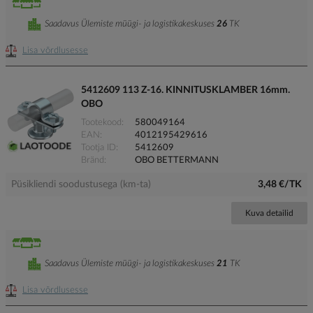
Saadavus Ülemiste müügi- ja logistikakeskuses
26
TK
Lisa võrdlusesse
5412609 113 Z-16. KINNITUSKLAMBER 16mm.
OBO
Tootekood
580049164
EAN
4012195429616
Tootja ID
5412609
Bränd
OBO BETTERMANN
Püsikliendi soodustusega (km-ta)
3,48 €/TK
Kuva detailid
Saadavus Ülemiste müügi- ja logistikakeskuses
21
TK
Lisa võrdlusesse