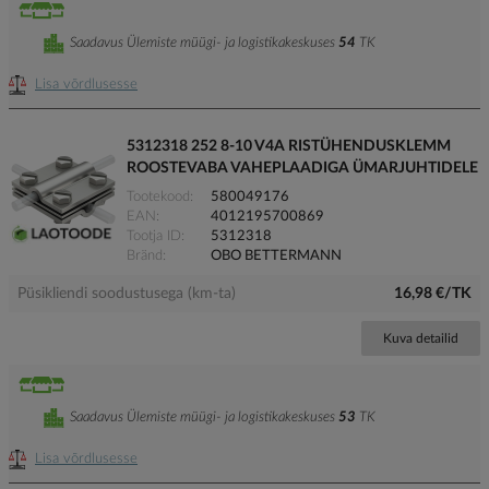
Saadavus Ülemiste müügi- ja logistikakeskuses
54
TK
Lisa võrdlusesse
5312318 252 8-10 V4A RISTÜHENDUSKLEMM
ROOSTEVABA VAHEPLAADIGA ÜMARJUHTIDELE
Tootekood
580049176
EAN
4012195700869
Tootja ID
5312318
Bränd
OBO BETTERMANN
Püsikliendi soodustusega (km-ta)
16,98 €/TK
Kuva detailid
Saadavus Ülemiste müügi- ja logistikakeskuses
53
TK
Lisa võrdlusesse