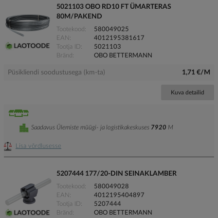
5021103 OBO RD10 FT ÜMARTERAS
80M/PAKEND
Tootekood
580049025
EAN
4012195381617
Tootja ID
5021103
Bränd
OBO BETTERMANN
Püsikliendi soodustusega (km-ta)
1,71 €/M
Kuva detailid
Saadavus Ülemiste müügi- ja logistikakeskuses
7920
M
Lisa võrdlusesse
5207444 177/20-DIN SEINAKLAMBER
Tootekood
580049028
EAN
4012195404897
Tootja ID
5207444
Bränd
OBO BETTERMANN