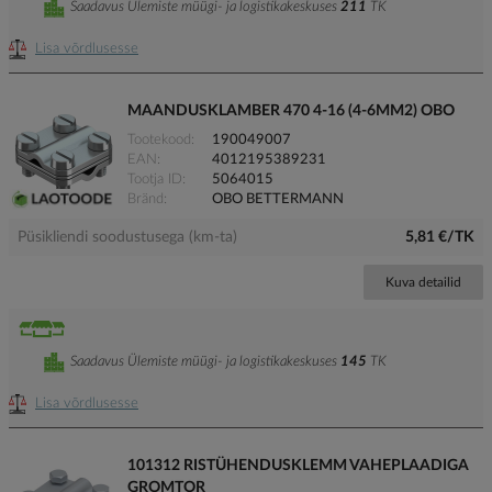
Saadavus Ülemiste müügi- ja logistikakeskuses
211
TK
Lisa võrdlusesse
MAANDUSKLAMBER 470 4-16 (4-6MM2) OBO
Tootekood
190049007
EAN
4012195389231
Tootja ID
5064015
Bränd
OBO BETTERMANN
Püsikliendi soodustusega (km-ta)
5,81 €/TK
Kuva detailid
Saadavus Ülemiste müügi- ja logistikakeskuses
145
TK
Lisa võrdlusesse
101312 RISTÜHENDUSKLEMM VAHEPLAADIGA
GROMTOR