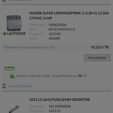
NOARK Ex9UE LIIGPINGEPIIRIK 1+2 (B+C) 12.5kA
275VAC 3+NP
Tootekood
580824006
EAN
8592765033413
Tootja ID
103340
Bränd
NOARK
Püsikliendi soodustusega (km-ta)
92,22 €/TK
Kuva detailid
Saadavus Ülemiste müügi- ja logistikakeskuses
98
TK
Lisa võrdlusesse
105112 LAHUTUSKLEMM GROMTOR
Tootekood
58130800008
Tootja ID
105112