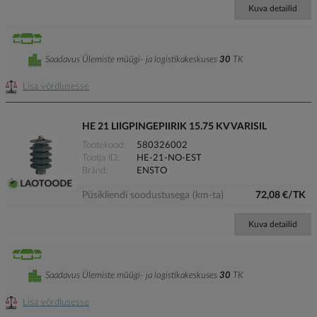
Kuva detailid
Saadavus Ülemiste müügi- ja logistikakeskuses
30
TK
Lisa võrdlusesse
HE 21 LIIGPINGEPIIRIK 15.75 KV VARISIL
Tootekood
580326002
Tootja ID
HE-21-NO-EST
Bränd
ENSTO
Püsikliendi soodustusega (km-ta)
72,08 €/TK
Kuva detailid
Saadavus Ülemiste müügi- ja logistikakeskuses
30
TK
Lisa võrdlusesse