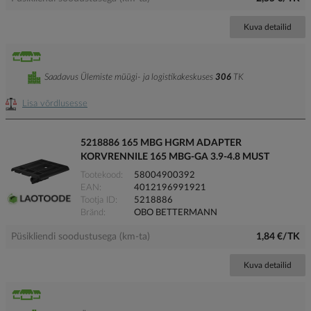
Kuva detailid
Saadavus Ülemiste müügi- ja logistikakeskuses
306
TK
Lisa võrdlusesse
5218886 165 MBG HGRM ADAPTER
KORVRENNILE 165 MBG-GA 3.9-4.8 MUST
Tootekood
58004900392
EAN
4012196991921
Tootja ID
5218886
Bränd
OBO BETTERMANN
Püsikliendi soodustusega (km-ta)
1,84 €/TK
Kuva detailid