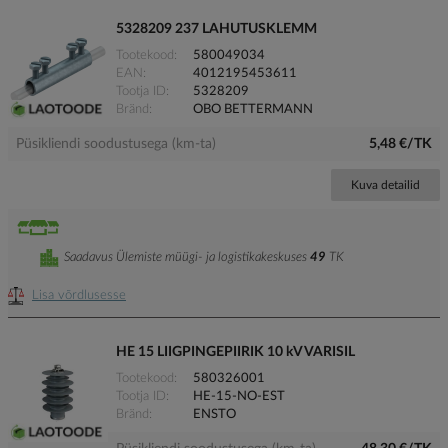
5328209 237 LAHUTUSKLEMM
Tootekood
580049034
EAN
4012195453611
Tootja ID
5328209
Bränd
OBO BETTERMANN
Püsikliendi soodustusega (km-ta)
5,48 €/TK
Kuva detailid
Saadavus Ülemiste müügi- ja logistikakeskuses
49
TK
Lisa võrdlusesse
HE 15 LIIGPINGEPIIRIK 10 kV VARISIL
Tootekood
580326001
Tootja ID
HE-15-NO-EST
Bränd
ENSTO