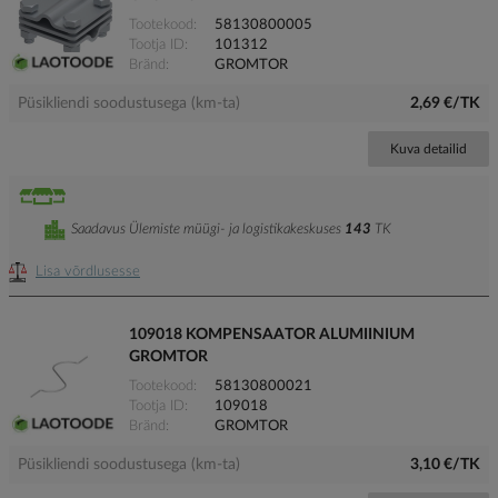
Tootekood
58130800005
Tootja ID
101312
Bränd
GROMTOR
Püsikliendi soodustusega (km-ta)
2,69 €/TK
Kuva detailid
Saadavus Ülemiste müügi- ja logistikakeskuses
143
TK
Lisa võrdlusesse
109018 KOMPENSAATOR ALUMIINIUM
GROMTOR
Tootekood
58130800021
Tootja ID
109018
Bränd
GROMTOR
Püsikliendi soodustusega (km-ta)
3,10 €/TK