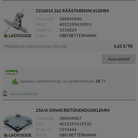
5316014 262 RÄÄSTARENNI KLEMM
Tootekood
580049040
EAN
4012195419891
Tootja ID
5316014
Bränd
OBO BETTERMANN
Püsikliendi soodustusega (km-ta)
5,65 €/TK
Kuva detailid
Saadavus Ülemiste müügi- ja logistikakeskuses
28
TK
Lisa võrdlusesse
256/A-DIN40 RISTÜHENDUSKLEMM
Tootekood
580049007
EAN
4012195419532
Tootja ID
5314666
Bränd
OBO BETTERMANN