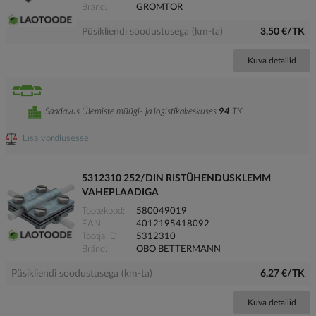
Bränd
GROMTOR
Püsikliendi soodustusega (km-ta)
3,50 €/TK
Kuva detailid
Saadavus Ülemiste müügi- ja logistikakeskuses
94
TK
Lisa võrdlusesse
5312310 252/DIN RISTÜHENDUSKLEMM
VAHEPLAADIGA
Tootekood
580049019
EAN
4012195418092
Tootja ID
5312310
Bränd
OBO BETTERMANN
Püsikliendi soodustusega (km-ta)
6,27 €/TK
Kuva detailid