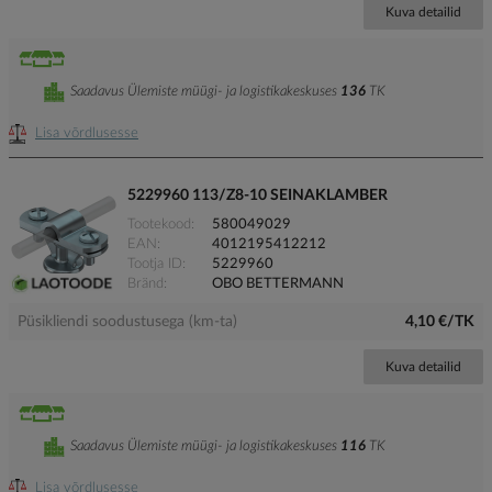
Kuva detailid
Saadavus Ülemiste müügi- ja logistikakeskuses
136
TK
Lisa võrdlusesse
5229960 113/Z8-10 SEINAKLAMBER
Tootekood
580049029
EAN
4012195412212
Tootja ID
5229960
Bränd
OBO BETTERMANN
Püsikliendi soodustusega (km-ta)
4,10 €/TK
Kuva detailid
Saadavus Ülemiste müügi- ja logistikakeskuses
116
TK
Lisa võrdlusesse