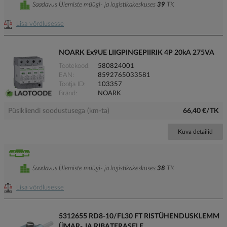
Saadavus Ülemiste müügi- ja logistikakeskuses
39
TK
Lisa võrdlusesse
NOARK Ex9UE LIIGPINGEPIIRIK 4P 20kA 275VA
Tootekood
580824001
EAN
8592765033581
Tootja ID
103357
Bränd
NOARK
Püsikliendi soodustusega (km-ta)
66,40 €/TK
Kuva detailid
Saadavus Ülemiste müügi- ja logistikakeskuses
38
TK
Lisa võrdlusesse
5312655 RD8-10/FL30 FT RISTÜHENDUSKLEMM
ÜMAR- JA RIBATERASELE