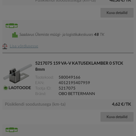
Püsikliendi soodustusega (km-ta)
48,30 €/TK
Kuva detailid
Saadavus Ülemiste müügi- ja logistikakeskuses
48
TK
Lisa võrdlusesse
5217075 159 VA-V KATUSEKLAMBER 0 STCK
8mm
Tootekood
580049166
EAN
4012195407959
Tootja ID
5217075
Bränd
OBO BETTERMANN
Püsikliendi soodustusega (km-ta)
4,62 €/TK
Kuva detailid