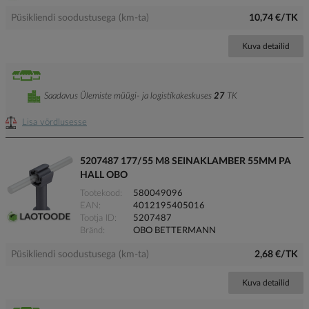
Püsikliendi soodustusega (km-ta)
10,74 €/TK
Kuva detailid
Saadavus Ülemiste müügi- ja logistikakeskuses
27
TK
Lisa võrdlusesse
5207487 177/55 M8 SEINAKLAMBER 55MM PA
HALL OBO
Tootekood
580049096
EAN
4012195405016
Tootja ID
5207487
Bränd
OBO BETTERMANN
Püsikliendi soodustusega (km-ta)
2,68 €/TK
Kuva detailid