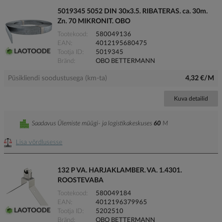
5019345 5052 DIN 30x3.5. RIBATERAS. ca. 30m.
Zn. 70 MIKRONIT. OBO
Tootekood
580049136
EAN
4012195680475
Tootja ID
5019345
Bränd
OBO BETTERMANN
Püsikliendi soodustusega (km-ta)
4,32 €/M
Kuva detailid
Saadavus Ülemiste müügi- ja logistikakeskuses
60
M
Lisa võrdlusesse
132 P VA. HARJAKLAMBER. VA. 1.4301.
ROOSTEVABA
Tootekood
580049184
EAN
4012196379965
Tootja ID
5202510
Bränd
OBO BETTERMANN