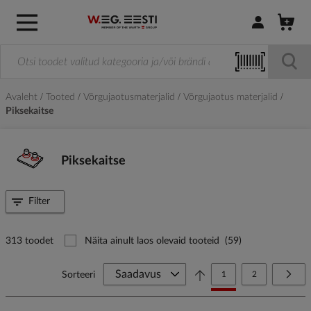
Logi sisse / R
Avaleht
Tooted
Võrgujaotusmaterjalid
Võrgujaotus materjalid
Piksekaitse
Piksekaitse
Filter
313 toodet
Näita ainult laos olevaid tooteid
(59)
Page
You're currently reading
Page
Page
Järg
Sorteeri
1
2