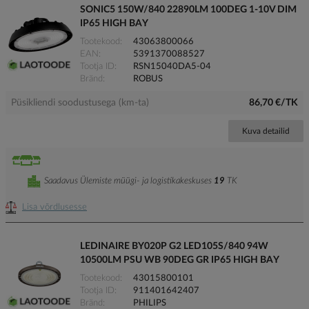
SONIC5 150W/840 22890LM 100DEG 1-10V DIM
IP65 HIGH BAY
Tootekood
43063800066
EAN
5391370088527
Tootja ID
RSN15040DA5-04
Bränd
ROBUS
Püsikliendi soodustusega (km-ta)
86,70 €/TK
Kuva detailid
Saadavus Ülemiste müügi- ja logistikakeskuses
19
TK
Lisa võrdlusesse
LEDINAIRE BY020P G2 LED105S/840 94W
10500LM PSU WB 90DEG GR IP65 HIGH BAY
Tootekood
43015800101
Tootja ID
911401642407
Bränd
PHILIPS