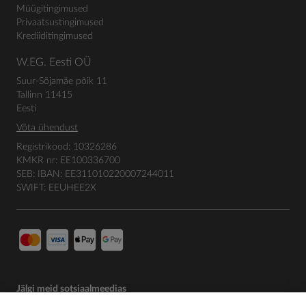
Müügitingimused
Privaatsustingimused
Krediiditingimused
W.EG. Eesti OÜ
Suur-Sõjamäe põik 11
Tallinn 11415
Eesti
Võta ühendust
Registrikood: 10326286
KMKR nr: EE100336700
SEB: IBAN: EE311010220007244011
SWIFT: EEUHEE2X
Jälgi meid sotsiaalmeedias