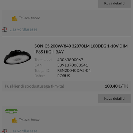
Kuva detailid
Tellitav toode
Lisa võrdlusesse
SONIC5 200W/840 32070LM 100DEG 1-10V DIM
IP65 HIGH BAY
Tootekood
43063800067
EAN
5391370088541
Tootja ID
RSN20040DA5-04
Bränd
ROBUS
Püsikliendi soodustusega (km-ta)
100,40 €/TK
Kuva detailid
Tellitav toode
Lisa võrdlusesse