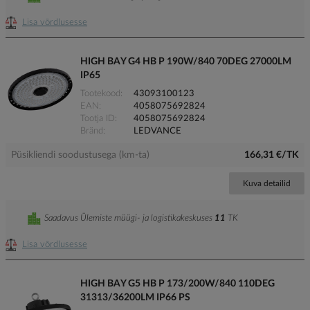
Lisa võrdlusesse
HIGH BAY G4 HB P 190W/840 70DEG 27000LM
IP65
Tootekood
43093100123
EAN
4058075692824
Tootja ID
4058075692824
Bränd
LEDVANCE
Püsikliendi soodustusega (km-ta)
166,31 €/TK
Kuva detailid
Saadavus Ülemiste müügi- ja logistikakeskuses
11
TK
Lisa võrdlusesse
HIGH BAY G5 HB P 173/200W/840 110DEG
31313/36200LM IP66 PS