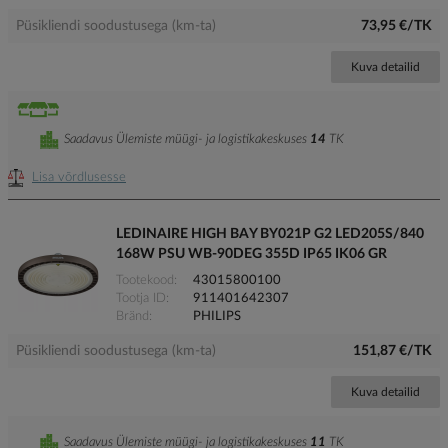
Püsikliendi soodustusega (km-ta)
73,95 €/TK
Kuva detailid
Saadavus Ülemiste müügi- ja logistikakeskuses
14
TK
Lisa võrdlusesse
LEDINAIRE HIGH BAY BY021P G2 LED205S/840
168W PSU WB-90DEG 355D IP65 IK06 GR
Tootekood
43015800100
Tootja ID
911401642307
Bränd
PHILIPS
Püsikliendi soodustusega (km-ta)
151,87 €/TK
Kuva detailid
Saadavus Ülemiste müügi- ja logistikakeskuses
11
TK