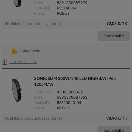
EAN
5391370087179
Tootja ID
RSSX40-04
Bränd
ROBUS
Püsikliendi soodustusega (km-ta)
92,05 €/TK
Kuva detailid
Tellitav toode
Lisa võrdlusesse
SONIC SLIM 200W/840 LED HIGHBAY IP65
120LM/W
Tootekood
43063800062
EAN
5391370087353
Tootja ID
RSS20040-04
Bränd
ROBUS
Püsikliendi soodustusega (km-ta)
98,90 €/TK
Kuva detailid