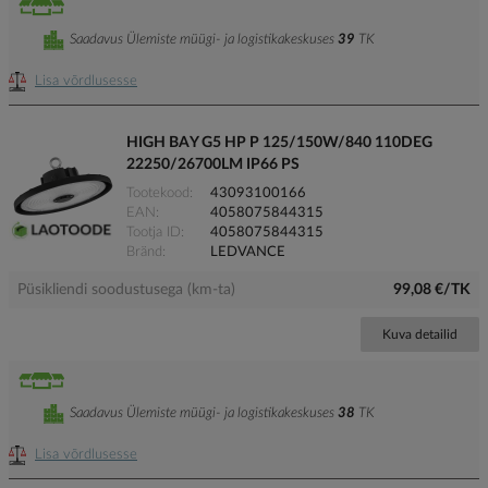
Saadavus Ülemiste müügi- ja logistikakeskuses
39
TK
Lisa võrdlusesse
HIGH BAY G5 HP P 125/150W/840 110DEG
22250/26700LM IP66 PS
Tootekood
43093100166
EAN
4058075844315
Tootja ID
4058075844315
Bränd
LEDVANCE
Püsikliendi soodustusega (km-ta)
99,08 €/TK
Kuva detailid
Saadavus Ülemiste müügi- ja logistikakeskuses
38
TK
Lisa võrdlusesse