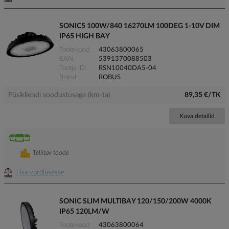
SONIC5 100W/840 16270LM 100DEG 1-10V DIM
IP65 HIGH BAY
Tootekood
43063800065
EAN
5391370088503
Tootja ID
RSN10040DA5-04
Bränd
ROBUS
Püsikliendi soodustusega (km-ta)
89,35 €/TK
Kuva detailid
Tellitav toode
Lisa võrdlusesse
SONIC SLIM MULTIBAY 120/150/200W 4000K
IP65 120LM/W
Tootekood
43063800064