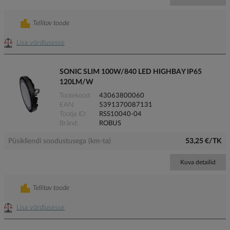
Tellitav toode
Lisa võrdlusesse
SONIC SLIM 100W/840 LED HIGHBAY IP65
120LM/W
Tootekood
43063800060
EAN
5391370087131
Tootja ID
RSS10040-04
Bränd
ROBUS
Püsikliendi soodustusega (km-ta)
53,25 €/TK
Kuva detailid
Tellitav toode
Lisa võrdlusesse