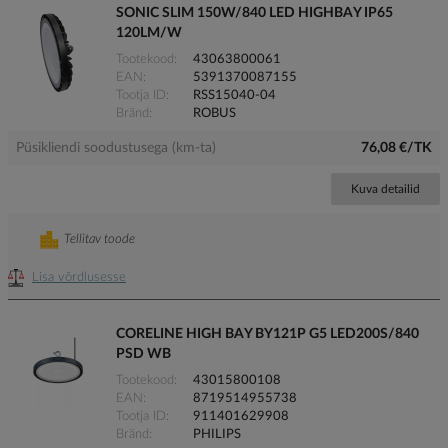
SONIC SLIM 150W/840 LED HIGHBAY IP65
120LM/W
Tootekood
43063800061
EAN
5391370087155
Tootja ID
RSS15040-04
Bränd
ROBUS
Püsikliendi soodustusega (km-ta)
76,08 €/TK
Kuva detailid
Tellitav toode
Lisa võrdlusesse
CORELINE HIGH BAY BY121P G5 LED200S/840
PSD WB
Tootekood
43015800108
EAN
8719514955738
Tootja ID
911401629908
Bränd
PHILIPS