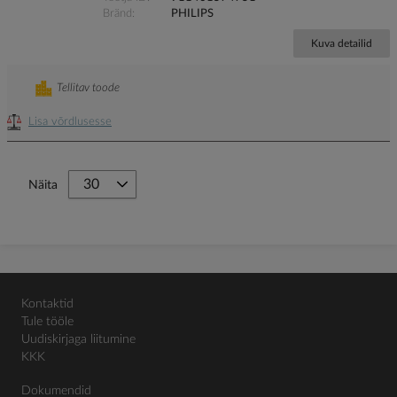
Bränd
PHILIPS
Kuva detailid
Tellitav toode
Lisa võrdlusesse
Näita
Kontaktid
Tule tööle
Uudiskirjaga liitumine
KKK
Dokumendid