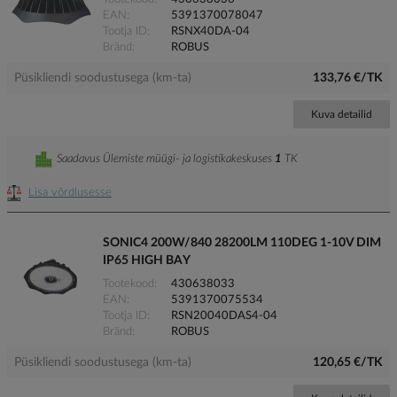
EAN
5391370078047
Tootja ID
RSNX40DA-04
Bränd
ROBUS
Püsikliendi soodustusega (km-ta)
133,76 €/TK
Kuva detailid
Saadavus Ülemiste müügi- ja logistikakeskuses
1
TK
Lisa võrdlusesse
SONIC4 200W/840 28200LM 110DEG 1-10V DIM
IP65 HIGH BAY
Tootekood
430638033
EAN
5391370075534
Tootja ID
RSN20040DAS4-04
Bränd
ROBUS
Püsikliendi soodustusega (km-ta)
120,65 €/TK