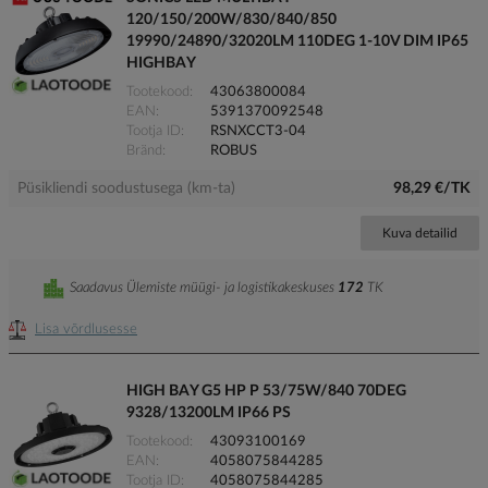
120/150/200W/830/840/850
19990/24890/32020LM 110DEG 1-10V DIM IP65
HIGHBAY
Tootekood
43063800084
EAN
5391370092548
Tootja ID
RSNXCCT3-04
Bränd
ROBUS
Püsikliendi soodustusega (km-ta)
98,29 €/TK
Kuva detailid
Saadavus Ülemiste müügi- ja logistikakeskuses
172
TK
Lisa võrdlusesse
HIGH BAY G5 HP P 53/75W/840 70DEG
9328/13200LM IP66 PS
Tootekood
43093100169
EAN
4058075844285
Tootja ID
4058075844285