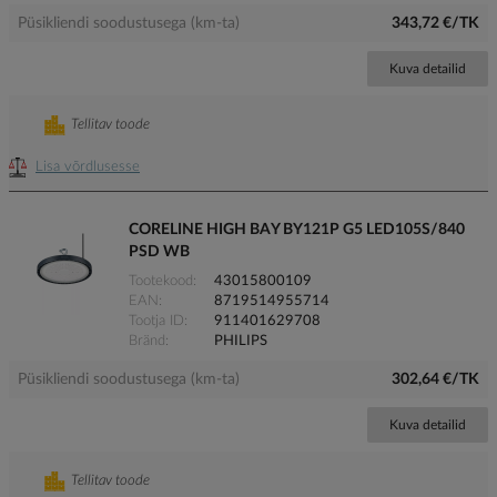
Püsikliendi soodustusega (km-ta)
343,72 €/TK
Kuva detailid
Tellitav toode
Lisa võrdlusesse
CORELINE HIGH BAY BY121P G5 LED105S/840
PSD WB
Tootekood
43015800109
EAN
8719514955714
Tootja ID
911401629708
Bränd
PHILIPS
Püsikliendi soodustusega (km-ta)
302,64 €/TK
Kuva detailid
Tellitav toode