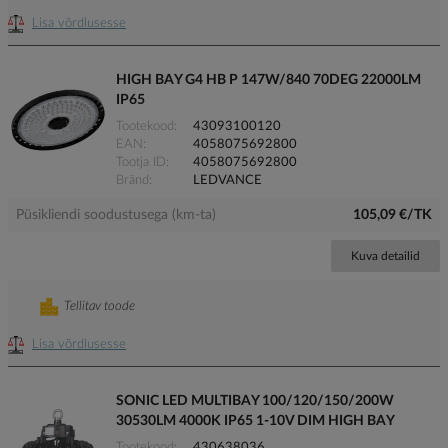
Lisa võrdlusesse
HIGH BAY G4 HB P 147W/840 70DEG 22000LM
IP65
Tootekood
43093100120
EAN
4058075692800
Tootja ID
4058075692800
Bränd
LEDVANCE
Püsikliendi soodustusega (km-ta)
105,09 €/TK
Kuva detailid
Tellitav toode
Lisa võrdlusesse
SONIC LED MULTIBAY 100/120/150/200W
30530LM 4000K IP65 1-10V DIM HIGH BAY
Tootekood
430638036