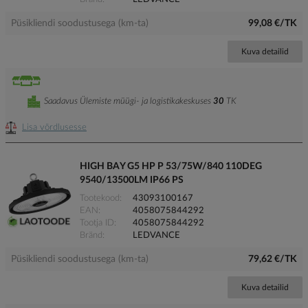
Püsikliendi soodustusega (km-ta)
99,08 €/TK
Kuva detailid
Saadavus Ülemiste müügi- ja logistikakeskuses
30
TK
Lisa võrdlusesse
HIGH BAY G5 HP P 53/75W/840 110DEG
9540/13500LM IP66 PS
Tootekood
43093100167
EAN
4058075844292
Tootja ID
4058075844292
Bränd
LEDVANCE
Püsikliendi soodustusega (km-ta)
79,62 €/TK
Kuva detailid