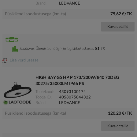
Bränd
LEDVANCE
Püsikliendi soodustusega (km-ta)
79,62 €/TK
Kuva detailid
Saadavus Ülemiste müügi- ja logistikakeskuses
51
TK
Lisa võrdlusesse
HIGH BAY G5 HP P 173/200W/840 70DEG
30275/35000LM IP66 PS
Tootekood
43093100174
Tootja ID
4058075844322
Bränd
LEDVANCE
Püsikliendi soodustusega (km-ta)
120,20 €/TK
Kuva detailid