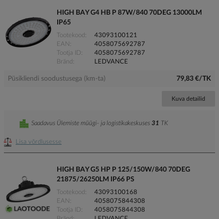
HIGH BAY G4 HB P 87W/840 70DEG 13000LM
IP65
Tootekood
43093100121
EAN
4058075692787
Tootja ID
4058075692787
Bränd
LEDVANCE
Püsikliendi soodustusega (km-ta)
79,83 €/TK
Kuva detailid
Saadavus Ülemiste müügi- ja logistikakeskuses
31
TK
Lisa võrdlusesse
HIGH BAY G5 HP P 125/150W/840 70DEG
21875/26250LM IP66 PS
Tootekood
43093100168
EAN
4058075844308
Tootja ID
4058075844308
Bränd
LEDVANCE