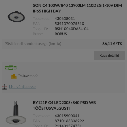
SONIC4 100W/840 13900LM 110DEG 1-10V DIM
IP65 HIGH BAY
Tootekood
430638031
EAN
5391370075510
Tootja ID
RSN10040DAS4-04
Bränd
ROBUS
Püsikliendi soodustusega (km-ta)
86,11 €/TK
Kuva detailid
Tellitav toode
Lisa võrdlusesse
BY121P G4 LED200S/840 PSD WB
TÖÖSTUSVALGUSTI
Tootekood
43015900041
EAN
8710163336992
Tootja ID
911401574751