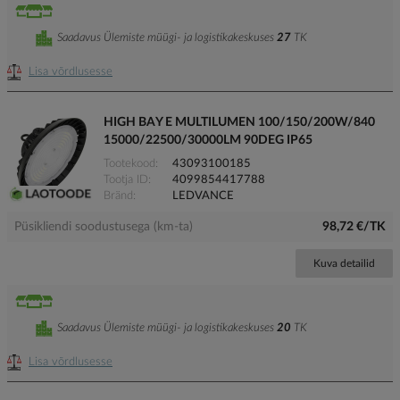
Saadavus Ülemiste müügi- ja logistikakeskuses
27
TK
Lisa võrdlusesse
HIGH BAY E MULTILUMEN 100/150/200W/840
15000/22500/30000LM 90DEG IP65
Tootekood
43093100185
Tootja ID
4099854417788
Bränd
LEDVANCE
Püsikliendi soodustusega (km-ta)
98,72 €/TK
Kuva detailid
Saadavus Ülemiste müügi- ja logistikakeskuses
20
TK
Lisa võrdlusesse