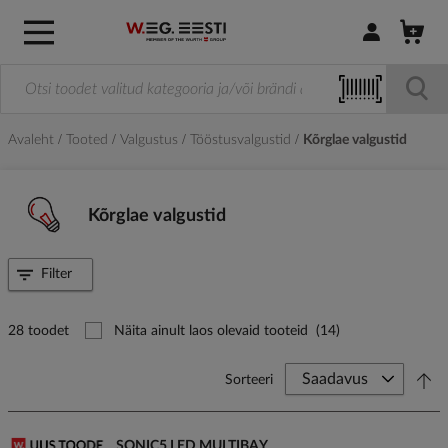
Logi sisse / R
Avaleht
Tooted
Valgustus
Tööstusvalgustid
Kõrglae valgustid
Kõrglae valgustid
Filter
28 toodet
Näita ainult laos olevaid tooteid
(14)
Sorteeri
SONIC5 LED MULTIBAY