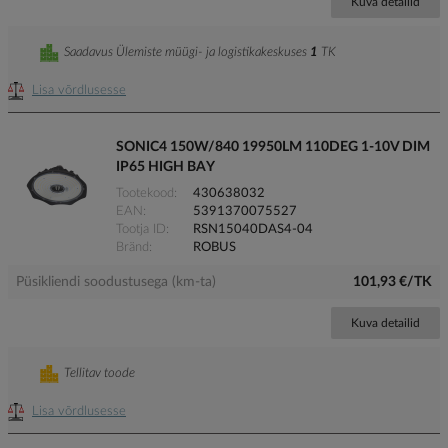
Kuva detailid
Saadavus Ülemiste müügi- ja logistikakeskuses
1
TK
Lisa võrdlusesse
SONIC4 150W/840 19950LM 110DEG 1-10V DIM
IP65 HIGH BAY
Tootekood
430638032
EAN
5391370075527
Tootja ID
RSN15040DAS4-04
Bränd
ROBUS
Püsikliendi soodustusega (km-ta)
101,93 €/TK
Kuva detailid
Tellitav toode
Lisa võrdlusesse