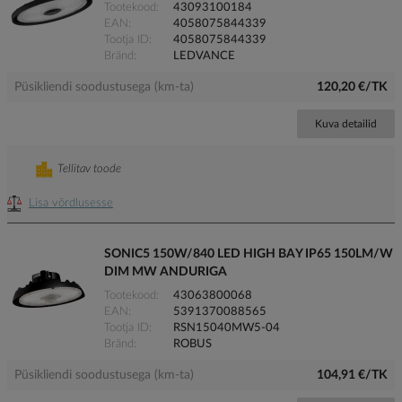
Tootekood
43093100184
EAN
4058075844339
Tootja ID
4058075844339
Bränd
LEDVANCE
Püsikliendi soodustusega (km-ta)
120,20 €/TK
Kuva detailid
Tellitav toode
Lisa võrdlusesse
SONIC5 150W/840 LED HIGH BAY IP65 150LM/W
DIM MW ANDURIGA
Tootekood
43063800068
EAN
5391370088565
Tootja ID
RSN15040MW5-04
Bränd
ROBUS
Püsikliendi soodustusega (km-ta)
104,91 €/TK