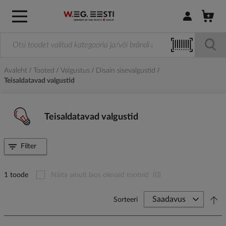
Logi sisse / R
Avaleht
Tooted
Valgustus
Disain sisevalgustid
Teisaldatavad valgustid
Teisaldatavad valgustid
Filter
1 toode
Näita ainult laos olevaid tooteid
(0)
Sorteeri