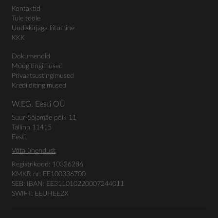
Kontaktid
Tule tööle
Uudiskirjaga liitumine
KKK
Dokumendid
Müügitingimused
Privaatsustingimused
Krediiditingimused
W.EG. Eesti OÜ
Suur-Sõjamäe põik 11
Tallinn 11415
Eesti
Võta ühendust
Registrikood: 10326286
KMKR nr: EE100336700
SEB: IBAN: EE311010220007244011
SWIFT: EEUHEE2X