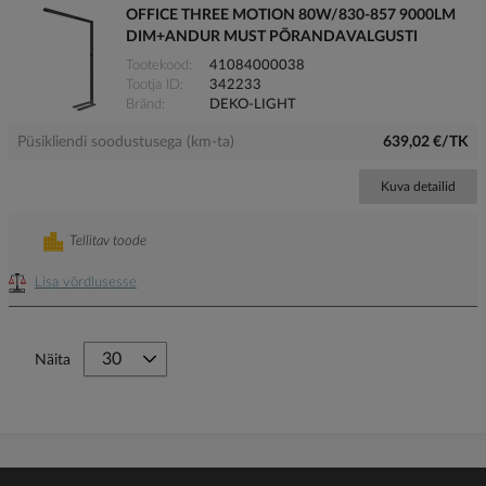
OFFICE THREE MOTION 80W/830-857 9000LM
DIM+ANDUR MUST PÕRANDAVALGUSTI
Tootekood
41084000038
Tootja ID
342233
Bränd
DEKO-LIGHT
Püsikliendi soodustusega (km-ta)
639,02 €/TK
Kuva detailid
Tellitav toode
Lisa võrdlusesse
Näita