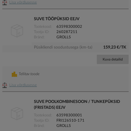
Lisa võrdlusesse
SUVE TÖÖPÜKSID EEJV
Tootekood
63598300002
Tootja ID
260287211
Bränd
GROLLS
Püsikliendi soodustusega (km-ta)
159,23 €/TK
Kuva detailid
Tellitav toode
Lisa võrdlusesse
SUVE POOLKOMBINESOON / TUNKEPÜKSID
(FRISTADS) EEJV
Tootekood
63598300001
Tootja ID
FRI126510-171
Bränd
GROLLS