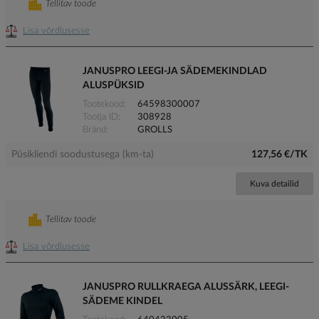
Tellitav toode
Lisa võrdlusesse
JANUSPRO LEEGI-JA SÄDEMEKINDLAD
ALUSPÜKSID
Tootekood
64598300007
Tootja ID
308928
Bränd
GROLLS
Püsikliendi soodustusega (km-ta)
127,56 €/TK
Kuva detailid
Tellitav toode
Lisa võrdlusesse
JANUSPRO RULLKRAEGA ALUSSÄRK, LEEGI-
SÄDEME KINDEL