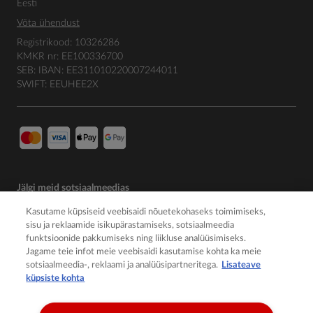
Eesti
Võta ühendust
Registrikood: 10326286
KMKR nr: EE100336700
SEB: IBAN: EE311010220007244011
SWIFT: EEUHEE2X
Jälgi meid sotsiaalmeedias
Kasutame küpsiseid veebisaidi nõuetekohaseks toimimiseks,
sisu ja reklaamide isikupärastamiseks, sotsiaalmeedia
funktsioonide pakkumiseks ning liikluse analüüsimiseks.
Jagame teie infot meie veebisaidi kasutamise kohta ka meie
sotsiaalmeedia-, reklaami ja analüüsipartneritega.
Lisateave
küpsiste kohta