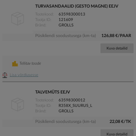
TURVASANDAALID (GESTO MAGNE) EEJV
Tootekood
63598300013
Tootja ID
121609
Bränd
GROLLS
Püsikliendi soodustusega (km-ta)
126,88 €/PAAR
Kuva detailid
Tellitav toode
Lisa võrdlusesse
TALVEMÜTS EEJV
Tootekood
63598300012
Tootja ID
R358X_SUURUS_L
Bränd
GROLLS
Püsikliendi soodustusega (km-ta)
22,08 €/TK
Kuva detailid