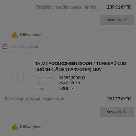
Püsikliendi soodustusega (km-ta)
239,91 €/TK
Kuva detailid
Tellitav toode
Lisa võrdlusesse
TALVE POOLKOMBINESOON / TUNKEPÜKSID
(BJÖRNKLÄDER PARVOTEX) EEJV
Tootekood
63598300003
Tootja ID
294287811
Bränd
GROLLS
Püsikliendi soodustusega (km-ta)
392,77 €/TK
Kuva detailid
Tellitav toode