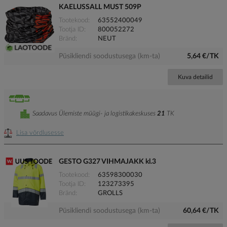
KAELUSSALL MUST 509P
Tootekood
63552400049
Tootja ID
800052272
Bränd
NEUT
Püsikliendi soodustusega (km-ta)
5,64 €/TK
Kuva detailid
Saadavus Ülemiste müügi- ja logistikakeskuses
21
TK
Lisa võrdlusesse
GESTO G327 VIHMAJAKK kl.3
Tootekood
63598300030
Tootja ID
123273395
Bränd
GROLLS
Püsikliendi soodustusega (km-ta)
60,64 €/TK