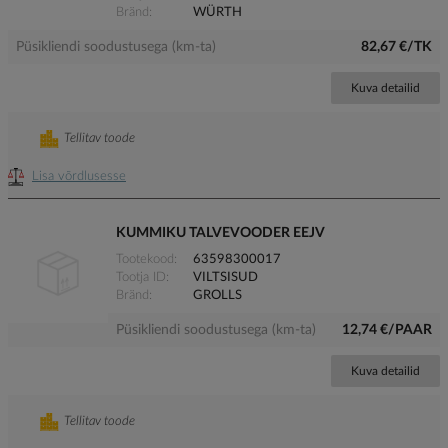
Bränd
WÜRTH
Püsikliendi soodustusega (km-ta)
82,67 €/TK
Kuva detailid
Tellitav toode
Lisa võrdlusesse
KUMMIKU TALVEVOODER EEJV
Tootekood
63598300017
Tootja ID
VILTSISUD
Bränd
GROLLS
Püsikliendi soodustusega (km-ta)
12,74 €/PAAR
Kuva detailid
Tellitav toode