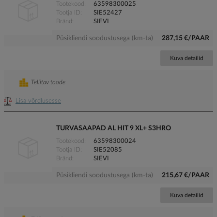
Tootekood
63598300025
Tootja ID
SIE52427
Bränd
SIEVI
Püsikliendi soodustusega (km-ta)
287,15 €/PAAR
Kuva detailid
Tellitav toode
Lisa võrdlusesse
TURVASAAPAD AL HIT 9 XL+ S3HRO
Tootekood
63598300024
Tootja ID
SIE52085
Bränd
SIEVI
Püsikliendi soodustusega (km-ta)
215,67 €/PAAR
Kuva detailid