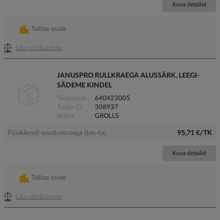
Kuva detailid
Tellitav toode
Lisa võrdlusesse
JANUSPRO RULLKRAEGA ALUSSÄRK, LEEGI-
SÄDEME KINDEL
Tootekood
640423005
Tootja ID
308937
Bränd
GROLLS
Püsikliendi soodustusega (km-ta)
95,71 €/TK
Kuva detailid
Tellitav toode
Lisa võrdlusesse