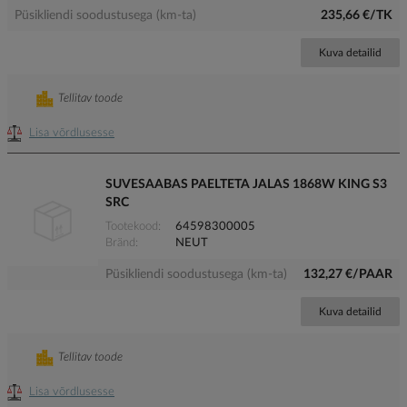
Püsikliendi soodustusega (km-ta)
235,66 €/TK
Kuva detailid
Tellitav toode
Lisa võrdlusesse
SUVESAABAS PAELTETA JALAS 1868W KING S3
SRC
Tootekood
64598300005
Bränd
NEUT
Püsikliendi soodustusega (km-ta)
132,27 €/PAAR
Kuva detailid
Tellitav toode
Lisa võrdlusesse