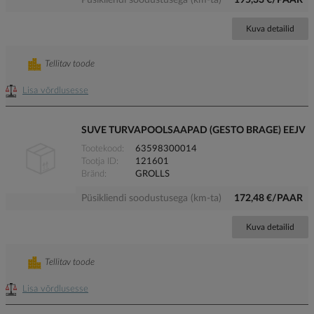
Püsikliendi soodustusega (km-ta)
195,33 €/PAAR
Kuva detailid
Tellitav toode
Lisa võrdlusesse
SUVE TURVAPOOLSAAPAD (GESTO BRAGE) EEJV
Tootekood
63598300014
Tootja ID
121601
Bränd
GROLLS
Püsikliendi soodustusega (km-ta)
172,48 €/PAAR
Kuva detailid
Tellitav toode
Lisa võrdlusesse