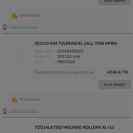
Kuva detailid
Tellitav toode
Lisa võrdlusesse
301310-544 TULEKINDEL SALL 7038 MFRN
Tootekood
63598300026
Tootja ID
301310-544
Bränd
FRISTADS
Püsikliendi soodustusega (km-ta)
42,04 €/TK
Kuva detailid
Tellitav toode
Lisa võrdlusesse
TÖÖJALATSID MGUARD ROLLERH XL+S3