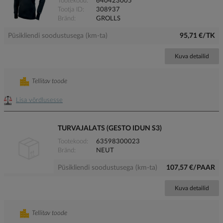
Tootekood
640423005
Tootja ID
308937
Bränd
GROLLS
Püsikliendi soodustusega (km-ta)
95,71 €/TK
Kuva detailid
Tellitav toode
Lisa võrdlusesse
TURVAJALATS (GESTO IDUN S3)
Tootekood
63598300023
Bränd
NEUT
Püsikliendi soodustusega (km-ta)
107,57 €/PAAR
Kuva detailid
Tellitav toode