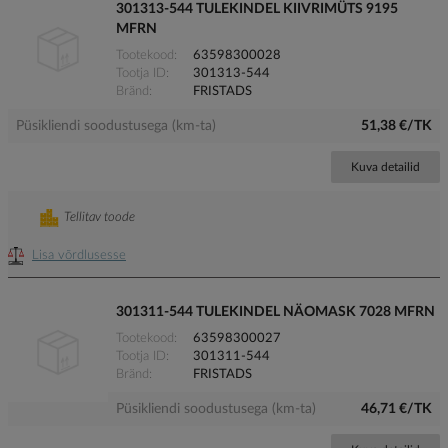
301313-544 TULEKINDEL KIIVRIMÜTS 9195
MFRN
Tootekood
63598300028
Tootja ID
301313-544
Bränd
FRISTADS
Püsikliendi soodustusega (km-ta)
51,38 €/TK
Kuva detailid
Tellitav toode
Lisa võrdlusesse
301311-544 TULEKINDEL NÄOMASK 7028 MFRN
Tootekood
63598300027
Tootja ID
301311-544
Bränd
FRISTADS
Püsikliendi soodustusega (km-ta)
46,71 €/TK