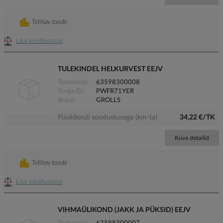
Tellitav toode
Lisa võrdlusesse
TULEKINDEL HELKURVEST EEJV
Tootekood
63598300008
Tootja ID
PWFR71YER
Bränd
GROLLS
Püsikliendi soodustusega (km-ta)
34,22 €/TK
Kuva detailid
Tellitav toode
Lisa võrdlusesse
VIHMAÜLIKOND (JAKK JA PÜKSID) EEJV