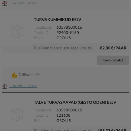
Lisa võrdlusesse
TURVAKUMMIKUD EEJV
Tootekood
63598300016
Tootja ID
P2400-9180
Bränd
GROLLS
Püsikliendi soodustusega (km-ta)
82,80 €/PAAR
Kuva detailid
Tellitav toode
Lisa võrdlusesse
TALVE TURVASAAPAD (GESTO ODEN) EEJV
Tootekood
63598300015
Tootja ID
121608
Bränd
GROLLS