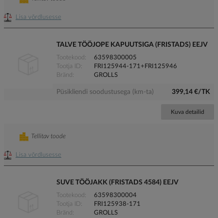
Lisa võrdlusesse
TALVE TÖÖJOPE KAPUUTSIGA (FRISTADS) EEJV
Tootekood
63598300005
Tootja ID
FRI125944-171+FRI125946
Bränd
GROLLS
Püsikliendi soodustusega (km-ta)
399,14 €/TK
Kuva detailid
Tellitav toode
Lisa võrdlusesse
SUVE TÖÖJAKK (FRISTADS 4584) EEJV
Tootekood
63598300004
Tootja ID
FRI125938-171
Bränd
GROLLS