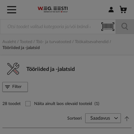
Logi sisse / R
Avaleht
Tooted
Töö- ja turvatooted
Töökaitsevahendid
Tööriided ja -jalatsid
Tööriided ja -jalatsid
Filter
28 toodet
Näita ainult laos olevaid tooteid
(1)
Sorteeri