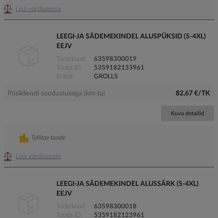
Lisa võrdlusesse
LEEGI-JA SÄDEMEKINDEL ALUSPÜKSID (S-4XL)
EEJV
Tootekood
63598300019
Tootja ID
5359182133961
Bränd
GROLLS
Püsikliendi soodustusega (km-ta)
82,67 €/TK
Kuva detailid
Tellitav toode
Lisa võrdlusesse
LEEGI-JA SÄDEMEKINDEL ALUSSÄRK (S-4XL)
EEJV
Tootekood
63598300018
Tootja ID
5359182123961