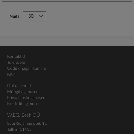
Näita
Kontaktid
Tule tööle
Uudiskirjaga liitumine
KKK
Dokumendid
Müügitingimused
Privaatsustingimused
Krediiditingimused
W.EG. Eesti OÜ
Suur-Sõjamäe põik 11
Tallinn 11415