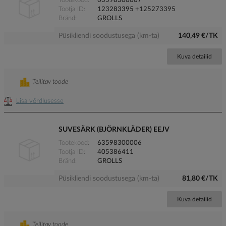
Tootekood
63598300007
Tootja ID
123283395 +125273395
Bränd
GROLLS
Püsikliendi soodustusega (km-ta)
140,49 €/TK
Kuva detailid
Tellitav toode
Lisa võrdlusesse
SUVESÄRK (BJÖRNKLÄDER) EEJV
Tootekood
63598300006
Tootja ID
405386411
Bränd
GROLLS
Püsikliendi soodustusega (km-ta)
81,80 €/TK
Kuva detailid
Tellitav toode