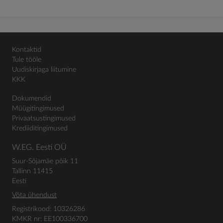
Kontaktid
Tule tööle
Uudiskirjaga liitumine
KKK
Dokumendid
Müügitingimused
Privaatsustingimused
Krediiditingimused
W.EG. Eesti OÜ
Suur-Sõjamäe põik 11
Tallinn 11415
Eesti
Võta ühendust
Registrikood: 10326286
KMKR nr: EE100336700