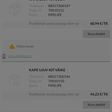
Tootekood
88017300187
Tootja ID
70010151
Bränd
PIPELIFE
Püsikliendi soodustusega (km-ta)
60,94 €/TK
Kuva detailid
Tellitav toode
Lisa võrdlusesse
KAPE UJUV 40T VÄIKE
Tootekood
88017300186
Tootja ID
70010150
Bränd
PIPELIFE
Püsikliendi soodustusega (km-ta)
44,23 €/TK
Kuva detailid