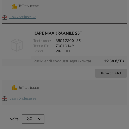
Tellitav toode
Lisa võrdlusesse
KAPE MAAKRAANILE 25T
Tootekood
88017300185
Tootja ID
70010149
Bränd
PIPELIFE
Püsikliendi soodustusega (km-ta)
19,38 €/TK
Kuva detailid
Tellitav toode
Lisa võrdlusesse
Näita