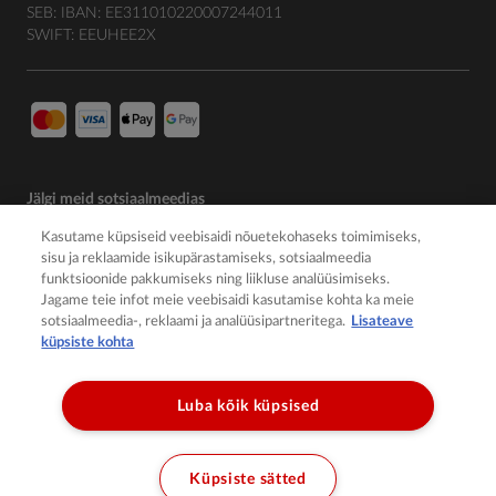
SEB: IBAN: EE311010220007244011
SWIFT: EEUHEE2X
Jälgi meid sotsiaalmeedias
Kasutame küpsiseid veebisaidi nõuetekohaseks toimimiseks,
sisu ja reklaamide isikupärastamiseks, sotsiaalmeedia
funktsioonide pakkumiseks ning liikluse analüüsimiseks.
Jagame teie infot meie veebisaidi kasutamise kohta ka meie
sotsiaalmeedia-, reklaami ja analüüsipartneritega.
Lisateave
küpsiste kohta
Luba kõik küpsised
© 2026 Member of the Würth Group
Küpsiste sätted