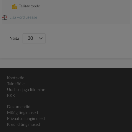
Tellitav toode
Lisa võrdlusesse
Näita
Kontaktid
Tule tööle
Uudiskirjaga liitumine
KKK
Dokumendid
Müügitingimused
Privaatsustingimused
Krediiditingimused