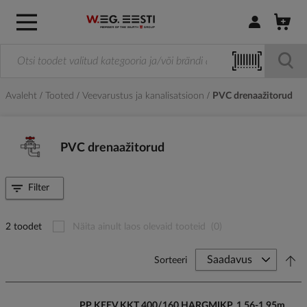
Logi sisse / R
Avaleht
Tooted
Veevarustus ja kanalisatsioon
PVC drenaažitorud
PVC drenaažitorud
Filter
2 toodet
Näita ainult laos olevaid tooteid
(0)
Sorteeri
PP KEEV.KKT 400/160 HARGMIKP. 1.56-1.95m