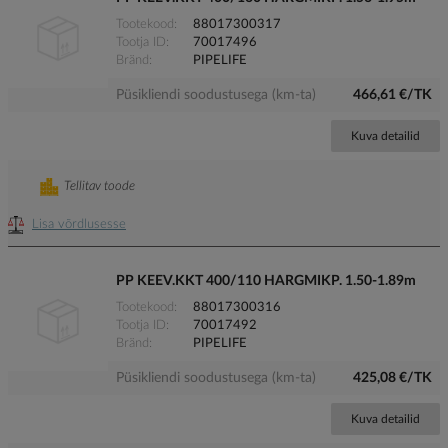
Tootekood
88017300317
Tootja ID
70017496
Bränd
PIPELIFE
Püsikliendi soodustusega (km-ta)
466,61 €/TK
Kuva detailid
Tellitav toode
Lisa võrdlusesse
PP KEEV.KKT 400/110 HARGMIKP. 1.50-1.89m
Tootekood
88017300316
Tootja ID
70017492
Bränd
PIPELIFE
Püsikliendi soodustusega (km-ta)
425,08 €/TK
Kuva detailid