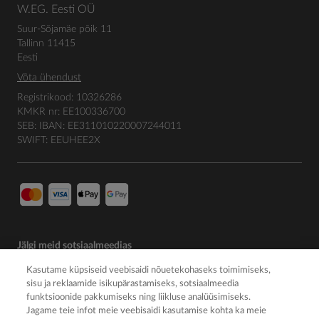
W.EG. Eesti OÜ
Suur-Sõjamäe põik 11
Tallinn 11415
Eesti
Võta ühendust
Registrikood: 10326286
KMKR nr: EE100336700
SEB: IBAN: EE311010220007244011
SWIFT: EEUHEE2X
Jälgi meid sotsiaalmeedias
Kasutame küpsiseid veebisaidi nõuetekohaseks toimimiseks,
sisu ja reklaamide isikupärastamiseks, sotsiaalmeedia
funktsioonide pakkumiseks ning liikluse analüüsimiseks.
Jagame teie infot meie veebisaidi kasutamise kohta ka meie