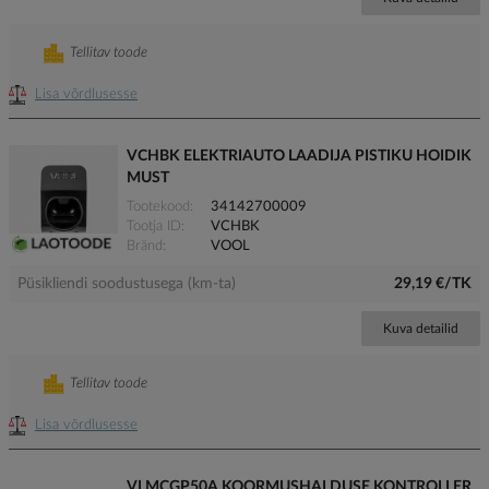
Tellitav toode
Lisa võrdlusesse
VCHBK ELEKTRIAUTO LAADIJA PISTIKU HOIDIK
MUST
Tootekood
34142700009
Tootja ID
VCHBK
Bränd
VOOL
Püsikliendi soodustusega (km-ta)
29,19 €/TK
Kuva detailid
Tellitav toode
Lisa võrdlusesse
VLMCGP50A KOORMUSHALDUSE KONTROLLER