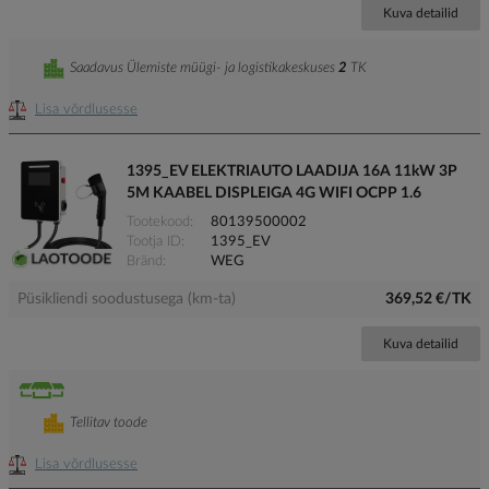
Kuva detailid
Saadavus Ülemiste müügi- ja logistikakeskuses
2
TK
Lisa võrdlusesse
1395_EV ELEKTRIAUTO LAADIJA 16A 11kW 3P
5M KAABEL DISPLEIGA 4G WIFI OCPP 1.6
Tootekood
80139500002
Tootja ID
1395_EV
Bränd
WEG
Püsikliendi soodustusega (km-ta)
369,52 €/TK
Kuva detailid
Tellitav toode
Lisa võrdlusesse