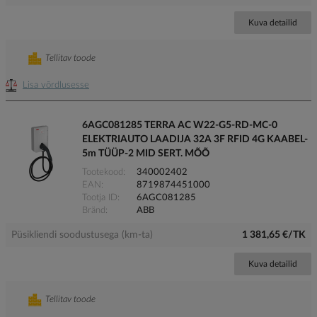
Kuva detailid
Tellitav toode
Lisa võrdlusesse
6AGC081285 TERRA AC W22-G5-RD-MC-0
ELEKTRIAUTO LAADIJA 32A 3F RFID 4G KAABEL-
5m TÜÜP-2 MID SERT. MÕÕ
Tootekood
340002402
EAN
8719874451000
Tootja ID
6AGC081285
Bränd
ABB
Püsikliendi soodustusega (km-ta)
1 381,65 €/TK
Kuva detailid
Tellitav toode