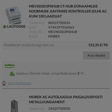
MEVX03D3P0HUB CT-HUB DÜNAAMILISE
KOORMUSE JUHTIMISE KONTROLLER (DLM) AC
KUNI 100 LAADIJAT
Tootekood
80029700034
EAN
4744397036063
Tootja ID
MEVX03D3P0HUB
Bränd
MOREK
Püsikliendi soodustusega (km-ta)
152,35 €/TK
Kuva detailid
Saadavus Ülemiste müügi- ja logistikakeskuses
2
TK
Lisa võrdlusesse
MOREK AC AUTOLAADIJA PAIGALDUSPOSTI
METALLVUNDAMENT
Tootekood
34029700050