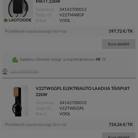
MATT 22kW
Tootekood
34142700013
Tootja ID
V22TMABGP
Bränd
VOOL
Püsikliendi soodustusega (km-ta)
597,72 €/TK
Kuva detailid
Saadavus Ülemiste müügi- ja logistikakeskuses
48
TK
Lisa võrdlusesse
V22TWGGPL ELEKTRIAUTO LAADIJA TÄISPUIT
22kW
Tootekood
34142700010
Tootja ID
V22TWGGPL
Bränd
VOOL
Püsikliendi soodustusega (km-ta)
724,26 €/TK
Kuva detailid