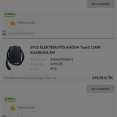
Kuva detailid
Tellitav toode
Lisa võrdlusesse
EV11 ELEKTRIAUTOLAADIJA Type2 11kW
KAABLIGA 5M
Tootekood
80060900001
Tootja ID
370100
Bränd
PCE
Püsikliendi soodustusega (km-ta)
249,98 €/TK
Kuva detailid
Tellitav toode