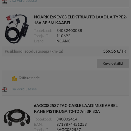
Lisa võrdlusesse
NOARK Ex9EVC3 ELEKTRIAUTO LAADIJA TYPE2-
16A 3P 5M KAABEL
Tootekood
34082400088
Tootja ID
110692
Bränd
NOARK
Püsikliendi soodustusega (km-ta)
559,56 €/TK
Kuva detailid
Tellitav toode
Lisa võrdlusesse
6AGC082537 TAC-CABLE LAADIMISKAABEL
KAHE PISTIKUGA T2-T2 7m 3P 32A
Tootekood
340002414
EAN
8719874451253
Tootja ID
6AGC082537