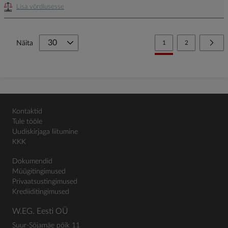
Lisa võrdlusesse
Page
You're currently reading
Page
Page
Järg
Näita
1
2
Kontaktid
Tule tööle
Uudiskirjaga liitumine
KKK
Dokumendid
Müügitingimused
Privaatsustingimused
Krediiditingimused
W.EG. Eesti OÜ
Suur-Sõjamäe põik 11