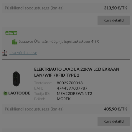
Püsikliendi soodustusega (km-ta)
313,50 €/TK
Kuva detailid
Saadavus Ülemiste müügi- ja logistikakeskuses
4
TK
Lisa võrdlusesse
ELEKTRIAUTO LAADIJA 22KW LCD EKRAAN
LAN/WIFI/RFID TYPE 2
Tootekood
80029700018
EAN
4744397037787
Tootja ID
MEV22DREWNNT2
Bränd
MOREK
Püsikliendi soodustusega (km-ta)
405,90 €/TK
Kuva detailid