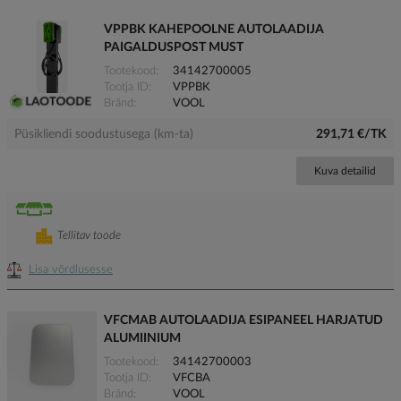
VPPBK KAHEPOOLNE AUTOLAADIJA
PAIGALDUSPOST MUST
Tootekood
34142700005
Tootja ID
VPPBK
Bränd
VOOL
Püsikliendi soodustusega (km-ta)
291,71 €/TK
Kuva detailid
Tellitav toode
Lisa võrdlusesse
VFCMAB AUTOLAADIJA ESIPANEEL HARJATUD
ALUMIINIUM
Tootekood
34142700003
Tootja ID
VFCBA
Bränd
VOOL