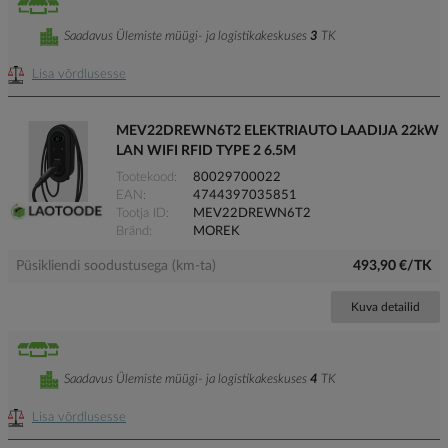
Saadavus Ülemiste müügi- ja logistikakeskuses
3
TK
Lisa võrdlusesse
MEV22DREWN6T2 ELEKTRIAUTO LAADIJA 22kW
LAN WIFI RFID TYPE 2 6.5M
Tootekood
80029700022
EAN
4744397035851
Tootja ID
MEV22DREWN6T2
Bränd
MOREK
Püsikliendi soodustusega (km-ta)
493,90 €/TK
Kuva detailid
Saadavus Ülemiste müügi- ja logistikakeskuses
4
TK
Lisa võrdlusesse