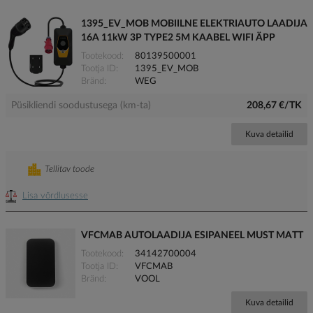
1395_EV_MOB MOBIILNE ELEKTRIAUTO LAADIJA
16A 11kW 3P TYPE2 5M KAABEL WIFI ÄPP
Tootekood
80139500001
Tootja ID
1395_EV_MOB
Bränd
WEG
Püsikliendi soodustusega (km-ta)
208,67 €/TK
Kuva detailid
Tellitav toode
Lisa võrdlusesse
VFCMAB AUTOLAADIJA ESIPANEEL MUST MATT
Tootekood
34142700004
Tootja ID
VFCMAB
Bränd
VOOL
Kuva detailid