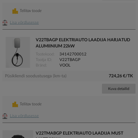
Tellitav toode
Lisa võrdlusesse
V22TBAGP ELEKTRIAUTO LAADIJA HARJATUD
ALUMIINIUM 22kW
Tootekood
34142700012
Tootja ID
V22TBAGP
Bränd
VOOL
Püsikliendi soodustusega (km-ta)
724,26 €/TK
Kuva detailid
Tellitav toode
Lisa võrdlusesse
V22TMABGP ELEKTRIAUTO LAADIJA MUST