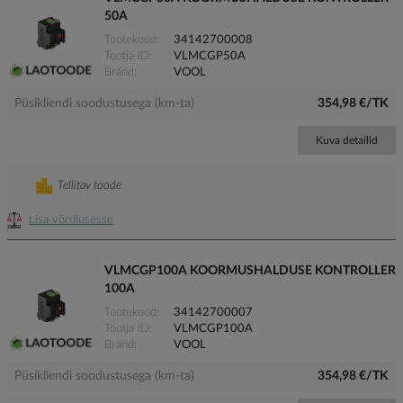
50A
Tootekood
34142700008
Tootja ID
VLMCGP50A
Bränd
VOOL
Püsikliendi soodustusega (km-ta)
354,98 €/TK
Kuva detailid
Tellitav toode
Lisa võrdlusesse
VLMCGP100A KOORMUSHALDUSE KONTROLLER
100A
Tootekood
34142700007
Tootja ID
VLMCGP100A
Bränd
VOOL
Püsikliendi soodustusega (km-ta)
354,98 €/TK