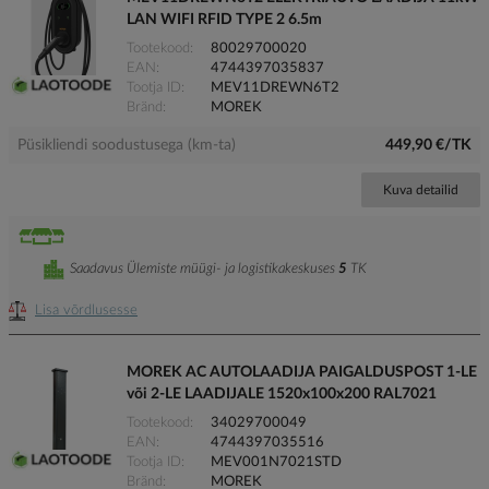
LAN WIFI RFID TYPE 2 6.5m
Tootekood
80029700020
EAN
4744397035837
Tootja ID
MEV11DREWN6T2
Bränd
MOREK
Püsikliendi soodustusega (km-ta)
449,90 €/TK
Kuva detailid
Saadavus Ülemiste müügi- ja logistikakeskuses
5
TK
Lisa võrdlusesse
MOREK AC AUTOLAADIJA PAIGALDUSPOST 1-LE
või 2-LE LAADIJALE 1520x100x200 RAL7021
Tootekood
34029700049
EAN
4744397035516
Tootja ID
MEV001N7021STD
Bränd
MOREK