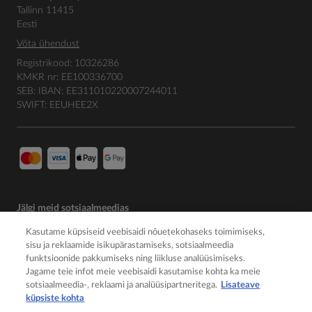
Tallinn 11415
Eesti
Võta ühendust
Registrikood: 10326286
KMKR nr: EE100336700
SEB: IBAN: EE311010220007244011
SWIFT: EEUHEE2X
Jälgi meid sotsiaalmeedias
Kasutame küpsiseid veebisaidi nõuetekohaseks toimimiseks,
sisu ja reklaamide isikupärastamiseks, sotsiaalmeedia
funktsioonide pakkumiseks ning liikluse analüüsimiseks.
Jagame teie infot meie veebisaidi kasutamise kohta ka meie
sotsiaalmeedia-, reklaami ja analüüsipartneritega.
Lisateave
küpsiste kohta