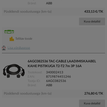
Bränd
ABB
Püsikliendi soodustusega (km-ta)
433,13 €/TK
Kuva detailid
Tellitav toode
Lisa võrdlusesse
6AGC082536 TAC-CABLE LAADIMISKAABEL
KAHE PISTIKUGA T2-T2 7m 3P 16A
Tootekood
340002413
EAN
8719874451246
Tootja ID
6AGC082536
Bränd
ABB
Püsikliendi soodustusega (km-ta)
276,80 €/TK
Kuva detailid