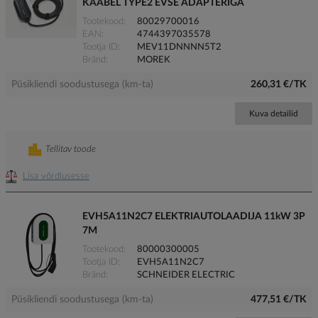
KAABEL TYPE2 EVSE ADAPTERIGA
Tootekood
80029700016
EAN
4744397035578
Tootja ID
MEV11DNNNN5T2
Bränd
MOREK
Püsikliendi soodustusega (km-ta)
260,31 €/TK
Kuva detailid
Tellitav toode
Lisa võrdlusesse
EVH5A11N2C7 ELEKTRIAUTOLAADIJA 11kW 3P
7M
Tootekood
80000300005
Tootja ID
EVH5A11N2C7
Bränd
SCHNEIDER ELECTRIC
Püsikliendi soodustusega (km-ta)
477,51 €/TK