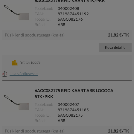
6AGC082176 RFID KAART 5TK/PKK
Tootekood
340002408
EAN
8719874451192
Tootja ID
6AGC082176
Bränd
ABB
Püsikliendi soodustusega (km-ta)
21,82 €/TK
Kuva detailid
Tellitav toode
Lisa võrdlusesse
6AGC082175 RFID KAART ABB LOGOGA
5TK/PKK
Tootekood
340002407
EAN
8719874451185
Tootja ID
6AGC082175
Bränd
ABB
Püsikliendi soodustusega (km-ta)
21,82 €/TK