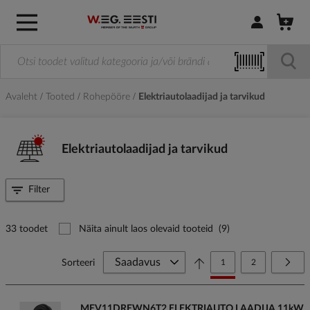
Logi sisse / R
Avaleht
Tooted
Rohepööre
Elektriautolaadijad ja tarvikud
Elektriautolaadijad ja tarvikud
Filter
33 toodet
Näita ainult laos olevaid tooteid
(9)
Page
You're currently reading
Page
Page
Järg
Sorteeri
1
2
MEV11DREWN6T2 ELEKTRIAUTO LAADIJA 11kW