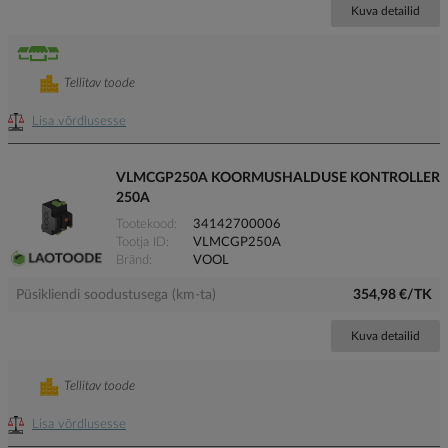
Kuva detailid
Tellitav toode
Lisa võrdlusesse
VLMCGP250A KOORMUSHALDUSE KONTROLLER
250A
Tootekood
34142700006
Tootja ID
VLMCGP250A
Bränd
VOOL
Püsikliendi soodustusega (km-ta)
354,98 €/TK
Kuva detailid
Tellitav toode
Lisa võrdlusesse