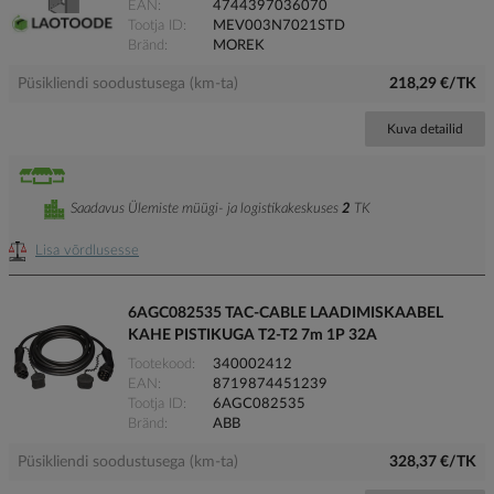
EAN
4744397036070
Tootja ID
MEV003N7021STD
Bränd
MOREK
Püsikliendi soodustusega (km-ta)
218,29 €/TK
Kuva detailid
Saadavus Ülemiste müügi- ja logistikakeskuses
2
TK
Lisa võrdlusesse
6AGC082535 TAC-CABLE LAADIMISKAABEL
KAHE PISTIKUGA T2-T2 7m 1P 32A
Tootekood
340002412
EAN
8719874451239
Tootja ID
6AGC082535
Bränd
ABB
Püsikliendi soodustusega (km-ta)
328,37 €/TK