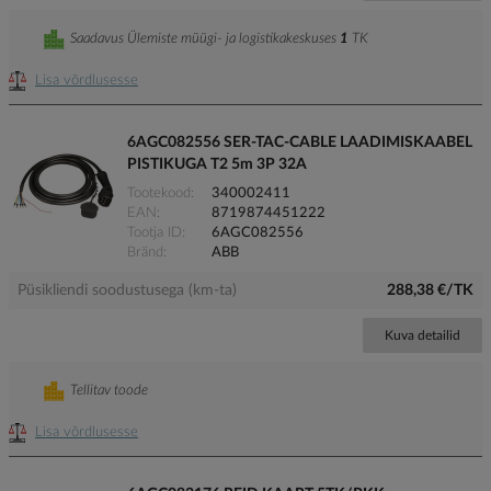
Saadavus Ülemiste müügi- ja logistikakeskuses
1
TK
Lisa võrdlusesse
6AGC082556 SER-TAC-CABLE LAADIMISKAABEL
PISTIKUGA T2 5m 3P 32A
Tootekood
340002411
EAN
8719874451222
Tootja ID
6AGC082556
Bränd
ABB
Püsikliendi soodustusega (km-ta)
288,38 €/TK
Kuva detailid
Tellitav toode
Lisa võrdlusesse