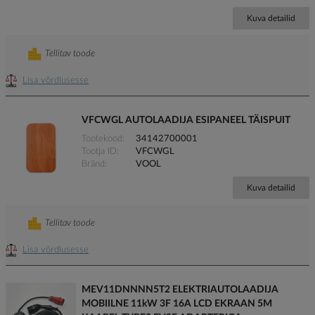
Kuva detailid
Tellitav toode
Lisa võrdlusesse
VFCWGL AUTOLAADIJA ESIPANEEL TÄISPUIT
Tootekood
34142700001
Tootja ID
VFCWGL
Bränd
VOOL
Kuva detailid
Tellitav toode
Lisa võrdlusesse
MEV11DNNNN5T2 ELEKTRIAUTOLAADIJA
MOBIILNE 11kW 3F 16A LCD EKRAAN 5M