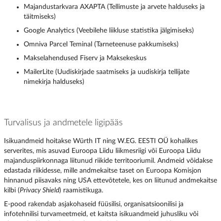
Majandustarkvara AXAPTA (Tellimuste ja arvete halduseks ja
täitmiseks)
Google Analytics (Veebilehe liikluse statistika jälgimiseks)
Omniva Parcel Teminal (Tarneteenuse pakkumiseks)
Makselahendused Fiserv ja Maksekeskus
MailerLite (Uudiskirjade saatmiseks ja uudiskirja tellijate
nimekirja halduseks)
Turvalisus ja andmetele ligipääs
Isikuandmeid hoitakse Würth IT ning W.EG. EESTI OÜ kohalikes
serverites, mis asuvad Euroopa Liidu liikmesriigi või Euroopa Liidu
majanduspiirkonnaga liitunud riikide territooriumil. Andmeid võidakse
edastada riikidesse, mille andmekaitse taset on Euroopa Komisjon
hinnanud piisavaks ning USA ettevõtetele, kes on liitunud andmekaitse
kilbi (
Privacy Shield
) raamistikuga.
E-pood rakendab asjakohaseid füüsilisi, organisatsioonilisi ja
infotehnilisi turvameetmeid, et kaitsta isikuandmeid juhusliku või