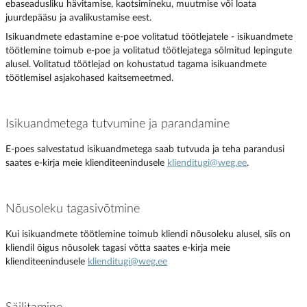
ebaseadusliku hävitamise, kaotsimineku, muutmise või loata
juurdepääsu ja avalikustamise eest.
Isikuandmete edastamine e-poe volitatud töötlejatele - isikuandmete
töötlemine toimub e-poe ja volitatud töötlejatega sõlmitud lepingute
alusel. Volitatud töötlejad on kohustatud tagama isikuandmete
töötlemisel asjakohased kaitsemeetmed.
Isikuandmetega tutvumine ja parandamine
E-poes salvestatud isikuandmetega saab tutvuda ja teha parandusi
saates e-kirja meie klienditeenindusele
klienditugi@weg.ee
.
Nõusoleku tagasivõtmine
Kui isikuandmete töötlemine toimub kliendi nõusoleku alusel, siis on
kliendil õigus nõusolek tagasi võtta saates e-kirja meie
klienditeenindusele
klienditugi@weg.ee