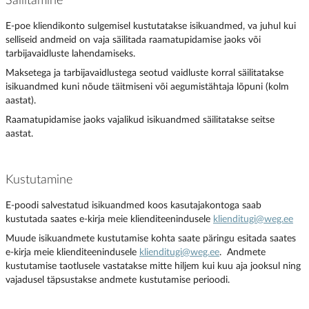
Säilitamine
E-poe kliendikonto sulgemisel kustutatakse isikuandmed, va juhul kui
selliseid andmeid on vaja säilitada raamatupidamise jaoks või
tarbijavaidluste lahendamiseks.
Maksetega ja tarbijavaidlustega seotud vaidluste korral säilitatakse
isikuandmed kuni nõude täitmiseni või aegumistähtaja lõpuni (kolm
aastat).
Raamatupidamise jaoks vajalikud isikuandmed säilitatakse seitse
aastat.
Kustutamine
E-poodi salvestatud isikuandmed koos kasutajakontoga saab
kustutada saates e-kirja meie klienditeenindusele
klienditugi@weg.ee
Muude isikuandmete kustutamise kohta saate päringu esitada saates
e-kirja meie klienditeenindusele
klienditugi@weg.ee
. Andmete
kustutamise taotlusele vastatakse mitte hiljem kui kuu aja jooksul ning
vajadusel täpsustakse andmete kustutamise perioodi.