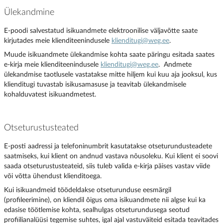
Ülekandmine
E-poodi salvestatud isikuandmete elektroonilise väljavõtte saate
kirjutades meie klienditeenindusele
klienditugi@weg.ee
.
Muude isikuandmete ülekandmise kohta saate päringu esitada saates
e-kirja meie klienditeenindusele
klienditugi@weg.ee
. Andmete
ülekandmise taotlusele vastatakse mitte hiljem kui kuu aja jooksul, kus
klienditugi tuvastab isikusamasuse ja teavitab ülekandmisele
kohalduvatest isikuandmetest.
Otseturustusteated
E-posti aadressi ja telefoninumbrit kasutatakse otseturundusteadete
saatmiseks, kui klient on andnud vastava nõusoleku. Kui klient ei soovi
saada otseturustusteateid, siis tuleb valida e-kirja päises vastav viide
või võtta ühendust klienditoega.
Kui isikuandmeid töödeldakse otseturunduse eesmärgil
(profileerimine), on kliendil õigus oma isikuandmete nii algse kui ka
edasise töötlemise kohta, sealhulgas otseturundusega seotud
profiilianalüüsi tegemise suhtes, igal ajal vastuväiteid esitada teavitades