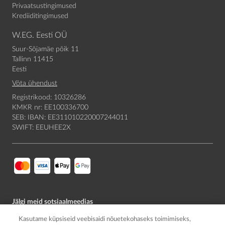
Privaatsustingimused
Krediiditingimused
W.EG. Eesti OÜ
Suur-Sõjamäe põik 11
Tallinn 11415
Eesti
Võta ühendust
Registrikood: 10326286
KMKR nr: EE100336700
SEB: IBAN: EE311010220007244011
SWIFT: EEUHEE2X
Jälgi meid sotsiaalmeedias
Kasutame küpsiseid veebisaidi nõuetekohaseks toimimiseks,