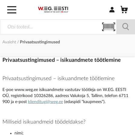
Logi sisse / R
Avaleht
Privaatsustingimused
Privaatsustingimused – isikuandmete töötlemine
Privaatsustingimused – isikuandmete töötlemine
E-poe www.weg.ee isikuandmete vastutav töötleja on W.EG. EESTI
OÜ, registrikood 10326286, aadress Valukoja 5, Tallinn, telefon 6711
900 ja e-post
klienditugi@weg.ee
(edaspidi "kaupmees").
Milliseid isikuandmeid töödeldakse?
nimi;