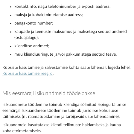
kontaktinfo, nagu telefoninumber ja e-posti aadress;
maksja ja kohaletoimetamise aadress;
pangakonto number;
kaupade ja teenuste maksumus ja maksetega seotud andmed
(ostuajalugu);
klienditoe andmed;
muu kliendiuuringute ja/või pakkumistega seotud teave.
Küpsiste kasutamise ja salvestamise kohta saate lähemalt lugeda lehel:
Küpsiste kasutamise reeglid
.
Mis eesmärgil isikuandmeid töödeldakse
Isikuandmete töötlemine toimub kliendiga sõlmitud lepingu täitmise
eesmärgil. Isikuandmete töötlemine toimub juriidilise kohustuse
täitmiseks (nt raamatupidamine ja tarbijavaidluste lahendamine).
Isikuandmeid kasutatakse kliendi tellimuste haldamiseks ja kauba
kohaletoimetamiseks.