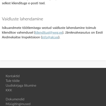
sellest kliendituge e-posti teel.
Vaidluste lahendamine
Isikuandmete töötlemisega seotud vaidluste lahendamine toimub
klienditoe vahendusel (
klienditugi@weg.ee
). Järelevalveasutus on Eesti
Andmekaitse Inspektsioon (
info@aki.ee
).
Kontaktid
Tule tööle
Uudiskirjaga liitumine
KKK
Dokumendid
Müügitingimused