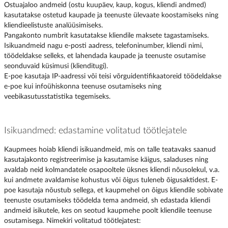
Ostuajaloo andmeid (ostu kuupäev, kaup, kogus, kliendi andmed)
kasutatakse ostetud kaupade ja teenuste ülevaate koostamiseks ning
kliendieelistuste analüüsimiseks.
Pangakonto numbrit kasutatakse kliendile maksete tagastamiseks.
Isikuandmeid nagu e-posti aadress, telefoninumber, kliendi nimi,
töödeldakse selleks, et lahendada kaupade ja teenuste osutamise
seonduvaid küsimusi (klienditugi).
E-poe kasutaja IP-aadressi või teisi võrguidentifikaatoreid töödeldakse
e-poe kui infoühiskonna teenuse osutamiseks ning
veebikasutusstatistika tegemiseks.
Isikuandmed: edastamine volitatud töötlejatele
Kaupmees hoiab kliendi isikuandmeid, mis on talle teatavaks saanud
kasutajakonto registreerimise ja kasutamise käigus, saladuses ning
avaldab neid kolmandatele osapooltele üksnes kliendi nõusolekul, v.a.
kui andmete avaldamise kohustus või õigus tuleneb õigusaktidest. E-
poe kasutaja nõustub sellega, et kaupmehel on õigus kliendile sobivate
teenuste osutamiseks töödelda tema andmeid, sh edastada kliendi
andmeid isikutele, kes on seotud kaupmehe poolt kliendile teenuse
osutamisega. Nimekiri volitatud töötlejatest: