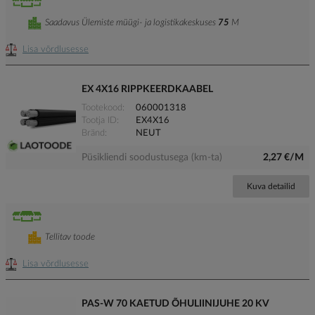
Saadavus Ülemiste müügi- ja logistikakeskuses
75
M
Lisa võrdlusesse
EX 4X16 RIPPKEERDKAABEL
Tootekood
060001318
Tootja ID
EX4X16
Bränd
NEUT
Püsikliendi soodustusega (km-ta)
2,27 €/M
Kuva detailid
Tellitav toode
Lisa võrdlusesse
PAS-W 70 KAETUD ÕHULIINIJUHE 20 KV