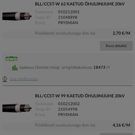
BLL/CCST-W 62 KAETUD ÕHULIINIJUHE 20kV
Tootekood
010212001
Tootja ID
21048898
Bränd
PRYSMIAN
Püsikliendi soodustusega (km-ta)
2,70 €/M
Kuva detailid
Saadavus Ülemiste müügi- ja logistikakeskuses
18473
M
Lisa võrdlusesse
BLL/CCST-W 99 KAETUD ÕHULIINIJUHE 20kV
Tootekood
010212002
Tootja ID
21054998
Bränd
PRYSMIAN
Püsikliendi soodustusega (km-ta)
4,16 €/M