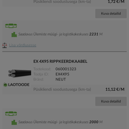
Püsikliendi soodustusega (km-ta)
1,72 €/M
Kuva detailid
Saadavus Ülemiste müügi- ja logistikakeskuses
2231
M
Lisa võrdlusesse
EX 4X95 RIPPKEERDKAABEL
Tootekood
060001323
Tootja ID
EX4X95
Bränd
NEUT
Püsikliendi soodustusega (km-ta)
11,12 €/M
Kuva detailid
Saadavus Ülemiste müügi- ja logistikakeskuses
2000
M