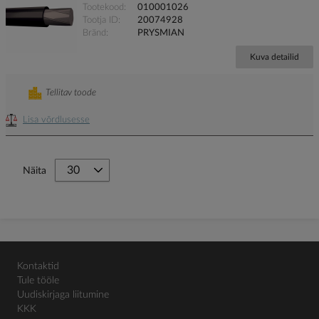
Tootekood
010001026
Tootja ID
20074928
Bränd
PRYSMIAN
Kuva detailid
Tellitav toode
Lisa võrdlusesse
Näita
Kontaktid
Tule tööle
Uudiskirjaga liitumine
KKK