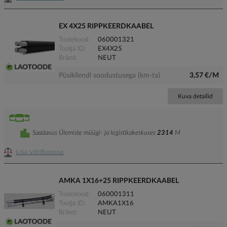
EX 4X25 RIPPKEERDKAABEL
Tootekood
060001321
Tootja ID
EX4X25
Bränd
NEUT
Püsikliendi soodustusega (km-ta)
3,57 €/M
Kuva detailid
Saadavus Ülemiste müügi- ja logistikakeskuses
2314
M
Lisa võrdlusesse
AMKA 1X16+25 RIPPKEERDKAABEL
Tootekood
060001311
Tootja ID
AMKA1X16
Bränd
NEUT