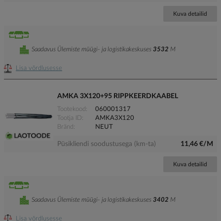
Kuva detailid
Saadavus Ülemiste müügi- ja logistikakeskuses
3532
M
Lisa võrdlusesse
AMKA 3X120+95 RIPPKEERDKAABEL
Tootekood
060001317
Tootja ID
AMKA3X120
Bränd
NEUT
Püsikliendi soodustusega (km-ta)
11,46 €/M
Kuva detailid
Saadavus Ülemiste müügi- ja logistikakeskuses
3402
M
Lisa võrdlusesse