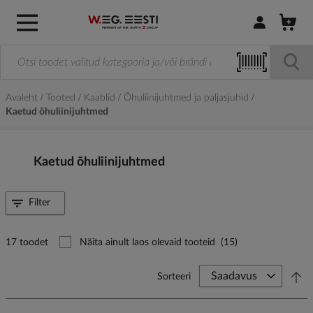
Logi sisse / R
Avaleht
Tooted
Kaablid
Õhuliinijuhtmed ja paljasjuhid
Kaetud õhuliinijuhtmed
Kaetud õhuliinijuhtmed
Filter
17 toodet
Näita ainult laos olevaid tooteid
(15)
Sorteeri