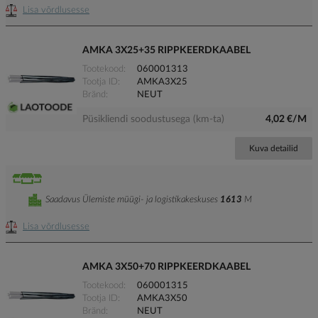
Lisa võrdlusesse
AMKA 3X25+35 RIPPKEERDKAABEL
Tootekood
060001313
Tootja ID
AMKA3X25
Bränd
NEUT
Püsikliendi soodustusega (km-ta)
4,02 €/M
Kuva detailid
Saadavus Ülemiste müügi- ja logistikakeskuses
1613
M
Lisa võrdlusesse
AMKA 3X50+70 RIPPKEERDKAABEL
Tootekood
060001315
Tootja ID
AMKA3X50
Bränd
NEUT