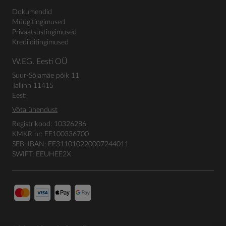
Dokumendid
Müügitingimused
Privaatsustingimused
Krediiditingimused
W.EG. Eesti OÜ
Suur-Sõjamäe põik 11
Tallinn 11415
Eesti
Võta ühendust
Registrikood: 10326286
KMKR nr: EE100336700
SEB: IBAN: EE311010220007244011
SWIFT: EEUHEE2X