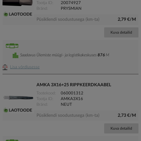
Tootja ID
20074927
Bränd
PRYSMIAN
Püsikliendi soodustusega (km-ta)
2,79 €/M
Kuva detailid
Saadavus Ülemiste müügi- ja logistikakeskuses
876
M
Lisa võrdlusesse
AMKA 3X16+25 RIPPKEERDKAABEL
Tootekood
060001312
Tootja ID
AMKA3X16
Bränd
NEUT
Püsikliendi soodustusega (km-ta)
2,73 €/M
Kuva detailid