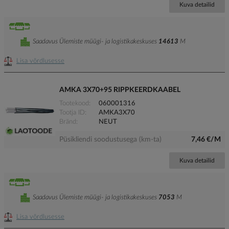
Kuva detailid
Saadavus Ülemiste müügi- ja logistikakeskuses
14613
M
Lisa võrdlusesse
AMKA 3X70+95 RIPPKEERDKAABEL
Tootekood
060001316
Tootja ID
AMKA3X70
Bränd
NEUT
Püsikliendi soodustusega (km-ta)
7,46 €/M
Kuva detailid
Saadavus Ülemiste müügi- ja logistikakeskuses
7053
M
Lisa võrdlusesse