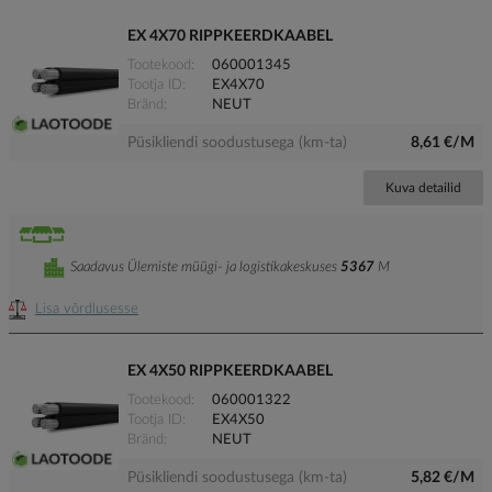
EX 4X70 RIPPKEERDKAABEL
Tootekood
060001345
Tootja ID
EX4X70
Bränd
NEUT
Püsikliendi soodustusega (km-ta)
8,61 €/M
Kuva detailid
Saadavus Ülemiste müügi- ja logistikakeskuses
5367
M
Lisa võrdlusesse
EX 4X50 RIPPKEERDKAABEL
Tootekood
060001322
Tootja ID
EX4X50
Bränd
NEUT
Püsikliendi soodustusega (km-ta)
5,82 €/M