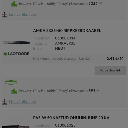
Saadavus Ülemiste müügi- ja logistikakeskuses
1332
M
Lisa võrdlusesse
AMKA 3X35+50 RIPPKEERDKAABEL
Tootekood
060001314
Tootja ID
AMKA3X35
Bränd
NEUT
Püsikliendi soodustusega (km-ta)
5,41 €/M
Kuva detailid
Saadavus Ülemiste müügi- ja logistikakeskuses
891
M
Lisa võrdlusesse
PAS-W 50 KAETUD ÕHULIINIJUHE 20 KV
Tootekood
010001025