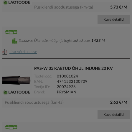
Püsikliendi soodustusega (km-ta)
5,73 €/M
Kuva detailid
Saadavus Ülemiste müügi- ja logistikakeskuses
1423
M
Lisa võrdlusesse
PAS-W 35 KAETUD ÕHULIINIJUHE 20 KV
Tootekood
010001024
EAN
4741532130709
Tootja ID
20074926
Bränd
PRYSMIAN
Püsikliendi soodustusega (km-ta)
2,63 €/M
Kuva detailid