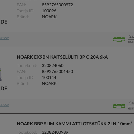
EAN
8592765000972
Tootja ID
100096
Bränd
NOARK
Sa
usesse
esi
NOARK EX9BN KAITSELÜLITI 3P C 20A 6kA
Tootekood
320824060
EAN
8592765001450
Tootja ID
100144
Bränd
NOARK
Sa
usesse
esi
NOARK BBP SLIM KAMMLATTI OTSATÜKK 2LN 10mm²
Tootekood
32082400989