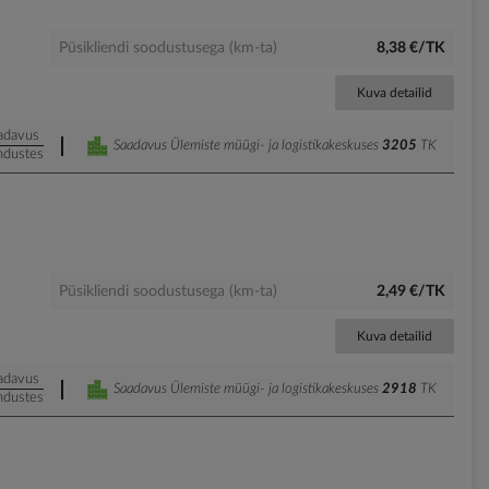
Püsikliendi soodustusega (km-ta)
8,38 €/TK
Kuva detailid
adavus
Saadavus Ülemiste müügi- ja logistikakeskuses
3205
TK
ndustes
Püsikliendi soodustusega (km-ta)
2,49 €/TK
Kuva detailid
adavus
Saadavus Ülemiste müügi- ja logistikakeskuses
2918
TK
ndustes