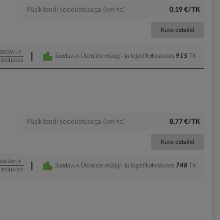
Püsikliendi soodustusega (km-ta)
0,19 €/TK
Kuva detailid
aadavus
Saadavus Ülemiste müügi- ja logistikakeskuses
915
TK
industes
Püsikliendi soodustusega (km-ta)
8,77 €/TK
Kuva detailid
aadavus
Saadavus Ülemiste müügi- ja logistikakeskuses
748
TK
industes