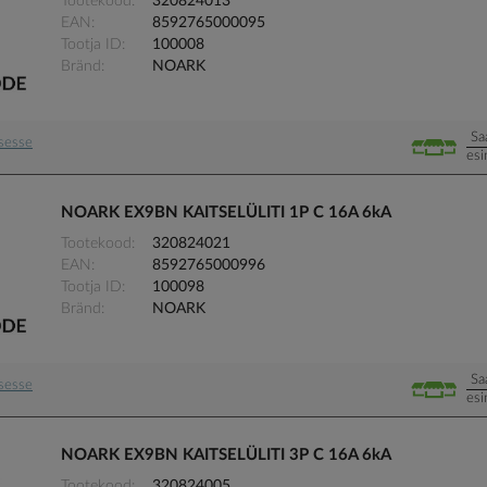
Tootekood
320824013
EAN
8592765000095
Tootja ID
100008
Bränd
NOARK
Sa
usesse
esi
NOARK EX9BN KAITSELÜLITI 1P C 16A 6kA
Tootekood
320824021
EAN
8592765000996
Tootja ID
100098
Bränd
NOARK
Sa
usesse
esi
NOARK EX9BN KAITSELÜLITI 3P C 16A 6kA
Tootekood
320824005