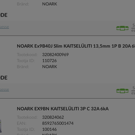
Bränd
NOARK
S
usesse
es
NOARK Ex9B40J Slim KAITSELÜLITI 13,5mm 1P B 20A 6
Tootekood
32082400969
Tootja ID
110726
Bränd
NOARK
S
usesse
es
NOARK EX9BN KAITSELÜLITI 3P C 32A 6kA
Tootekood
320824062
EAN
8592765001474
Tootja ID
100146