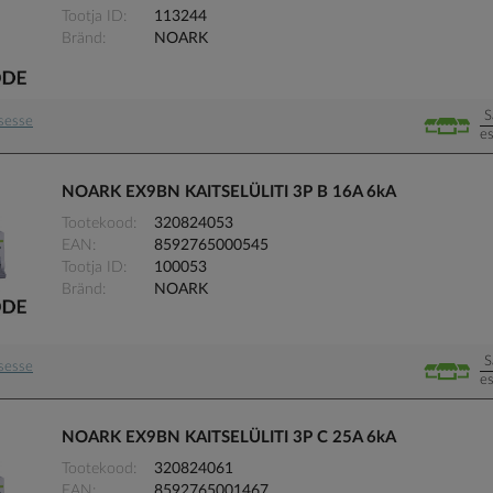
Tootja ID
113244
Bränd
NOARK
S
usesse
es
NOARK EX9BN KAITSELÜLITI 3P B 16A 6kA
Tootekood
320824053
EAN
8592765000545
Tootja ID
100053
Bränd
NOARK
S
usesse
es
NOARK EX9BN KAITSELÜLITI 3P C 25A 6kA
Tootekood
320824061
EAN
8592765001467