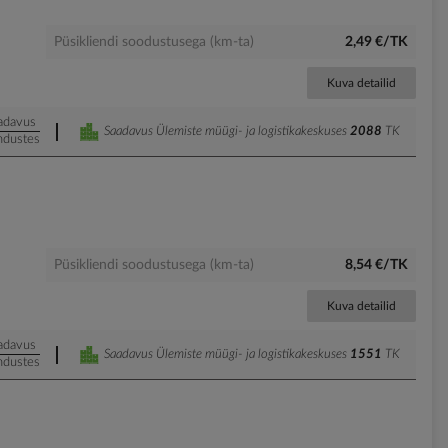
Püsikliendi soodustusega (km-ta)
2,49 €/TK
Kuva detailid
adavus
Saadavus Ülemiste müügi- ja logistikakeskuses
2088
TK
ndustes
Püsikliendi soodustusega (km-ta)
8,54 €/TK
Kuva detailid
adavus
Saadavus Ülemiste müügi- ja logistikakeskuses
1551
TK
ndustes