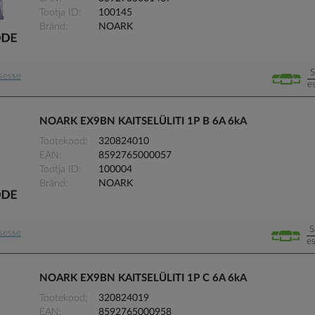
Tootja ID
100145
Bränd
NOARK
S
usesse
e
NOARK EX9BN KAITSELÜLITI 1P B 6A 6kA
Tootekood
320824010
EAN
8592765000057
Tootja ID
100004
Bränd
NOARK
S
usesse
es
NOARK EX9BN KAITSELÜLITI 1P C 6A 6kA
Tootekood
320824019
EAN
8592765000958