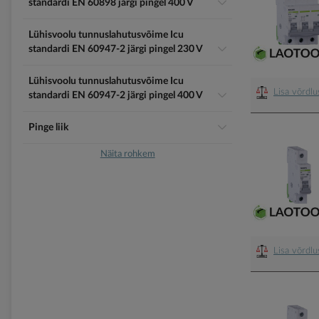
standardi EN 60898 järgi pingel 400 V
Lühisvoolu tunnuslahutusvõime Icu
standardi EN 60947-2 järgi pingel 230 V
Lühisvoolu tunnuslahutusvõime Icu
Lisa võrdl
standardi EN 60947-2 järgi pingel 400 V
Pinge liik
Näita rohkem
Lisa võrdl