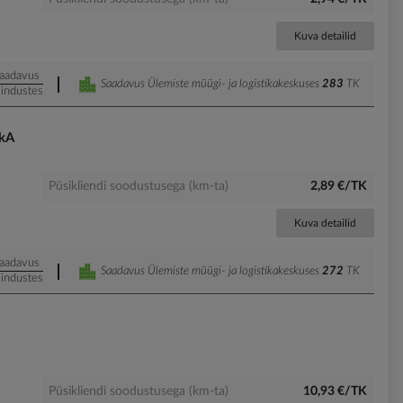
Kuva detailid
aadavus
Saadavus Ülemiste müügi- ja logistikakeskuses
283
TK
industes
kA
Püsikliendi soodustusega (km-ta)
2,89 €/TK
Kuva detailid
aadavus
Saadavus Ülemiste müügi- ja logistikakeskuses
272
TK
industes
Püsikliendi soodustusega (km-ta)
10,93 €/TK