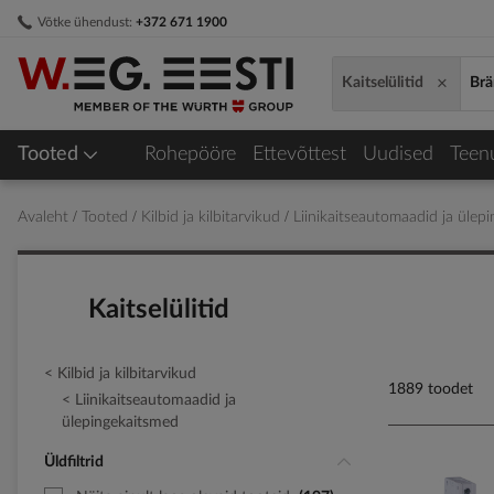
Skip
Võtke ühendust:
+372 671 1900
to
Content
×
Kaitselülitid
Brä
Tooted
Rohepööre
Ettevõttest
Uudised
Teen
Avaleht
Tooted
Kilbid ja kilbitarvikud
Liinikaitseautomaadid ja üle
Kaitselülitid
Kilbid ja kilbitarvikud
1889 toodet
Liinikaitseautomaadid ja
ülepingekaitsmed
Üldfiltrid