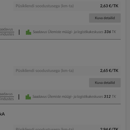
Püsikliendi soodustusega (km-ta)
2,63 €/TK
Kuva detailid
aadavus
Saadavus Ülemiste müügi- ja logistikakeskuses
336
TK
sindustes
Püsikliendi soodustusega (km-ta)
2,65 €/TK
Kuva detailid
aadavus
Saadavus Ülemiste müügi- ja logistikakeskuses
312
TK
industes
kA
Püsikliendi soodustusega (km-ta)
2,94 €/TK