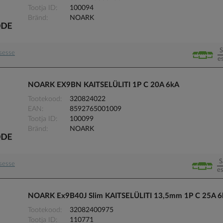
Tootja ID
100094
Bränd
NOARK
S
usesse
e
NOARK EX9BN KAITSELÜLITI 1P C 20A 6kA
Tootekood
320824022
EAN
8592765001009
Tootja ID
100099
Bränd
NOARK
S
usesse
es
NOARK Ex9B40J Slim KAITSELÜLITI 13,5mm 1P C 25A 6
Tootekood
32082400975
Tootja ID
110771