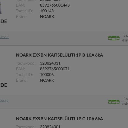
EAN
8592765001443
Tootja ID
100143
Bränd
NOARK
Sa
usesse
esi
NOARK EX9BN KAITSELÜLITI 1P B 10A 6kA
Tootekood
320824011
EAN
8592765000071
Tootja ID
100006
Bränd
NOARK
Sa
usesse
esi
NOARK EX9BN KAITSELÜLITI 1P C 10A 6kA
Tootekood
320824001