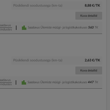
Püsikliendi soodustusega (km-ta)
8,88 €/TK
Kuva detailid
aadavus
Saadavus Ülemiste müügi- ja logistikakeskuses
563
TK
sindustes
Püsikliendi soodustusega (km-ta)
2,63 €/TK
Kuva detailid
aadavus
Saadavus Ülemiste müügi- ja logistikakeskuses
447
TK
industes