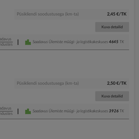
Püsikliendi soodustusega (km-ta)
2,45 €/TK
Kuva detailid
adavus
Saadavus Ülemiste müügi- ja logistikakeskuses
4645
TK
ndustes
Püsikliendi soodustusega (km-ta)
2,50 €/TK
Kuva detailid
adavus
Saadavus Ülemiste müügi- ja logistikakeskuses
3926
TK
ndustes