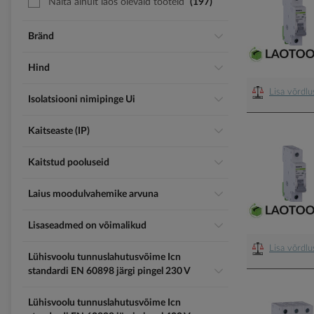
Näita ainult laos olevaid tooteid
197
Bränd
Hind
Lisa võrdl
Isolatsiooni nimipinge Ui
Kaitseaste (IP)
Kaitstud pooluseid
Laius moodulvahemike arvuna
Lisaseadmed on võimalikud
Lisa võrdl
Lühisvoolu tunnuslahutusvõime Icn
standardi EN 60898 järgi pingel 230 V
Lühisvoolu tunnuslahutusvõime Icn