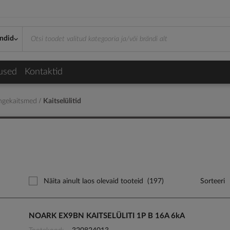
ndid
used
Kontaktid
pingekaitsmed
Kaitselülitid
Näita ainult laos olevaid tooteid
(197)
Sorteeri
NOARK EX9BN KAITSELÜLITI 1P B 16A 6kA