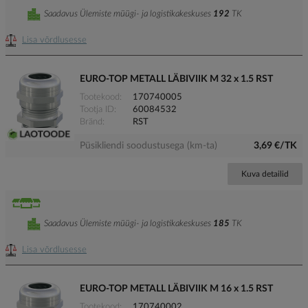
Saadavus Ülemiste müügi- ja logistikakeskuses
192
TK
Lisa võrdlusesse
EURO-TOP METALL LÄBIVIIK M 32 x 1.5 RST
Tootekood
170740005
Tootja ID
60084532
Bränd
RST
Püsikliendi soodustusega (km-ta)
3,69 €/TK
Kuva detailid
Saadavus Ülemiste müügi- ja logistikakeskuses
185
TK
Lisa võrdlusesse
EURO-TOP METALL LÄBIVIIK M 16 x 1.5 RST
Tootekood
170740002