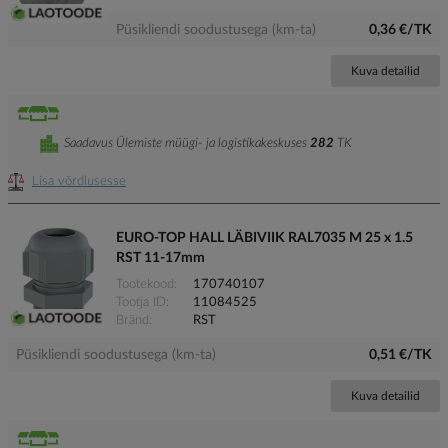
Püsikliendi soodustusega (km-ta)
0,36 €/TK
Kuva detailid
Saadavus Ülemiste müügi- ja logistikakeskuses
282
TK
Lisa võrdlusesse
EURO-TOP HALL LÄBIVIIK RAL7035 M 25 x 1.5
RST 11-17mm
Tootekood
170740107
Tootja ID
11084525
Bränd
RST
Püsikliendi soodustusega (km-ta)
0,51 €/TK
Kuva detailid