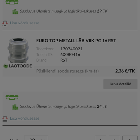
Saadavus Ülemiste müügi- ja logistikakeskuses
29
TK
Lisa võrdlusesse
EURO-TOP METALL LÄBIVIIK PG 16 RST
Tootekood
170740021
Tootja ID
60080416
Bränd
RST
Püsikliendi soodustusega (km-ta)
2,36 €/TK
Kuva detailid
Saadavus Ülemiste müügi- ja logistikakeskuses
24
TK
Lisa võrdlusesse
Page