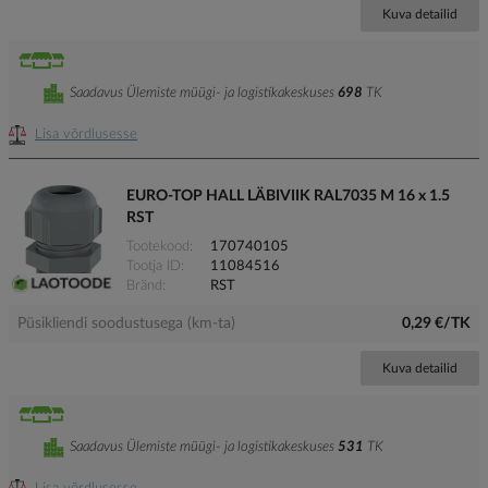
Kuva detailid
Saadavus Ülemiste müügi- ja logistikakeskuses
698
TK
Lisa võrdlusesse
EURO-TOP HALL LÄBIVIIK RAL7035 M 16 x 1.5
RST
Tootekood
170740105
Tootja ID
11084516
Bränd
RST
Püsikliendi soodustusega (km-ta)
0,29 €/TK
Kuva detailid
Saadavus Ülemiste müügi- ja logistikakeskuses
531
TK