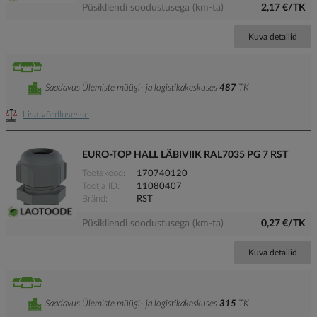
Püsikliendi soodustusega (km-ta)
2,17 €/TK
Kuva detailid
Saadavus Ülemiste müügi- ja logistikakeskuses
487
TK
Lisa võrdlusesse
EURO-TOP HALL LÄBIVIIK RAL7035 PG 7 RST
Tootekood
170740120
Tootja ID
11080407
Bränd
RST
Püsikliendi soodustusega (km-ta)
0,27 €/TK
Kuva detailid
Saadavus Ülemiste müügi- ja logistikakeskuses
315
TK