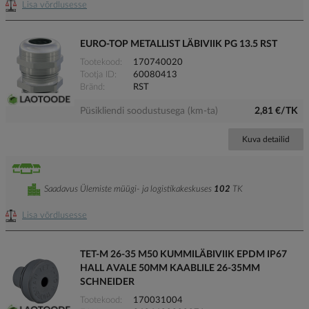
Lisa võrdlusesse
EURO-TOP METALLIST LÄBIVIIK PG 13.5 RST
Tootekood
170740020
Tootja ID
60080413
Bränd
RST
Püsikliendi soodustusega (km-ta)
2,81 €/TK
Kuva detailid
Saadavus Ülemiste müügi- ja logistikakeskuses
102
TK
Lisa võrdlusesse
TET-M 26-35 M50 KUMMILÄBIVIIK EPDM IP67
HALL AVALE 50MM KAABLILE 26-35MM
SCHNEIDER
Tootekood
170031004