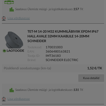
Saadavus Ülemiste müügi- ja logistikakeskuses
157
TK
Lisa võrdlusesse
TET-M 14-20 M32 KUMMILÄBIVIIK EPDM IP67
HALL AVALE 32MM KAABLILE 14-20MM
SCHNEIDER
Tootekood
170031003
EAN
3606480163821
Tootja ID
IMT36183
Bränd
SCHNEIDER ELECTRIC
Püsikliendi soodustusega (km-ta)
1,52 €/TK
Kuva detailid
Saadavus Ülemiste müügi- ja logistikakeskuses
131
TK
Lisa võrdlusesse