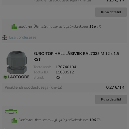
Püsikliendi soodustusega (km-ta)
1,29 €/TK
Kuva detailid
Saadavus Ülemiste müügi- ja logistikakeskuses
116
TK
Lisa võrdlusesse
EURO-TOP HALL LÄBIVIIK RAL7035 M 12 x 1.5
RST
Tootekood
170740104
Tootja ID
11080512
Bränd
RST
Püsikliendi soodustusega (km-ta)
0,27 €/TK
Kuva detailid
Saadavus Ülemiste müügi- ja logistikakeskuses
106
TK