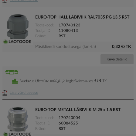
Lisa võrdlusesse
EURO-TOP HALL LÄBIVIIK RAL7035 PG 13.5 RST
Tootekood
170740123
Tootja ID
11080413
Bränd
RST
Püsikliendi soodustusega (km-ta)
0,32 €/TK
Kuva detailid
Saadavus Ülemiste müügi- ja logistikakeskuses
515
TK
Lisa võrdlusesse
EURO-TOP METALL LÄBIVIIK M 25 x 1.5 RST
Tootekood
170740004
Tootja ID
60084525
Bränd
RST