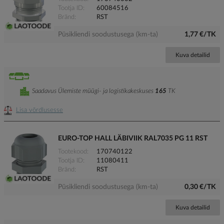
Tootja ID
60084516
Bränd
RST
Püsikliendi soodustusega (km-ta)
1,77 €/TK
Kuva detailid
Saadavus Ülemiste müügi- ja logistikakeskuses
165
TK
Lisa võrdlusesse
EURO-TOP HALL LÄBIVIIK RAL7035 PG 11 RST
Tootekood
170740122
Tootja ID
11080411
Bränd
RST
Püsikliendi soodustusega (km-ta)
0,30 €/TK
Kuva detailid