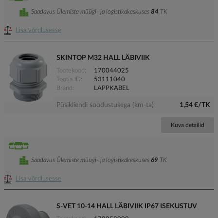
Saadavus Ülemiste müügi- ja logistikakeskuses
84
TK
Lisa võrdlusesse
SKINTOP M32 HALL LÄBIVIIK
Tootekood
170044025
Tootja ID
53111040
Bränd
LAPPKABEL
Püsikliendi soodustusega (km-ta)
1,54 €/TK
Kuva detailid
Saadavus Ülemiste müügi- ja logistikakeskuses
69
TK
Lisa võrdlusesse
S-VET 10-14 HALL LÄBIVIIK IP67 ISEKUSTUV