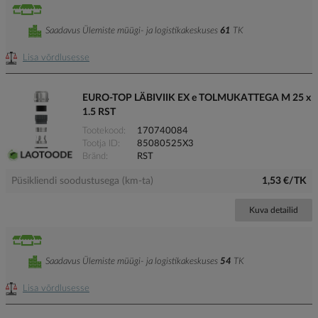
Saadavus Ülemiste müügi- ja logistikakeskuses
61
TK
Lisa võrdlusesse
EURO-TOP LÄBIVIIK EX e TOLMUKATTEGA M 25 x
1.5 RST
Tootekood
170740084
Tootja ID
85080525X3
Bränd
RST
Püsikliendi soodustusega (km-ta)
1,53 €/TK
Kuva detailid
Saadavus Ülemiste müügi- ja logistikakeskuses
54
TK
Lisa võrdlusesse