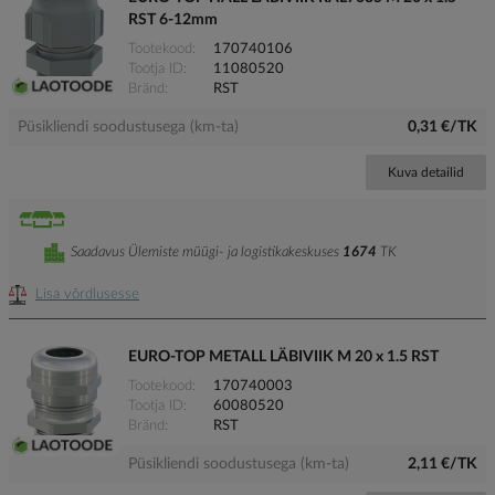
RST 6-12mm
Tootekood
170740106
Tootja ID
11080520
Bränd
RST
Püsikliendi soodustusega (km-ta)
0,31 €/TK
Kuva detailid
Saadavus Ülemiste müügi- ja logistikakeskuses
1674
TK
Lisa võrdlusesse
EURO-TOP METALL LÄBIVIIK M 20 x 1.5 RST
Tootekood
170740003
Tootja ID
60080520
Bränd
RST
Püsikliendi soodustusega (km-ta)
2,11 €/TK