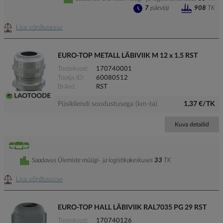
7
päev(a)
908
TK
Lisa võrdlusesse
EURO-TOP METALL LÄBIVIIK M 12 x 1.5 RST
Tootekood
170740001
Tootja ID
60080512
Bränd
RST
Püsikliendi soodustusega (km-ta)
1,37 €/TK
Kuva detailid
Saadavus Ülemiste müügi- ja logistikakeskuses
33
TK
Lisa võrdlusesse
EURO-TOP HALL LÄBIVIIK RAL7035 PG 29 RST
Tootekood
170740126