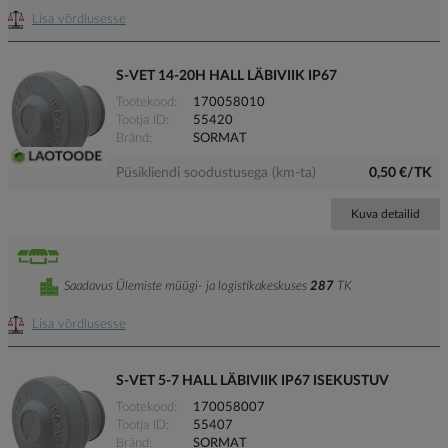
Lisa võrdlusesse
S-VET 14-20H HALL LÄBIVIIK IP67
Tootekood
170058010
Tootja ID
55420
Bränd
SORMAT
Püsikliendi soodustusega (km-ta)
0,50 €/TK
Kuva detailid
Saadavus Ülemiste müügi- ja logistikakeskuses
287
TK
Lisa võrdlusesse
S-VET 5-7 HALL LÄBIVIIK IP67 ISEKUSTUV
Tootekood
170058007
Tootja ID
55407
Bränd
SORMAT