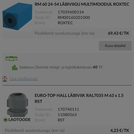
RM 60 24-54 LÄBIVIIGU MULTIMOODUL ROXTEC
Tootekood
17039600154
Tootja ID
RM00160201000
Bränd
ROXTEC
Püsikliendi soodustusega (km-ta)
69,43 €/TK
Kuva detailid
Saadavus Ülemiste müügi- ja logistikakeskuses
40
TK
Lisa võrdlusesse
EURO-TOP HALL LÄBIVIIK RAL7035 M 63 x 1.5
RST
Tootekood
170740111
Tootja ID
11080563
Bränd
RST
Püsikliendi soodustusega (km-ta)
4,23 €/TK