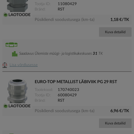
Tootja ID
11080429
Bränd
RST
Püsikliendi soodustusega (km-ta)
1,18 €/TK
Kuva detailid
Saadavus Ülemiste müügi- ja logistikakeskuses
31
TK
Lisa võrdlusesse
EURO-TOP METALLIST LÄBIVIIK PG 29 RST
Tootekood
170740023
Tootja ID
60080429
Bränd
RST
Püsikliendi soodustusega (km-ta)
6,96 €/TK
Kuva detailid