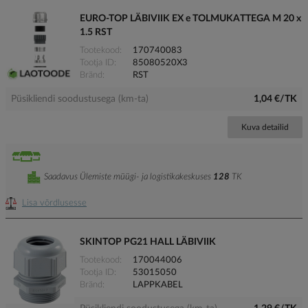
EURO-TOP LÄBIVIIK EX e TOLMUKATTEGA M 20 x
1.5 RST
Tootekood
170740083
Tootja ID
85080520X3
Bränd
RST
Püsikliendi soodustusega (km-ta)
1,04 €/TK
Kuva detailid
Saadavus Ülemiste müügi- ja logistikakeskuses
128
TK
Lisa võrdlusesse
SKINTOP PG21 HALL LÄBIVIIK
Tootekood
170044006
Tootja ID
53015050
Bränd
LAPPKABEL