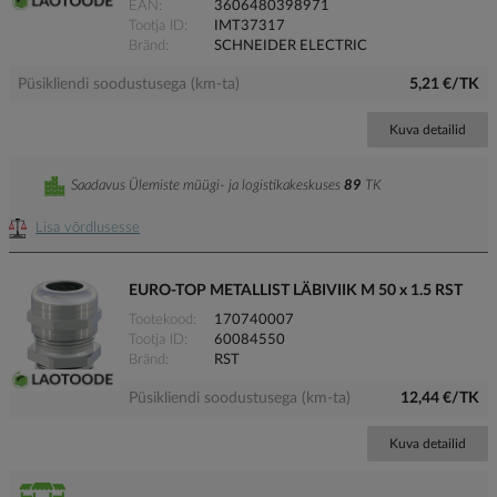
EAN
3606480398971
Tootja ID
IMT37317
Bränd
SCHNEIDER ELECTRIC
Püsikliendi soodustusega (km-ta)
5,21 €/TK
Kuva detailid
Saadavus Ülemiste müügi- ja logistikakeskuses
89
TK
Lisa võrdlusesse
EURO-TOP METALLIST LÄBIVIIK M 50 x 1.5 RST
Tootekood
170740007
Tootja ID
60084550
Bränd
RST
Püsikliendi soodustusega (km-ta)
12,44 €/TK
Kuva detailid