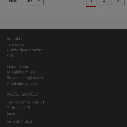
You're currently reading
Page
Page
Järg
Näita
1
2
Kontaktid
Tule tööle
Uudiskirjaga liitumine
KKK
Dokumendid
Müügitingimused
Privaatsustingimused
Krediiditingimused
W.EG. Eesti OÜ
Suur-Sõjamäe põik 11
Tallinn 11415
Eesti
Võta ühendust