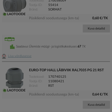
Tootekood
170058009
Tootja ID
55414
Bränd
SORMAT
Püsikliendi soodustusega (km-ta)
0,60 €/TK
Kuva detailid
Saadavus Ülemiste müügi- ja logistikakeskuses
67
TK
Lisa võrdlusesse
EURO-TOP HALL LÄBIVIIK RAL7035 PG 21 RST
Tootekood
170740125
Tootja ID
11080421
Bränd
RST
Püsikliendi soodustusega (km-ta)
0,64 €/TK
Kuva detailid