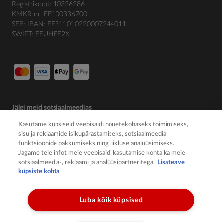
Registrikood: 10326286
KMKR nr: EE100336700
SEB: IBAN: EE311010220007244011
SWIFT: EEUHEE2X
Jälgi meid sotsiaalmeedias
Kasutame küpsiseid veebisaidi nõuetekohaseks toimimiseks,
sisu ja reklaamide isikupärastamiseks, sotsiaalmeedia
funktsioonide pakkumiseks ning liikluse analüüsimiseks.
Jagame teie infot meie veebisaidi kasutamise kohta ka meie
sotsiaalmeedia-, reklaami ja analüüsipartneritega.
Lisateave
küpsiste kohta
Luba kõik küpsised
© 2026 Member of the Würth Group