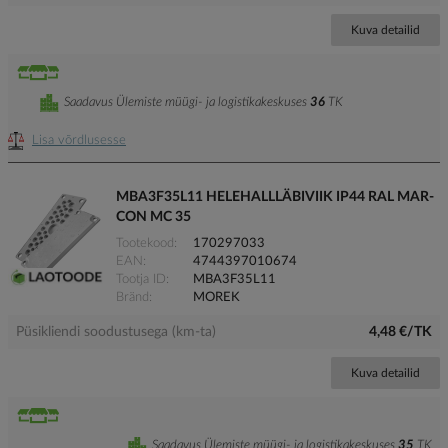
Kuva detailid
Saadavus Ülemiste müügi- ja logistikakeskuses
36
TK
Lisa võrdlusesse
MBA3F35L11 HELEHALLLÄBIVIIK IP44 RAL MAR-
CON MC 35
Tootekood
170297033
EAN
4744397010674
Tootja ID
MBA3F35L11
Bränd
MOREK
Püsikliendi soodustusega (km-ta)
4,48 €/TK
Kuva detailid
Saadavus Ülemiste müügi- ja logistikakeskuses
35
TK