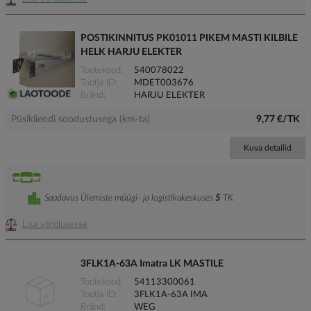
POSTIKINNITUS PK01011 PIKEM MASTI KILBILE
HELK HARJU ELEKTER
Tootekood
540078022
Tootja ID
MDET003676
Bränd
HARJU ELEKTER
Püsikliendi soodustusega (km-ta)
9,77 €/TK
Kuva detailid
Saadavus Ülemiste müügi- ja logistikakeskuses
5
TK
Lisa võrdlusesse
3FLK1A-63A Imatra LK MASTILE
Tootekood
54113300061
Tootja ID
3FLK1A-63A IMA
Bränd
WEG