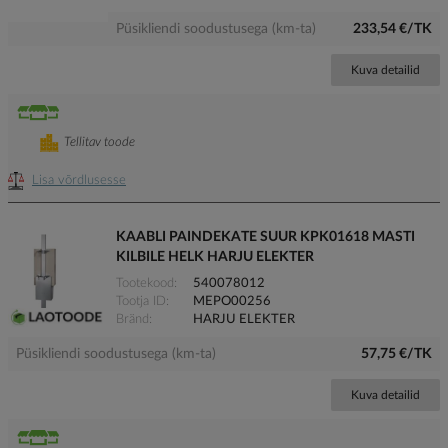
Püsikliendi soodustusega (km-ta)
233,54 €/TK
Kuva detailid
Tellitav toode
Lisa võrdlusesse
KAABLI PAINDEKATE SUUR KPK01618 MASTI
KILBILE HELK HARJU ELEKTER
Tootekood
540078012
Tootja ID
MEPO00256
Bränd
HARJU ELEKTER
Püsikliendi soodustusega (km-ta)
57,75 €/TK
Kuva detailid