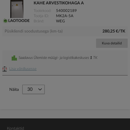
KAHE ARVESTIKOHAGA A
Tootekood
540002189
Tootja ID
MK2A-5A
Bränd
WEG
Püsikliendi soodustusega (km-ta)
280,25 €/TK
Kuva detailid
Saadavus Ülemiste müügi- ja logistikakeskuses
1
TK
Lisa võrdlusesse
Näita
Kontaktid