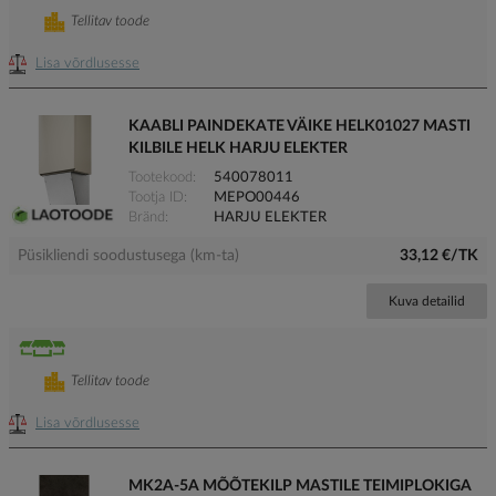
Tellitav toode
Lisa võrdlusesse
KAABLI PAINDEKATE VÄIKE HELK01027 MASTI
KILBILE HELK HARJU ELEKTER
Tootekood
540078011
Tootja ID
MEPO00446
Bränd
HARJU ELEKTER
Püsikliendi soodustusega (km-ta)
33,12 €/TK
Kuva detailid
Tellitav toode
Lisa võrdlusesse
MK2A-5A MÕÕTEKILP MASTILE TEIMIPLOKIGA