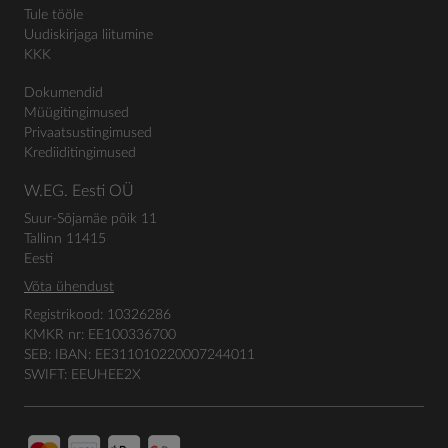
Tule tööle
Uudiskirjaga liitumine
KKK
Dokumendid
Müügitingimused
Privaatsustingimused
Krediiditingimused
W.EG. Eesti OÜ
Suur-Sõjamäe põik 11
Tallinn 11415
Eesti
Võta ühendust
Registrikood: 10326286
KMKR nr: EE100336700
SEB: IBAN: EE311010220007244011
SWIFT: EEUHEE2X