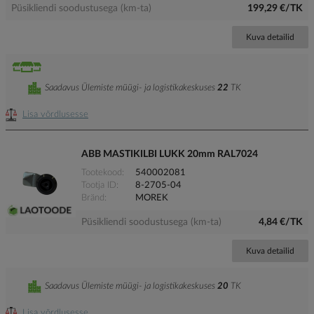
Püsikliendi soodustusega (km-ta)
199,29 €/TK
Kuva detailid
Saadavus Ülemiste müügi- ja logistikakeskuses
22
TK
Lisa võrdlusesse
ABB MASTIKILBI LUKK 20mm RAL7024
Tootekood
540002081
Tootja ID
8-2705-04
Bränd
MOREK
Püsikliendi soodustusega (km-ta)
4,84 €/TK
Kuva detailid
Saadavus Ülemiste müügi- ja logistikakeskuses
20
TK
Lisa võrdlusesse