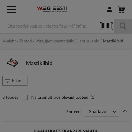
Logi sisse / R
Avaleht
Tooted
Võrgujaotusmaterjalid
Jaotuskapid
Mastikilbid
Mastikilbid
Filter
8 toodet
Näita ainult laos olevaid tooteid
(5)
Sorteeri
KAABLI KAITSEKARP+RENN 4TK.