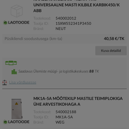
UNIVERSAALNE MASTI KILBILE KARBIK450/K
ABB
Tootekood
540002012
Tootja ID
1SXW552341P3450
Bränd
NEUT
Püsikliendi soodustusega (km-ta)
40,58 €/TK
Kuva detailid
Saadavus Ülemiste müügi- ja logistikakeskuses
88
TK
Lisa võrdlusesse
MK1A-5A MÕÕTEKILP MASTILE TEIMIPLOKIGA
ÜHE ARVESTIKOHAGA A
Tootekood
540002188
Tootja ID
MK1A-5A
Bränd
WEG