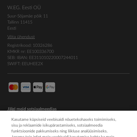
W.EG. Eesti OÜ
Suur-Sõjamäe põik 11
Tallinn 11415
Eesti
Võta ühendust
Registrikood: 10326286
KMKR nr: EE100336700
SEB: IBAN: EE311010220007244011
SWIFT: EEUHEE2X
Jälgi meid sotsiaalmeedias
Kasutame küpsiseid veebisaidi nõuetekohaseks toimimiseks,
sisu ja reklaamide isikupärastamiseks, sotsiaalmeedia
funktsioonide pakkumiseks ning liikluse analüüsimiseks.