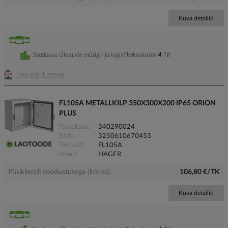
Kuva detailid
Saadavus Ülemiste müügi- ja logistikakeskuses
4
TK
Lisa võrdlusesse
FL105A METALLKILP 350X300X200 IP65 ORION
PLUS
Tootekood
340290024
EAN
3250610670453
Tootja ID
FL105A
Bränd
HAGER
Püsikliendi soodustusega (km-ta)
106,80 €/TK
Kuva detailid