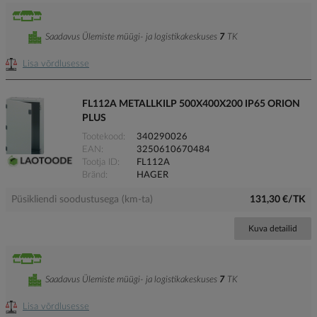
Saadavus Ülemiste müügi- ja logistikakeskuses
7
TK
Lisa võrdlusesse
FL112A METALLKILP 500X400X200 IP65 ORION
PLUS
Tootekood
340290026
EAN
3250610670484
Tootja ID
FL112A
Bränd
HAGER
Püsikliendi soodustusega (km-ta)
131,30 €/TK
Kuva detailid
Saadavus Ülemiste müügi- ja logistikakeskuses
7
TK
Lisa võrdlusesse