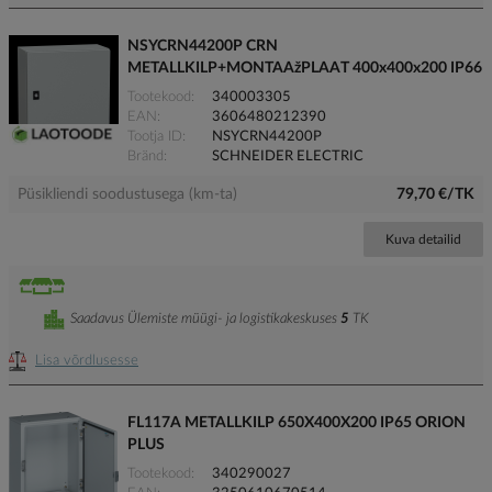
NSYCRN44200P CRN
METALLKILP+MONTAAžPLAAT 400x400x200 IP66
Tootekood
340003305
EAN
3606480212390
Tootja ID
NSYCRN44200P
Bränd
SCHNEIDER ELECTRIC
Püsikliendi soodustusega (km-ta)
79,70 €/TK
Kuva detailid
Saadavus Ülemiste müügi- ja logistikakeskuses
5
TK
Lisa võrdlusesse
FL117A METALLKILP 650X400X200 IP65 ORION
PLUS
Tootekood
340290027