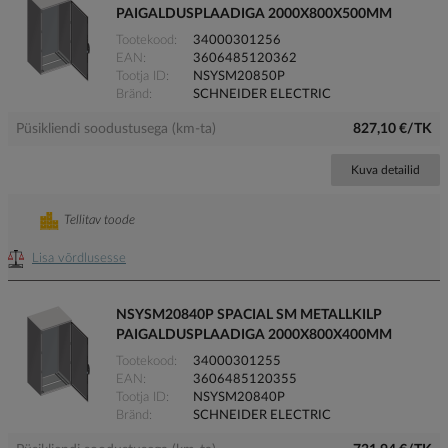
PAIGALDUSPLAADIGA 2000X800X500MM
Tootekood
34000301256
EAN
3606485120362
Tootja ID
NSYSM20850P
Bränd
SCHNEIDER ELECTRIC
Püsikliendi soodustusega (km-ta)
827,10 €/TK
Kuva detailid
Tellitav toode
Lisa võrdlusesse
NSYSM20840P SPACIAL SM METALLKILP
PAIGALDUSPLAADIGA 2000X800X400MM
Tootekood
34000301255
EAN
3606485120355
Tootja ID
NSYSM20840P
Bränd
SCHNEIDER ELECTRIC