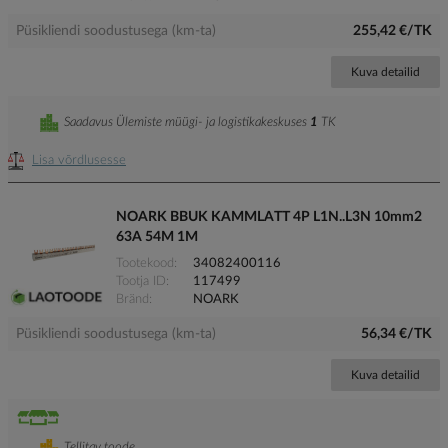
Püsikliendi soodustusega (km-ta)
255,42 €/TK
Kuva detailid
Saadavus Ülemiste müügi- ja logistikakeskuses
1
TK
Lisa võrdlusesse
NOARK BBUK KAMMLATT 4P L1N..L3N 10mm2
63A 54M 1M
Tootekood
34082400116
Tootja ID
117499
Bränd
NOARK
Püsikliendi soodustusega (km-ta)
56,34 €/TK
Kuva detailid
Tellitav toode