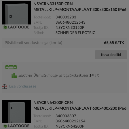
NSYCRN33150P CRN
METALLKILP+MONTAAžPLAAT 300x300x150 IP66
Tootekood
340003283
EAN
3606480212543
Tootja ID
NSYCRN33150P
Bränd
SCHNEIDER ELECTRIC
Püsikliendi soodustusega (km-ta)
65,65 €/TK
Kuva detailid
Saadavus Ülemiste müügi- ja logistikakeskuses
14
TK
Lisa võrdlusesse
NSYCRN64200P CRN
METALLKILP+MONTAAžPLAAT 600x400x200 IP66
Tootekood
340003307
EAN
3606480212154
Tootja ID
NSYCRN64200P