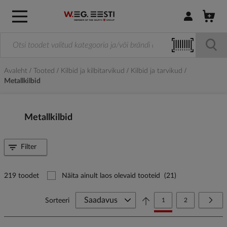
Logi sisse / R
Avaleht
Tooted
Kilbid ja kilbitarvikud
Kilbid ja tarvikud
Metallkilbid
Metallkilbid
Filter
219 toodet
Näita ainult laos olevaid tooteid
(21)
Page
You're currently reading
Page
Page
Järg
Sorteeri
1
2