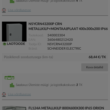
Saadavus Ülemiste müügi- ja logistikakeskuses
4
TK
Lisa võrdlusesse
NSYCRN43200P CRN
METALLKILP+MONTAAžPLAAT 400x300x200 IP66
Tootekood
340003304
EAN
3606480212420
Tootja ID
NSYCRN43200P
Bränd
SCHNEIDER ELECTRIC
Püsikliendi soodustusega (km-ta)
68,44 €/TK
Kuva detailid
Saadavus Ülemiste müügi- ja logistikakeskuses
3
TK
Lisa võrdlusesse
FL124A METALLKILP 800X600X300 IP65 ORION