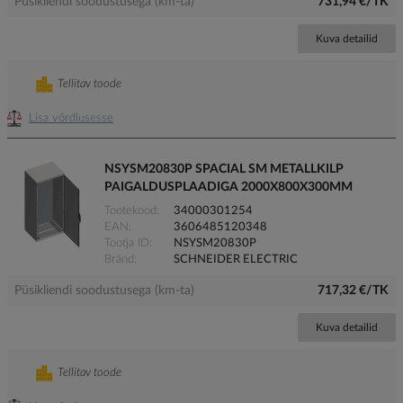
Püsikliendi soodustusega (km-ta)
731,94 €/TK
Kuva detailid
Tellitav toode
Lisa võrdlusesse
NSYSM20830P SPACIAL SM METALLKILP
PAIGALDUSPLAADIGA 2000X800X300MM
Tootekood
34000301254
EAN
3606485120348
Tootja ID
NSYSM20830P
Bränd
SCHNEIDER ELECTRIC
Püsikliendi soodustusega (km-ta)
717,32 €/TK
Kuva detailid
Tellitav toode