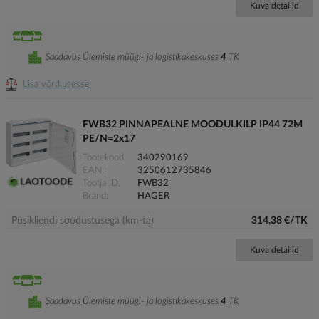
Kuva detailid
Saadavus Ülemiste müügi- ja logistikakeskuses
4
TK
Lisa võrdlusesse
FWB32 PINNAPEALNE MOODULKILP IP44 72M
PE/N=2x17
Tootekood
340290169
EAN
3250612735846
Tootja ID
FWB32
Bränd
HAGER
Püsikliendi soodustusega (km-ta)
314,38 €/TK
Kuva detailid
Saadavus Ülemiste müügi- ja logistikakeskuses
4
TK