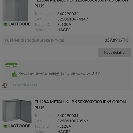
FL130A METALLKILP 1250X800X300 IP65 ORION
PLUS
Tootekood
340290032
EAN
3250610674147
Tootja ID
FL130A
Bränd
HAGER
Püsikliendi soodustusega (km-ta)
357,89 €/TK
Kuva detailid
Saadavus Ülemiste müügi- ja logistikakeskuses
2
TK
Lisa võrdlusesse
FL128A METALLKILP 950X800X300 IP65 ORION
PLUS
Tootekood
340290031
EAN
3250610670569
Tootja ID
FL128A
Bränd
HAGER