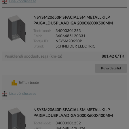
Lisa võrdlusesse
NSYSM20650P SPACIAL SM METALLKILP
PAIGALDUSPLAADIGA 2000X600X500MM
Tootekood
34000301253
EAN
3606485120331
Tootja ID
NSYSM20650P
Bränd
SCHNEIDER ELECTRIC
Püsikliendi soodustusega (km-ta)
881,42 €/TK
Kuva detailid
Tellitav toode
Lisa võrdlusesse
NSYSM20640P SPACIAL SM METALLKILP
PAIGALDUSPLAADIGA 2000X600X400MM
Tootekood
34000301252
EAN
3606485120324