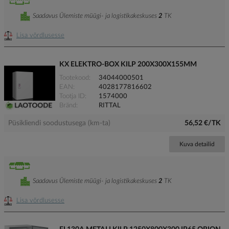
Saadavus Ülemiste müügi- ja logistikakeskuses
2
TK
Lisa võrdlusesse
KX ELEKTRO-BOX KILP 200X300X155MM
Tootekood
34044000501
EAN
4028177816602
Tootja ID
1574000
Bränd
RITTAL
Püsikliendi soodustusega (km-ta)
56,52 €/TK
Kuva detailid
Saadavus Ülemiste müügi- ja logistikakeskuses
2
TK
Lisa võrdlusesse