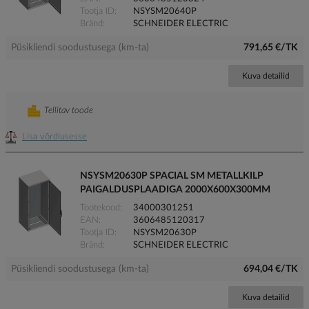
Tootja ID
NSYSM20640P
Bränd
SCHNEIDER ELECTRIC
Püsikliendi soodustusega (km-ta)
791,65 €/TK
Kuva detailid
Tellitav toode
Lisa võrdlusesse
NSYSM20630P SPACIAL SM METALLKILP
PAIGALDUSPLAADIGA 2000X600X300MM
Tootekood
34000301251
EAN
3606485120317
Tootja ID
NSYSM20630P
Bränd
SCHNEIDER ELECTRIC
Püsikliendi soodustusega (km-ta)
694,04 €/TK
Kuva detailid