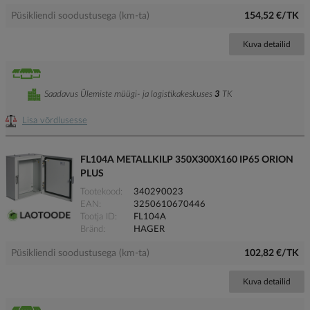
Püsikliendi soodustusega (km-ta)
154,52 €/TK
Kuva detailid
Saadavus Ülemiste müügi- ja logistikakeskuses
3
TK
Lisa võrdlusesse
FL104A METALLKILP 350X300X160 IP65 ORION
PLUS
Tootekood
340290023
EAN
3250610670446
Tootja ID
FL104A
Bränd
HAGER
Püsikliendi soodustusega (km-ta)
102,82 €/TK
Kuva detailid