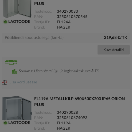
PLUS
Tootekood
340290030
EAN
3250610670545
Tootja ID
FL124A
Bränd
HAGER
Püsikliendi soodustusega (km-ta)
219,68 €/TK
Kuva detailid
Saadavus Ülemiste müügi- ja logistikakeskuses
3
TK
Lisa võrdlusesse
FL119A METALLKILP 650X500X200 IP65 ORION
PLUS
Tootekood
340290028
EAN
3250610674093
Tootja ID
FL119A
Bränd
HAGER