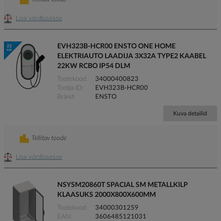
Lisa võrdlusesse
EVH323B-HCR00 ENSTO ONE HOME
ELEKTRIAUTO LAADIJA 3X32A TYPE2 KAABEL
22KW RCBO IP54 DLM
Tootekood
34000400823
Tootja ID
EVH323B-HCR00
Bränd
ENSTO
Kuva detailid
Tellitav toode
Lisa võrdlusesse
NSYSM20860T SPACIAL SM METALLKILP
KLAASUKS 2000X800X600MM
Tootekood
34000301259
EAN
3606485121031