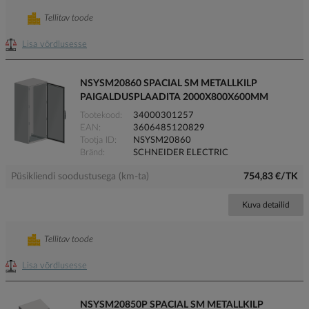
Tellitav toode
Lisa võrdlusesse
NSYSM20860 SPACIAL SM METALLKILP
PAIGALDUSPLAADITA 2000X800X600MM
Tootekood
34000301257
EAN
3606485120829
Tootja ID
NSYSM20860
Bränd
SCHNEIDER ELECTRIC
Püsikliendi soodustusega (km-ta)
754,83 €/TK
Kuva detailid
Tellitav toode
Lisa võrdlusesse
NSYSM20850P SPACIAL SM METALLKILP