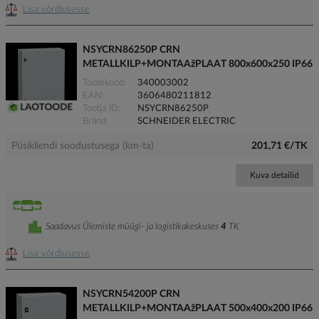
Lisa võrdlusesse
NSYCRN86250P CRN
METALLKILP+MONTAAžPLAAT 800x600x250 IP66
Tootekood
340003002
EAN
3606480211812
Tootja ID
NSYCRN86250P
Bränd
SCHNEIDER ELECTRIC
Püsikliendi soodustusega (km-ta)
201,71 €/TK
Kuva detailid
Saadavus Ülemiste müügi- ja logistikakeskuses
4
TK
Lisa võrdlusesse
NSYCRN54200P CRN
METALLKILP+MONTAAžPLAAT 500x400x200 IP66