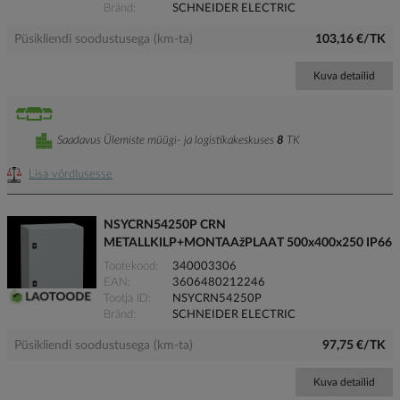
Bränd
SCHNEIDER ELECTRIC
Püsikliendi soodustusega (km-ta)
103,16 €/TK
Kuva detailid
Saadavus Ülemiste müügi- ja logistikakeskuses
8
TK
Lisa võrdlusesse
NSYCRN54250P CRN
METALLKILP+MONTAAžPLAAT 500x400x250 IP66
Tootekood
340003306
EAN
3606480212246
Tootja ID
NSYCRN54250P
Bränd
SCHNEIDER ELECTRIC
Püsikliendi soodustusega (km-ta)
97,75 €/TK
Kuva detailid