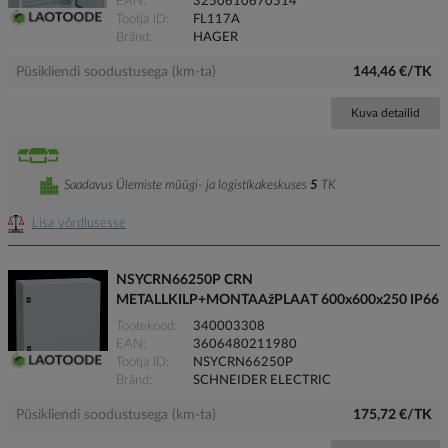
EAN
3250610670514
Tootja ID
FL117A
Bränd
HAGER
Püsikliendi soodustusega (km-ta)
144,46 €/TK
Kuva detailid
Saadavus Ülemiste müügi- ja logistikakeskuses
5
TK
Lisa võrdlusesse
NSYCRN66250P CRN
METALLKILP+MONTAAžPLAAT 600x600x250 IP66
Tootekood
340003308
EAN
3606480211980
Tootja ID
NSYCRN66250P
Bränd
SCHNEIDER ELECTRIC
Püsikliendi soodustusega (km-ta)
175,72 €/TK