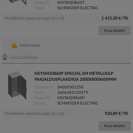
Tootja ID
NSYSM20860T
Bränd
SCHNEIDER ELECTRIC
Püsikliendi soodustusega (km-ta)
1 415,30 €/TK
Kuva detailid
Tellitav toode
Lisa võrdlusesse
NSYSM20860P SPACIAL SM METALLKILP
PAIGALDUSPLAADIGA 2000X800X600MM
Tootekood
34000301258
EAN
3606485120379
Tootja ID
NSYSM20860P
Bränd
SCHNEIDER ELECTRIC
Püsikliendi soodustusega (km-ta)
920,89 €/TK
Kuva detailid