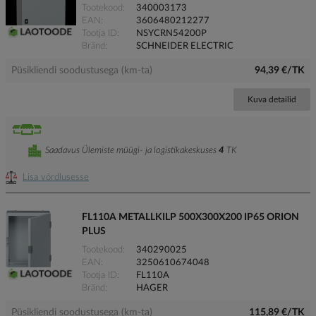
Tootekood
340003173
EAN
3606480212277
Tootja ID
NSYCRN54200P
Bränd
SCHNEIDER ELECTRIC
Püsikliendi soodustusega (km-ta)
94,39 €/TK
Kuva detailid
Saadavus Ülemiste müügi- ja logistikakeskuses
4
TK
Lisa võrdlusesse
FL110A METALLKILP 500X300X200 IP65 ORION
PLUS
Tootekood
340290025
EAN
3250610674048
Tootja ID
FL110A
Bränd
HAGER
Püsikliendi soodustusega (km-ta)
115,89 €/TK