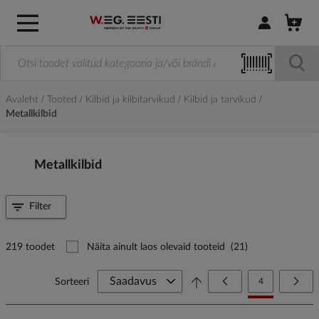
Logi sisse / R
Avaleht
Tooted
Kilbid ja kilbitarvikud
Kilbid ja tarvikud
Metallkilbid
Metallkilbid
Filter
219 toodet
Näita ainult laos olevaid tooteid
(21)
Page
Page
Eelmine
You're currently
Page
Järg
Sorteeri
4