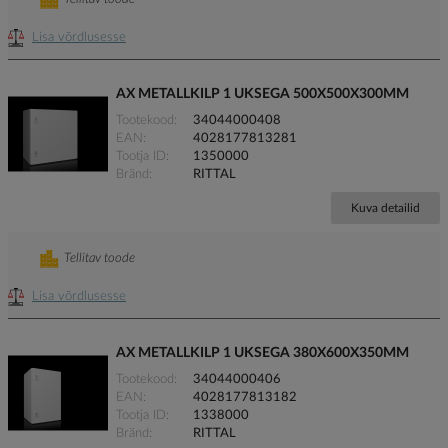
Lisa võrdlusesse
AX METALLKILP 1 UKSEGA 500X500X300MM
Tootekood
34044000408
EAN
4028177813281
Tootja ID
1350000
Bränd
RITTAL
Kuva detailid
Tellitav toode
Lisa võrdlusesse
AX METALLKILP 1 UKSEGA 380X600X350MM
Tootekood
34044000406
EAN
4028177813182
Tootja ID
1338000
Bränd
RITTAL