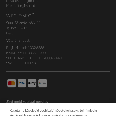
Privaatsustingimused
Krediiditingimused
W.EG. Eesti OÜ
Suur-Sõjamäe põik 11
Tallinn 11415
Eesti
Võta ühendust
Registrikood: 10326286
KMKR nr: EE100336700
SEB: IBAN: EE311010220007244011
SWIFT: EEUHEE2X
Jälgi meid sotsiaalmeedias
Kasutame küpsiseid veebisaidi nõuetekohaseks toimimiseks,
sisu ja reklaamide isikupärastamiseks, sotsiaalmeedia