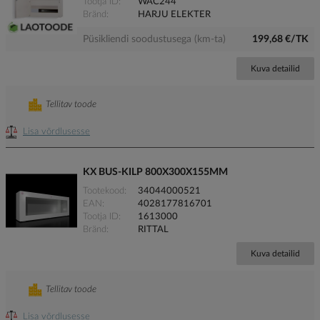
Tootja ID
WAC244
Bränd
HARJU ELEKTER
Püsikliendi soodustusega (km-ta)
199,68 €/TK
Kuva detailid
Tellitav toode
Lisa võrdlusesse
KX BUS-KILP 800X300X155MM
Tootekood
34044000521
EAN
4028177816701
Tootja ID
1613000
Bränd
RITTAL
Kuva detailid
Tellitav toode
Lisa võrdlusesse