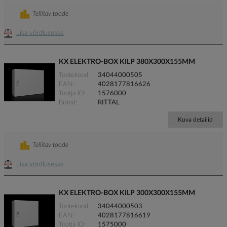
Tellitav toode
Lisa võrdlusesse
KX ELEKTRO-BOX KILP 380X300X155MM
Tootekood
34044000505
EAN
4028177816626
Tootja ID
1576000
Bränd
RITTAL
Kuva detailid
Tellitav toode
Lisa võrdlusesse
KX ELEKTRO-BOX KILP 300X300X155MM
Tootekood
34044000503
EAN
4028177816619
Tootja ID
1575000