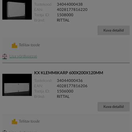
Tootekood
34044000438
EAN
4028177816220
Tootja ID
1508000
Bränd
RITTAL
Kuva detailid
Tellitav toode
Lisa võrdlusesse
KX KLEMMIKARP 600X200X120MM
Tootekood
34044000436
EAN
4028177816206
Tootja ID
1506000
Bränd
RITTAL
Kuva detailid
Tellitav toode