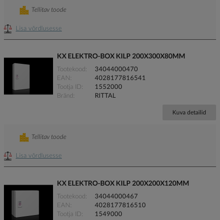
Tellitav toode
Lisa võrdlusesse
KX ELEKTRO-BOX KILP 200X300X80MM
Tootekood
34044000470
EAN
4028177816541
Tootja ID
1552000
Bränd
RITTAL
Kuva detailid
Tellitav toode
Lisa võrdlusesse
KX ELEKTRO-BOX KILP 200X200X120MM
Tootekood
34044000467
EAN
4028177816510
Tootja ID
1549000