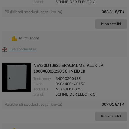
Bränd
SCHNEIDER ELECTRIC
Püsikliendi soodustusega (km-ta)
383,31 €/TK
Kuva detailid
Tellitav toode
Lisa võrdlusesse
NSYS3D10825 SPACIAL METALL KILP
1000X800X250 SCHNEIDER
Tootekood
34000300455
EAN
3606480160158
Tootja ID
NSYS3D10825
Bränd
SCHNEIDER ELECTRIC
Püsikliendi soodustusega (km-ta)
309,01 €/TK
Kuva detailid