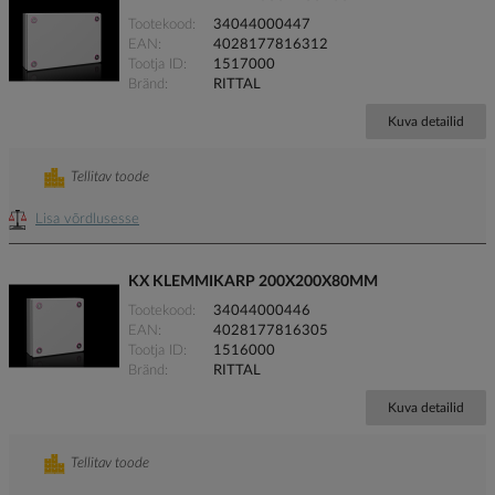
Tootekood
34044000447
EAN
4028177816312
Tootja ID
1517000
Bränd
RITTAL
Kuva detailid
Tellitav toode
Lisa võrdlusesse
KX KLEMMIKARP 200X200X80MM
Tootekood
34044000446
EAN
4028177816305
Tootja ID
1516000
Bränd
RITTAL
Kuva detailid
Tellitav toode