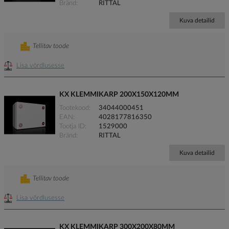
Bränd
RITTAL
Kuva detailid
Tellitav toode
Lisa võrdlusesse
KX KLEMMIKARP 200X150X120MM
Tootekood
34044000451
EAN
4028177816350
Tootja ID
1529000
Bränd
RITTAL
Kuva detailid
Tellitav toode
Lisa võrdlusesse
KX KLEMMIKARP 300X200X80MM