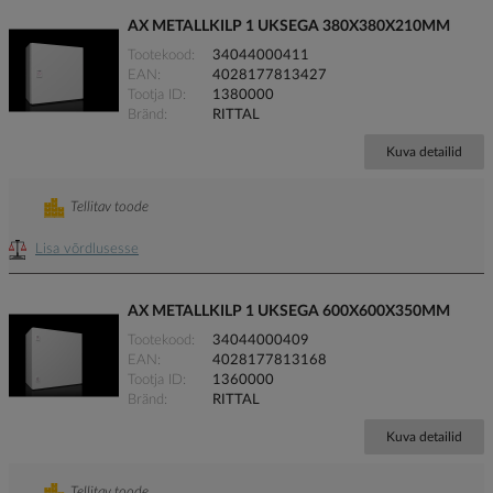
AX METALLKILP 1 UKSEGA 380X380X210MM
Tootekood
34044000411
EAN
4028177813427
Tootja ID
1380000
Bränd
RITTAL
Kuva detailid
Tellitav toode
Lisa võrdlusesse
AX METALLKILP 1 UKSEGA 600X600X350MM
Tootekood
34044000409
EAN
4028177813168
Tootja ID
1360000
Bränd
RITTAL
Kuva detailid
Tellitav toode