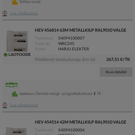
Tellitav toode
Lisa võrdlusesse
HEV 456814 63M METALLKILP RAL9010 VALGE
Tootekood
54094100007
Tootja ID
WAC245
Bränd
HARJU ELEKTER
Püsikliendi soodustusega (km-ta)
267,51 €/TK
Kuva detailid
Saadavus Ülemiste müügi- ja logistikakeskuses
1
TK
Lisa võrdlusesse
HEV 454514 42M METALLKILP RAL9010 VALGE
Tootekood
54094100004