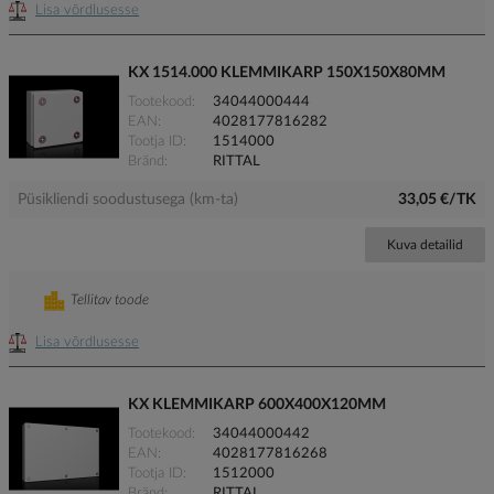
Lisa võrdlusesse
KX 1514.000 KLEMMIKARP 150X150X80MM
Tootekood
34044000444
EAN
4028177816282
Tootja ID
1514000
Bränd
RITTAL
Püsikliendi soodustusega (km-ta)
33,05 €/TK
Kuva detailid
Tellitav toode
Lisa võrdlusesse
KX KLEMMIKARP 600X400X120MM
Tootekood
34044000442
EAN
4028177816268
Tootja ID
1512000
Bränd
RITTAL