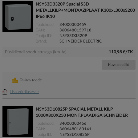
NSYS3D3320P Spacial S3D
METALLKILP+MONTAAZIPLAAT K300xL300xS200
IP66 IK10
Tootekood
34000300459
EAN
3606480159718
Tootja ID
NSYS3D3320P
Bränd
SCHNEIDER ELECTRIC
Püsikliendi soodustusega (km-ta)
110,98 €/TK
Kuva detailid
Tellitav toode
Lisa võrdlusesse
NSYS3D10825P SPACIAL METALL KILP
1000X800X250 MONT.PLAADIGA SCHNEIDER
Tootekood
34000300456
EAN
3606480160141
Tootja ID
NSYS3D10825P