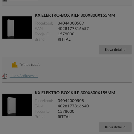
KX ELEKTRO-BOX KILP 300X800X155MM
Tootekood
34044000509
EAN
4028177816657
Tootja ID
1579000
Bränd
RITTAL
Kuva detailid
Tellitav toode
Lisa võrdlusesse
KX ELEKTRO-BOX KILP 300X600X155MM
Tootekood
34044000508
EAN
4028177816640
Tootja ID
1578000
Bränd
RITTAL
Kuva detailid