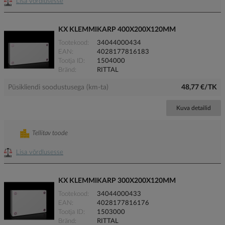
Lisa võrdlusesse
KX KLEMMIKARP 400X200X120MM
Tootekood
34044000434
EAN
4028177816183
Tootja ID
1504000
Bränd
RITTAL
Püsikliendi soodustusega (km-ta)
48,77 €/TK
Kuva detailid
Tellitav toode
Lisa võrdlusesse
KX KLEMMIKARP 300X200X120MM
Tootekood
34044000433
EAN
4028177816176
Tootja ID
1503000
Bränd
RITTAL