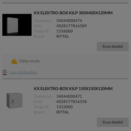
KX ELEKTRO-BOX KILP 300X400X120MM
Tootekood
34044000474
EAN
4028177816589
Tootja ID
1556000
Bränd
RITTAL
Kuva detailid
Tellitav toode
Lisa võrdlusesse
KX ELEKTRO-BOX KILP 150X150X120MM
Tootekood
34044000471
EAN
4028177816558
Tootja ID
1553000
Bränd
RITTAL
Kuva detailid