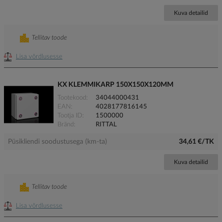
Kuva detailid
Tellitav toode
Lisa võrdlusesse
KX KLEMMIKARP 150X150X120MM
Tootekood
34044000431
EAN
4028177816145
Tootja ID
1500000
Bränd
RITTAL
Püsikliendi soodustusega (km-ta)
34,61 €/TK
Kuva detailid
Tellitav toode
Lisa võrdlusesse