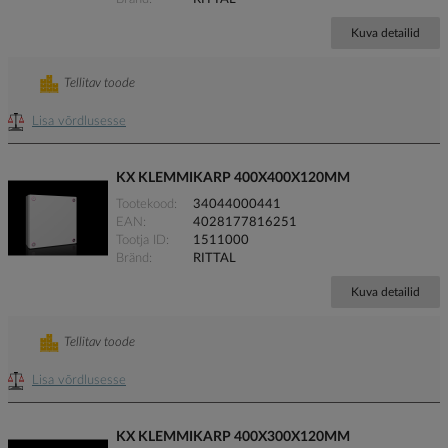
Kuva detailid
Tellitav toode
Lisa võrdlusesse
KX KLEMMIKARP 400X400X120MM
Tootekood
34044000441
EAN
4028177816251
Tootja ID
1511000
Bränd
RITTAL
Kuva detailid
Tellitav toode
Lisa võrdlusesse
KX KLEMMIKARP 400X300X120MM