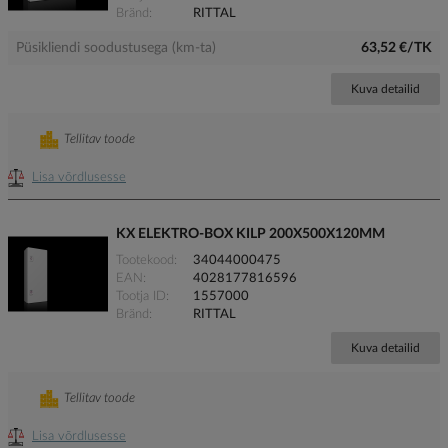
Bränd
RITTAL
Püsikliendi soodustusega (km-ta)
63,52 €/TK
Kuva detailid
Tellitav toode
Lisa võrdlusesse
KX ELEKTRO-BOX KILP 200X500X120MM
Tootekood
34044000475
EAN
4028177816596
Tootja ID
1557000
Bränd
RITTAL
Kuva detailid
Tellitav toode
Lisa võrdlusesse