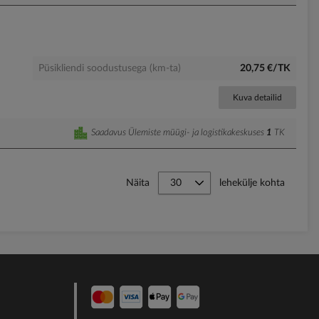
Püsikliendi soodustusega (km-ta)
20,75 €/TK
Kuva detailid
Saadavus Ülemiste müügi- ja logistikakeskuses
1
TK
Näita
lehekülje kohta