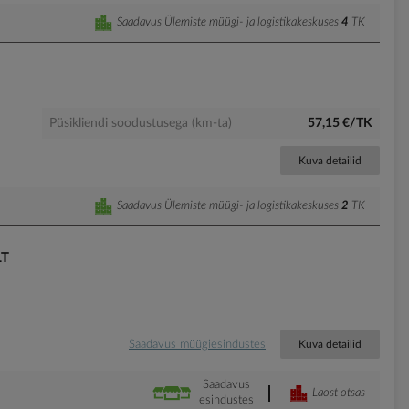
Saadavus Ülemiste müügi- ja logistikakeskuses
4
TK
Püsikliendi soodustusega (km-ta)
57,15 €/TK
Kuva detailid
Saadavus Ülemiste müügi- ja logistikakeskuses
2
TK
LT
Saadavus müügiesindustes
Kuva detailid
Saadavus
Laost otsas
esindustes