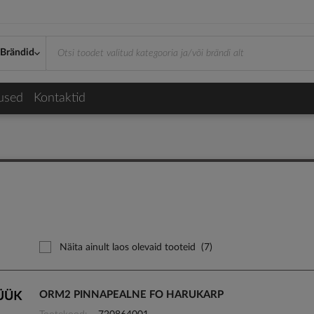
Brändid
used
Kontaktid
Näita ainult laos olevaid tooteid
(7)
ORM2 PINNAPEALNE FO HARUKARP