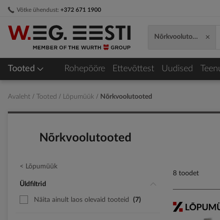
Skip
Võtke ühendust:
+372 671 1900
to
Content
×
Nõrkvoolutooted
Tooted
Rohepööre
Ettevõttest
Uudised
Teen
Avaleht
Tooted
Lõpumüük
Nõrkvoolutooted
Nõrkvoolutooted
Lõpumüük
8 toodet
Üldfiltrid
Näita ainult laos olevaid tooteid
7