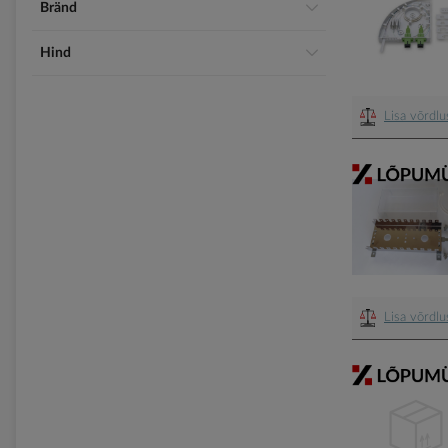
Bränd
Hind
Lisa võrdl
Lisa võrdl