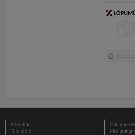
Lisa võrdl
Kontaktid
Dokumendi
Tule tööle
Müügitingi