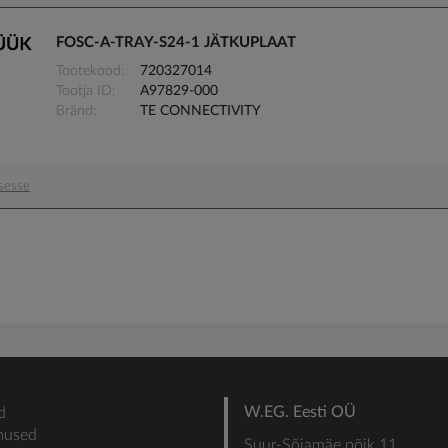
FOSC-A-TRAY-S24-1 JÄTKUPLAAT
Tootekood
720327014
Tootja ID
A97829-000
Bränd
TE CONNECTIVITY
usesse
W.EG. Eesti OÜ
d
mused
Suur-Sõjamäe põik 11