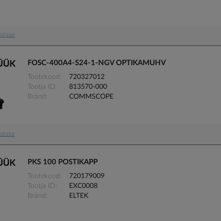
usesse
FOSC-400A4-S24-1-NGV OPTIKAMUHV
Tootekood
720327012
Tootja ID
813570-000
Bränd
COMMSCOPE
usesse
PKS 100 POSTIKAPP
Tootekood
720179009
Tootja ID
EXC0008
Bränd
ELTEK