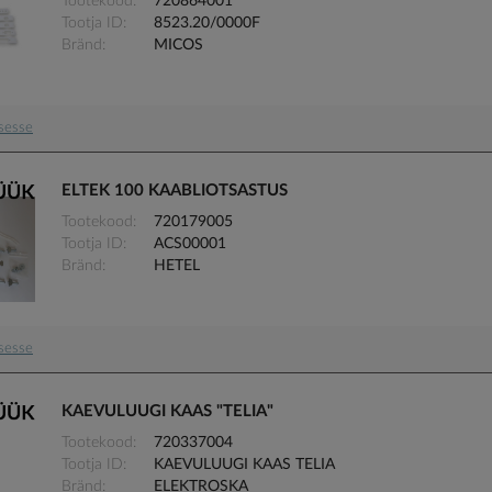
Tootekood
720864001
Tootja ID
8523.20/0000F
Bränd
MICOS
usesse
ELTEK 100 KAABLIOTSASTUS
Tootekood
720179005
Tootja ID
ACS00001
Bränd
HETEL
usesse
KAEVULUUGI KAAS "TELIA"
Tootekood
720337004
Tootja ID
KAEVULUUGI KAAS TELIA
Bränd
ELEKTROSKA