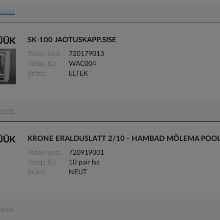
usesse
SK-100 JAOTUSKAPP.SISE
Tootekood
720179013
Tootja ID
WAC004
Bränd
ELTEK
usesse
KRONE ERALDUSLATT 2/10 - HAMBAD MÕLEMA POO
Tootekood
720919001
Tootja ID
10 pair lsa
Bränd
NEUT
usesse