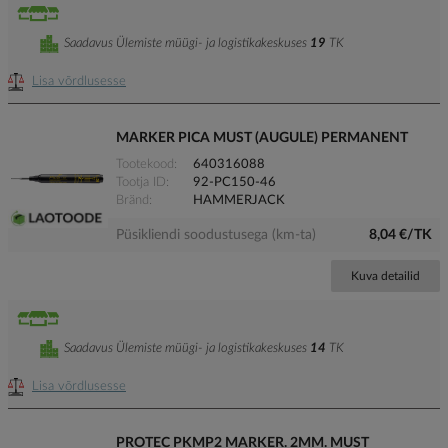
Saadavus Ülemiste müügi- ja logistikakeskuses
19
TK
Lisa võrdlusesse
MARKER PICA MUST (AUGULE) PERMANENT
Tootekood
640316088
Tootja ID
92-PC150-46
Bränd
HAMMERJACK
Püsikliendi soodustusega (km-ta)
8,04 €/TK
Kuva detailid
Saadavus Ülemiste müügi- ja logistikakeskuses
14
TK
Lisa võrdlusesse
PROTEC PKMP2 MARKER. 2MM. MUST