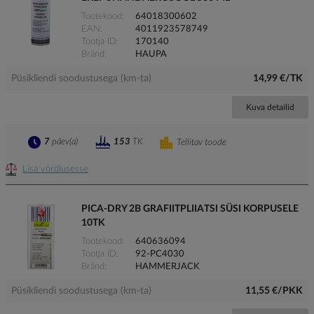
Tootekood
64018300602
EAN
4011923578749
Tootja ID
170140
Bränd
HAUPA
Püsikliendi soodustusega (km-ta)
14,99 €/TK
Kuva detailid
7
päev(a)
153
TK
Tellitav toode
Lisa võrdlusesse
PICA-DRY 2B GRAFIITPLIIATSI SÜSI KORPUSELE
10TK
Tootekood
640636094
Tootja ID
92-PC4030
Bränd
HAMMERJACK
Püsikliendi soodustusega (km-ta)
11,55 €/PKK