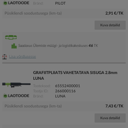
Bränd
PILOT
Püsikliendi soodustusega (km-ta)
2,91 €/TK
Kuva detailid
Saadavus Ülemiste müügi- ja logistikakeskuses
46
TK
Lisa võrdlusesse
GRAFIITPLIIATS VAHETATAVA SISUGA 2.8mm
LUNA
Tootekood
65552400001
Tootja ID
266000116
Bränd
LUNA
Püsikliendi soodustusega (km-ta)
7,43 €/TK
Kuva detailid