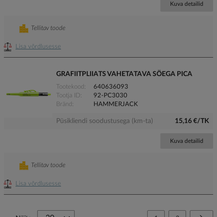
Kuva detailid
Tellitav toode
Lisa võrdlusesse
GRAFIITPLIIATS VAHETATAVA SÖEGA PICA
Tootekood
640636093
Tootja ID
92-PC3030
Bränd
HAMMERJACK
Püsikliendi soodustusega (km-ta)
15,16 €/TK
Kuva detailid
Tellitav toode
Lisa võrdlusesse
Page