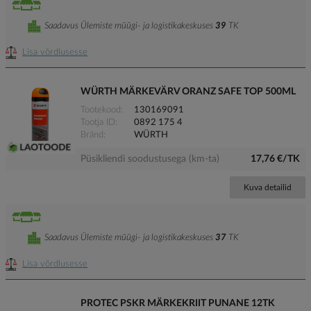
Saadavus Ülemiste müügi- ja logistikakeskuses
39
TK
Lisa võrdlusesse
WÜRTH MÄRKEVÄRV ORANZ SAFE TOP 500ML
Tootekood
130169091
Tootja ID
0892 175 4
Bränd
WÜRTH
Püsikliendi soodustusega (km-ta)
17,76 €/TK
Kuva detailid
Saadavus Ülemiste müügi- ja logistikakeskuses
37
TK
Lisa võrdlusesse
PROTEC PSKR MÄRKEKRIIT PUNANE 12TK