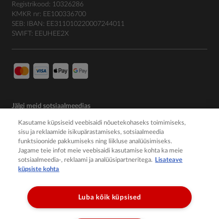
Registrikood: 10326286
KMKR nr: EE100336700
SEB: IBAN: EE311010220007244011
SWIFT: EEUHEE2X
Jälgi meid sotsiaalmeedias
Kasutame küpsiseid veebisaidi nõuetekohaseks toimimiseks,
sisu ja reklaamide isikupärastamiseks, sotsiaalmeedia
funktsioonide pakkumiseks ning liikluse analüüsimiseks.
Jagame teie infot meie veebisaidi kasutamise kohta ka meie
sotsiaalmeedia-, reklaami ja analüüsipartneritega.
Lisateave
küpsiste kohta
Luba kõik küpsised
© 2026 Member of the Würth Group