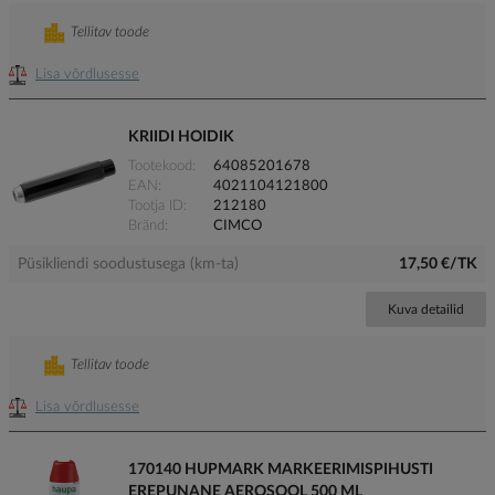
Tellitav toode
Lisa võrdlusesse
KRIIDI HOIDIK
Tootekood
64085201678
EAN
4021104121800
Tootja ID
212180
Bränd
CIMCO
Püsikliendi soodustusega (km-ta)
17,50 €/TK
Kuva detailid
Tellitav toode
Lisa võrdlusesse
170140 HUPMARK MARKEERIMISPIHUSTI
EREPUNANE AEROSOOL 500 ML