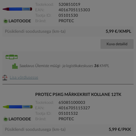
Tootekood
520851019
EAN
4016705115303
Tootja ID
05101530
Bränd
PROTEC
Püsikliendi soodustusega (km-ta)
5,99 €/KMPL
Kuva detailid
Saadavus Ülemiste müügi- ja logistikakeskuses
36
KMPL
Lisa võrdlusesse
PROTEC PSKG MÄRKEKRIIT KOLLANE 12TK
Tootekood
65085100003
EAN
4016705115327
Tootja ID
05101532
Bränd
PROTEC
Püsikliendi soodustusega (km-ta)
5,99 €/PKK