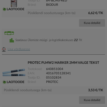
Tootja ID
64-BCMS-RED
Bränd
BIODUR
Püsikliendi soodustusega (km-ta)
6,62 €/TK
Kuva detailid
Saadavus Ülemiste müügi- ja logistikakeskuses
22
TK
Lisa võrdlusesse
PROTEC PLMW2 MARKER 2MM VALGE TEKST
Tootekood
640851004
EAN
4016705128341
Tootja ID
05102834
Bränd
PROTEC
Püsikliendi soodustusega (km-ta)
3,53 €/TK
Kuva detailid