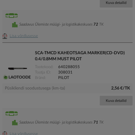
Kuva detailid
Saadavus Ülemiste müügi- ja logistikakeskuses
72
TK
Lisa võrdlusesse
SCA-TMCD KAHEOTSAGA MARKER(CD-DVD)
0.4/0.8MM MUST PILOT
Tootekood
640288055
Tootja ID
308031
Bränd
PILOT
Püsikliendi soodustusega (km-ta)
2,56 €/TK
Kuva detailid
Saadavus Ülemiste müügi- ja logistikakeskuses
71
TK
Lisa võrdlusesse