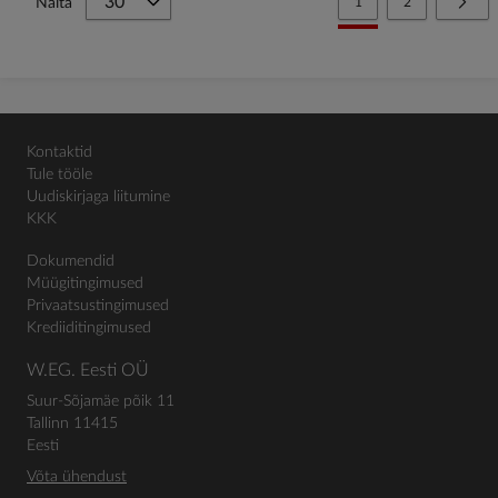
You're currently reading
Page
Page
Järg
Näita
1
2
Kontaktid
Tule tööle
Uudiskirjaga liitumine
KKK
Dokumendid
Müügitingimused
Privaatsustingimused
Krediiditingimused
W.EG. Eesti OÜ
Suur-Sõjamäe põik 11
Tallinn 11415
Eesti
Võta ühendust