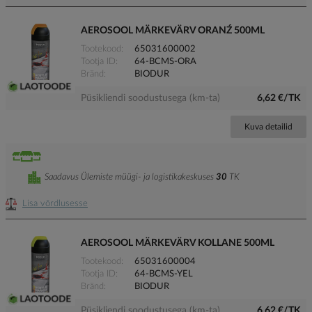
AEROSOOL MÄRKEVÄRV ORANŹ 500ML
Tootekood
65031600002
Tootja ID
64-BCMS-ORA
Bränd
BIODUR
Püsikliendi soodustusega (km-ta)
6,62 €/TK
Kuva detailid
Saadavus Ülemiste müügi- ja logistikakeskuses
30
TK
Lisa võrdlusesse
AEROSOOL MÄRKEVÄRV KOLLANE 500ML
Tootekood
65031600004
Tootja ID
64-BCMS-YEL
Bränd
BIODUR
Püsikliendi soodustusega (km-ta)
6,62 €/TK