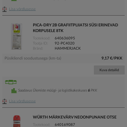
Lisa võrdlusesse
PICA-DRY 2B GRAFIITPLIIATSI SÜSI ERINEVAD
KORPUSELE 8TK
Tootekood
640636095
Tootja ID
92-PC4020
Bränd
HAMMERJACK
Püsikliendi soodustusega (km-ta)
9,17 €/PKK
Kuva detailid
Saadavus Ülemiste müügi- ja logistikakeskuses
6
PKK
Lisa võrdlusesse
WÜRTH MÄRKEVÄRV NEOONPUNANE OTSE
Tootekood
640169087