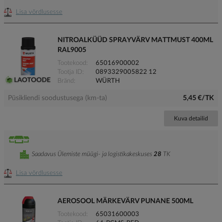
Lisa võrdlusesse
NITROALKÜÜD SPRAYVÄRV MATTMUST 400ML
RAL9005
Tootekood
65016900002
Tootja ID
0893329005822 12
Bränd
WÜRTH
Püsikliendi soodustusega (km-ta)
5,45 €/TK
Kuva detailid
Saadavus Ülemiste müügi- ja logistikakeskuses
28
TK
Lisa võrdlusesse
AEROSOOL MÄRKEVÄRV PUNANE 500ML
Tootekood
65031600003