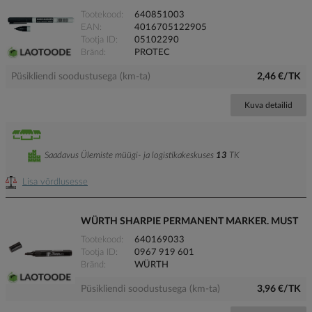
Tootekood
640851003
EAN
4016705122905
Tootja ID
05102290
Bränd
PROTEC
Püsikliendi soodustusega (km-ta)
2,46 €/TK
Kuva detailid
Saadavus Ülemiste müügi- ja logistikakeskuses
13
TK
Lisa võrdlusesse
WÜRTH SHARPIE PERMANENT MARKER. MUST
Tootekood
640169033
Tootja ID
0967 919 601
Bränd
WÜRTH
Püsikliendi soodustusega (km-ta)
3,96 €/TK