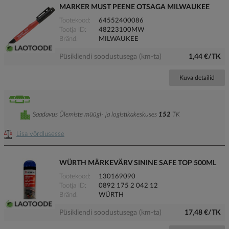
MARKER MUST PEENE OTSAGA MILWAUKEE
Tootekood
64552400086
Tootja ID
48223100MW
Bränd
MILWAUKEE
Püsikliendi soodustusega (km-ta)
1,44 €/TK
Kuva detailid
Saadavus Ülemiste müügi- ja logistikakeskuses
152
TK
Lisa võrdlusesse
WÜRTH MÄRKEVÄRV SININE SAFE TOP 500ML
Tootekood
130169090
Tootja ID
0892 175 2 042 12
Bränd
WÜRTH
Püsikliendi soodustusega (km-ta)
17,48 €/TK