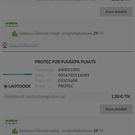
Kuva detailid
Saadavus Ülemiste müügi- ja logistikakeskuses
29
TK
Lisa võrdlusesse
PROTEC PZB PUUSEPA PLIIATS
Tootekood
640851055
EAN
4016705116089
Tootja ID
05101608
Bränd
PROTEC
Püsikliendi soodustusega (km-ta)
1,50 €/TK
Kuva detailid
Saadavus Ülemiste müügi- ja logistikakeskuses
29
TK