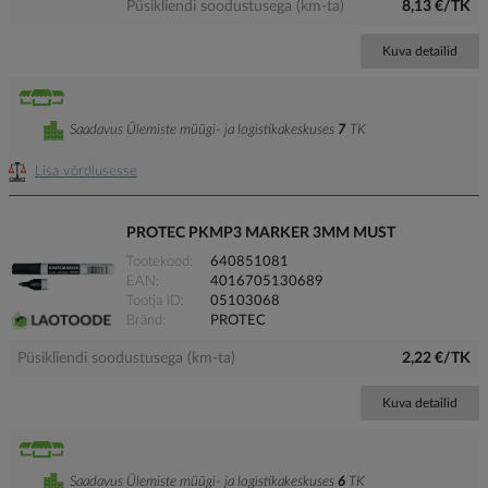
Püsikliendi soodustusega (km-ta)
8,13 €/TK
Kuva detailid
Saadavus Ülemiste müügi- ja logistikakeskuses
7
TK
Lisa võrdlusesse
PROTEC PKMP3 MARKER 3MM MUST
Tootekood
640851081
EAN
4016705130689
Tootja ID
05103068
Bränd
PROTEC
Püsikliendi soodustusega (km-ta)
2,22 €/TK
Kuva detailid
Saadavus Ülemiste müügi- ja logistikakeskuses
6
TK