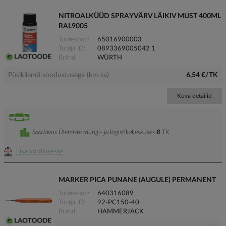
NITROALKÜÜD SPRAYVÄRV LÄIKIV MUST 400ML
RAL9005
Tootekood
65016900003
Tootja ID
0893369005042 1
Bränd
WÜRTH
Püsikliendi soodustusega (km-ta)
6,54 €/TK
Kuva detailid
Saadavus Ülemiste müügi- ja logistikakeskuses
8
TK
Lisa võrdlusesse
MARKER PICA PUNANE (AUGULE) PERMANENT
Tootekood
640316089
Tootja ID
92-PC150-40
Bränd
HAMMERJACK