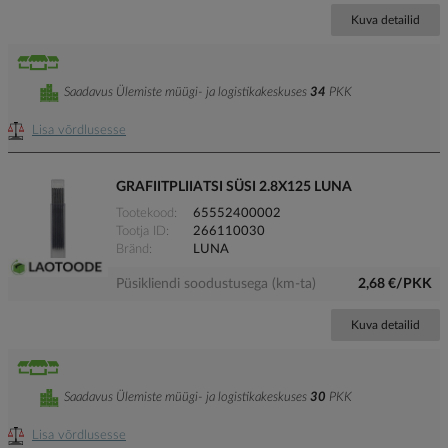
Kuva detailid
Saadavus Ülemiste müügi- ja logistikakeskuses
34
PKK
Lisa võrdlusesse
GRAFIITPLIIATSI SÜSI 2.8X125 LUNA
Tootekood
65552400002
Tootja ID
266110030
Bränd
LUNA
Püsikliendi soodustusega (km-ta)
2,68 €/PKK
Kuva detailid
Saadavus Ülemiste müügi- ja logistikakeskuses
30
PKK
Lisa võrdlusesse