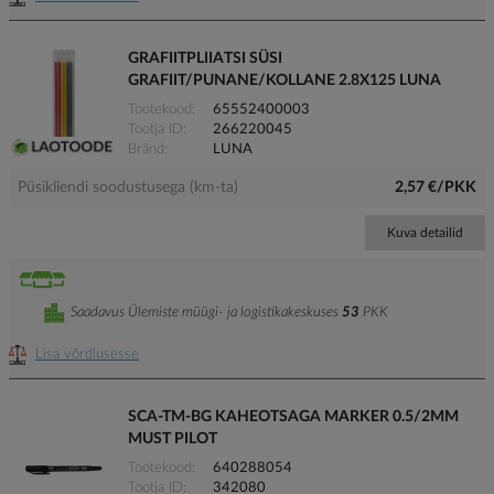
GRAFIITPLIIATSI SÜSI
GRAFIIT/PUNANE/KOLLANE 2.8X125 LUNA
Tootekood
65552400003
Tootja ID
266220045
Bränd
LUNA
Püsikliendi soodustusega (km-ta)
2,57 €/PKK
Kuva detailid
Saadavus Ülemiste müügi- ja logistikakeskuses
53
PKK
Lisa võrdlusesse
SCA-TM-BG KAHEOTSAGA MARKER 0.5/2MM
MUST PILOT
Tootekood
640288054
Tootja ID
342080