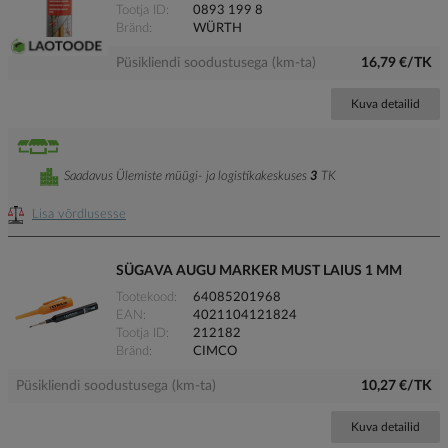
Tootja ID
0893 199 8
Bränd
WÜRTH
Püsikliendi soodustusega (km-ta)
16,79 €/TK
Kuva detailid
Saadavus Ülemiste müügi- ja logistikakeskuses
3
TK
Lisa võrdlusesse
SÜGAVA AUGU MARKER MUST LAIUS 1 MM
Tootekood
64085201968
EAN
4021104121824
Tootja ID
212182
Bränd
CIMCO
Püsikliendi soodustusega (km-ta)
10,27 €/TK
Kuva detailid