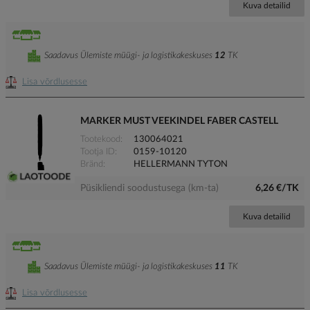
Kuva detailid
Saadavus Ülemiste müügi- ja logistikakeskuses
12
TK
Lisa võrdlusesse
MARKER MUST VEEKINDEL FABER CASTELL
Tootekood
130064021
Tootja ID
0159-10120
Bränd
HELLERMANN TYTON
Püsikliendi soodustusega (km-ta)
6,26 €/TK
Kuva detailid
Saadavus Ülemiste müügi- ja logistikakeskuses
11
TK
Lisa võrdlusesse