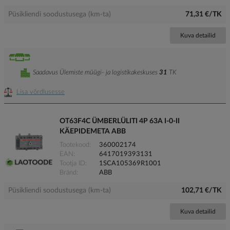
Püsikliendi soodustusega (km-ta)
71,31 €/TK
Kuva detailid
Saadavus Ülemiste müügi- ja logistikakeskuses
31
TK
Lisa võrdlusesse
OT63F4C ÜMBERLÜLITI 4P 63A I-0-II
KÄEPIDEMETA ABB
Tootekood
360002174
EAN
6417019393131
Tootja ID
1SCA105369R1001
Bränd
ABB
Püsikliendi soodustusega (km-ta)
102,71 €/TK
Kuva detailid