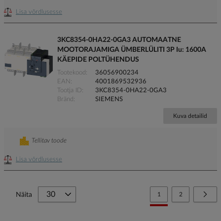
Lisa võrdlusesse
3KC8354-0HA22-0GA3 AUTOMAATNE
MOOTORAJAMIGA ÜMBERLÜLITI 3P Iu: 1600A
KÄEPIDE POLTÜHENDUS
Tootekood
36056900234
EAN
4001869532936
Tootja ID
3KC8354-0HA22-0GA3
Bränd
SIEMENS
Kuva detailid
Tellitav toode
Lisa võrdlusesse
Page
You're currently reading
Page
Page
Järg
Näita
1
2