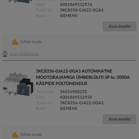
EAN
4001869532974
Tootja ID
3KC8358-0JA22-0GA3
Bränd
SIEMENS
Kuva detailid
Tellitav toode
Lisa võrdlusesse
3KC8356-0JA22-0GA3 AUTOMAATNE
MOOTORAJAMIGA ÜMBERLÜLITI 3P Iu: 2000A
KÄEPIDE POLTÜHENDUS
Tootekood
36056900235
EAN
4001869532950
Tootja ID
3KC8356-0JA22-0GA3
Bränd
SIEMENS
Kuva detailid
Tellitav toode