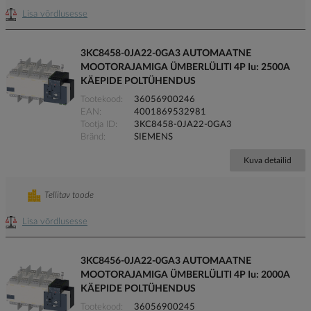
Lisa võrdlusesse
3KC8458-0JA22-0GA3 AUTOMAATNE
MOOTORAJAMIGA ÜMBERLÜLITI 4P Iu: 2500A
KÄEPIDE POLTÜHENDUS
Tootekood
36056900246
EAN
4001869532981
Tootja ID
3KC8458-0JA22-0GA3
Bränd
SIEMENS
Kuva detailid
Tellitav toode
Lisa võrdlusesse
3KC8456-0JA22-0GA3 AUTOMAATNE
MOOTORAJAMIGA ÜMBERLÜLITI 4P Iu: 2000A
KÄEPIDE POLTÜHENDUS
Tootekood
36056900245