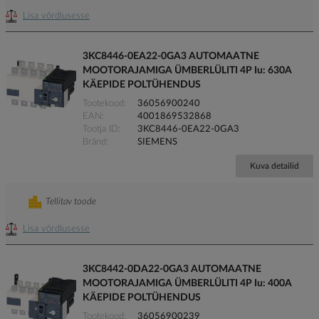
Lisa võrdlusesse
3KC8446-0EA22-0GA3 AUTOMAATNE
MOOTORAJAMIGA ÜMBERLÜLITI 4P Iu: 630A
KÄEPIDE POLTÜHENDUS
Tootekood
36056900240
EAN
4001869532868
Tootja ID
3KC8446-0EA22-0GA3
Bränd
SIEMENS
Kuva detailid
Tellitav toode
Lisa võrdlusesse
3KC8442-0DA22-0GA3 AUTOMAATNE
MOOTORAJAMIGA ÜMBERLÜLITI 4P Iu: 400A
KÄEPIDE POLTÜHENDUS
Tootekood
36056900239