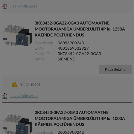
Lisa võrdlusesse
3KC8452-0GA22-0GA3 AUTOMAATNE
MOOTORAJAMIGA ÜMBERLÜLITI 4P Iu: 1250A
KÄEPIDE POLTÜHENDUS
Tootekood
36056900243
EAN
4001869532929
Tootja ID
3KC8452-0GA22-0GA3
Bränd
SIEMENS
Kuva detailid
Tellitav toode
Lisa võrdlusesse
3KC8450-0FA22-0GA3 AUTOMAATNE
MOOTORAJAMIGA ÜMBERLÜLITI 4P Iu: 1000A
KÄEPIDE POLTÜHENDUS
Tootekood
36056900242