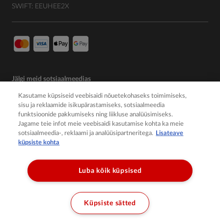
SWIFT: EEUHEE2X
Jälgi meid sotsiaalmeedias
Kasutame küpsiseid veebisaidi nõuetekohaseks toimimiseks,
sisu ja reklaamide isikupärastamiseks, sotsiaalmeedia
funktsioonide pakkumiseks ning liikluse analüüsimiseks.
Jagame teie infot meie veebisaidi kasutamise kohta ka meie
sotsiaalmeedia-, reklaami ja analüüsipartneritega.
Lisateave
küpsiste kohta
Luba kõik küpsised
© 2026 Member of the Würth Group
Küpsiste sätted