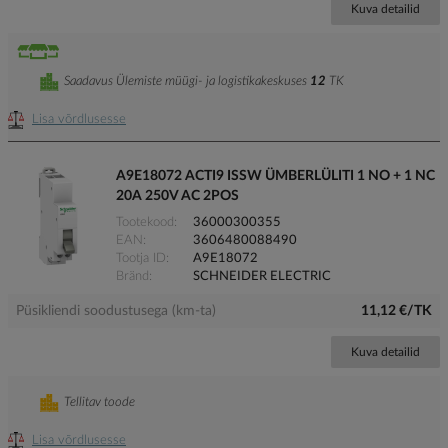
Kuva detailid
Saadavus Ülemiste müügi- ja logistikakeskuses
12
TK
Lisa võrdlusesse
A9E18072 ACTI9 ISSW ÜMBERLÜLITI 1 NO + 1 NC
20A 250V AC 2POS
Tootekood
36000300355
EAN
3606480088490
Tootja ID
A9E18072
Bränd
SCHNEIDER ELECTRIC
Püsikliendi soodustusega (km-ta)
11,12 €/TK
Kuva detailid
Tellitav toode
Lisa võrdlusesse