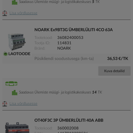
Saadavus Ülemiste müügi- ja logistikakeskuses
5
TK
Lisa võrdlusesse
NOARK Ex9BT3G ÜMBERLÜLITI 4CO 63A
Tootekood
36082400053
Tootja ID
114831
Bränd
NOARK
Püsikliendi soodustusega (km-ta)
36,53 €/TK
Kuva detailid
Saadavus Ülemiste müügi- ja logistikakeskuses
14
TK
Lisa võrdlusesse
OT40F3C 3P ÜMBERLÜLITI 40A ABB
Tootekood
360002008