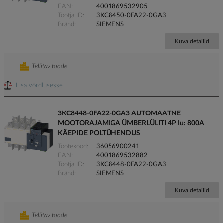
EAN
4001869532905
Tootja ID
3KC8450-0FA22-0GA3
Bränd
SIEMENS
Kuva detailid
Tellitav toode
Lisa võrdlusesse
3KC8448-0FA22-0GA3 AUTOMAATNE
MOOTORAJAMIGA ÜMBERLÜLITI 4P Iu: 800A
KÄEPIDE POLTÜHENDUS
Tootekood
36056900241
EAN
4001869532882
Tootja ID
3KC8448-0FA22-0GA3
Bränd
SIEMENS
Kuva detailid
Tellitav toode