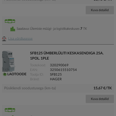
Kuva detailid
Saadavus Ülemiste müügi- ja logistikakeskuses
7
TK
Lisa võrdlusesse
SFB125 ÜMBERLÜLITI KESKASENDIGA 25A.
1POL. 1PLE
Tootekood
320290069
EAN
3250615510754
Tootja ID
SFB125
Bränd
HAGER
Püsikliendi soodustusega (km-ta)
15,67 €/TK
Kuva detailid