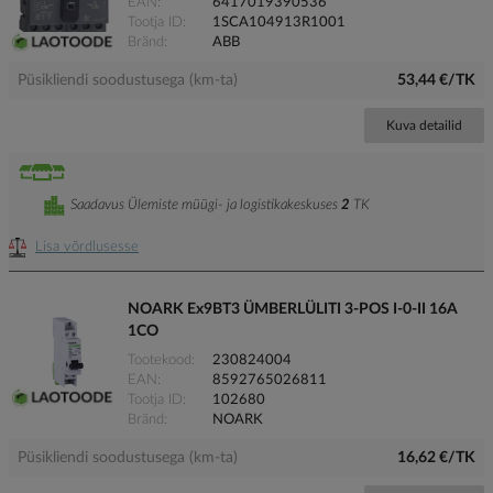
EAN
6417019390536
Tootja ID
1SCA104913R1001
Bränd
ABB
Püsikliendi soodustusega (km-ta)
53,44 €/TK
Kuva detailid
Saadavus Ülemiste müügi- ja logistikakeskuses
2
TK
Lisa võrdlusesse
NOARK Ex9BT3 ÜMBERLÜLITI 3-POS I-0-II 16A
1CO
Tootekood
230824004
EAN
8592765026811
Tootja ID
102680
Bränd
NOARK
Püsikliendi soodustusega (km-ta)
16,62 €/TK