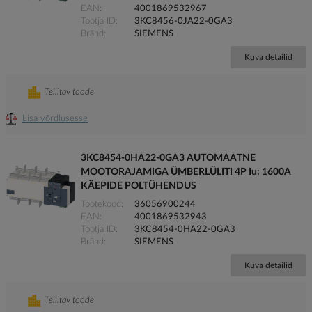
EAN
4001869532967
Tootja ID
3KC8456-0JA22-0GA3
Bränd
SIEMENS
Kuva detailid
Tellitav toode
Lisa võrdlusesse
3KC8454-0HA22-0GA3 AUTOMAATNE
MOOTORAJAMIGA ÜMBERLÜLITI 4P Iu: 1600A
KÄEPIDE POLTÜHENDUS
Tootekood
36056900244
EAN
4001869532943
Tootja ID
3KC8454-0HA22-0GA3
Bränd
SIEMENS
Kuva detailid
Tellitav toode