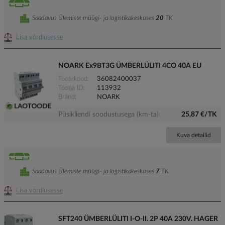
Saadavus Ülemiste müügi- ja logistikakeskuses
20
TK
Lisa võrdlusesse
NOARK Ex9BT3G ÜMBERLÜLITI 4CO 40A EU
Tootekood
36082400037
Tootja ID
113932
Bränd
NOARK
Püsikliendi soodustusega (km-ta)
25,87 €/TK
Kuva detailid
Saadavus Ülemiste müügi- ja logistikakeskuses
7
TK
Lisa võrdlusesse
SFT240 ÜMBERLÜLITI I-O-II. 2P 40A 230V. HAGER