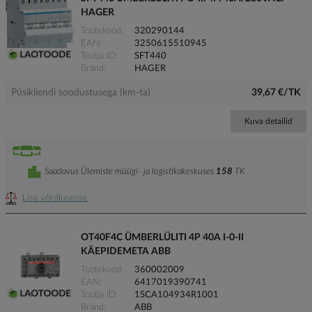
HAGER
Tootekood
320290144
EAN
3250615510945
Tootja ID
SFT440
Bränd
HAGER
Püsikliendi soodustusega (km-ta)
39,67 €/TK
Kuva detailid
Saadavus Ülemiste müügi- ja logistikakeskuses
158
TK
Lisa võrdlusesse
OT40F4C ÜMBERLÜLITI 4P 40A I-0-II
KÄEPIDEMETA ABB
Tootekood
360002009
EAN
6417019390741
Tootja ID
1SCA104934R1001
Bränd
ABB