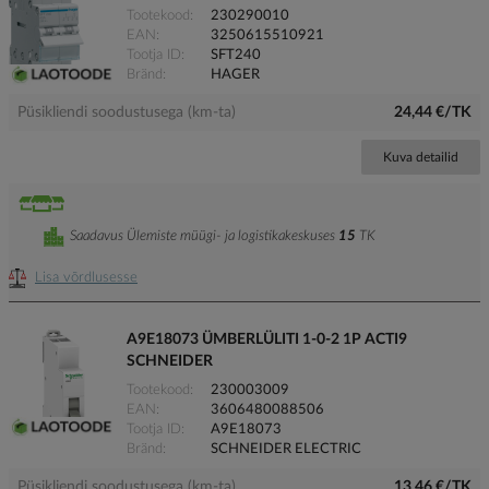
Tootekood
230290010
EAN
3250615510921
Tootja ID
SFT240
Bränd
HAGER
Püsikliendi soodustusega (km-ta)
24,44 €/TK
Kuva detailid
Saadavus Ülemiste müügi- ja logistikakeskuses
15
TK
Lisa võrdlusesse
A9E18073 ÜMBERLÜLITI 1-0-2 1P ACTI9
SCHNEIDER
Tootekood
230003009
EAN
3606480088506
Tootja ID
A9E18073
Bränd
SCHNEIDER ELECTRIC
Püsikliendi soodustusega (km-ta)
13,46 €/TK