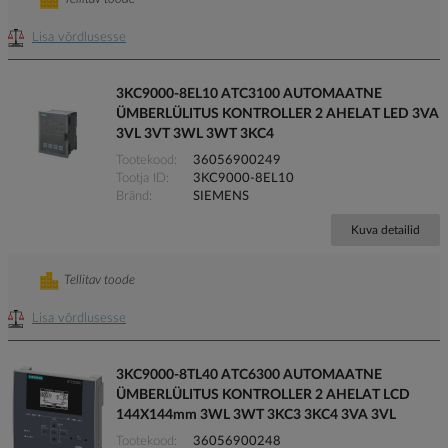
Lisa võrdlusesse
3KC9000-8EL10 ATC3100 AUTOMAATNE
ÜMBERLÜLITUS KONTROLLER 2 AHELAT LED 3VA
3VL 3VT 3WL 3WT 3KC4
Tootekood
36056900249
Tootja ID
3KC9000-8EL10
Bränd
SIEMENS
Kuva detailid
Tellitav toode
Lisa võrdlusesse
3KC9000-8TL40 ATC6300 AUTOMAATNE
ÜMBERLÜLITUS KONTROLLER 2 AHELAT LCD
144X144mm 3WL 3WT 3KC3 3KC4 3VA 3VL
Tootekood
36056900248