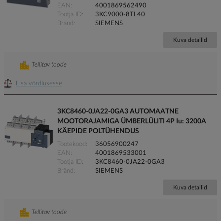
EAN
4001869562490
Tootja ID
3KC9000-8TL40
Bränd
SIEMENS
Kuva detailid
Tellitav toode
Lisa võrdlusesse
3KC8460-0JA22-0GA3 AUTOMAATNE
MOOTORAJAMIGA ÜMBERLÜLITI 4P Iu: 3200A
KÄEPIDE POLTÜHENDUS
Tootekood
36056900247
EAN
4001869533001
Tootja ID
3KC8460-0JA22-0GA3
Bränd
SIEMENS
Kuva detailid
Tellitav toode