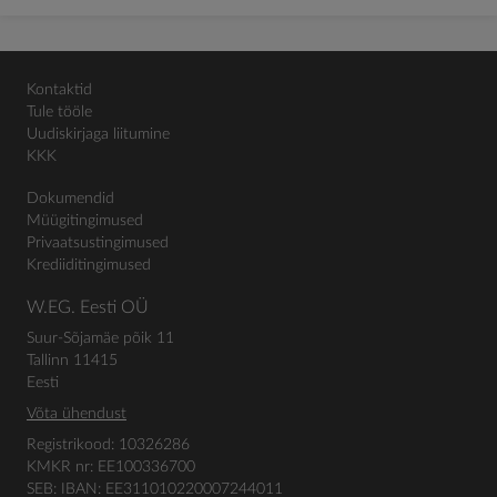
Kontaktid
Tule tööle
Uudiskirjaga liitumine
KKK
Dokumendid
Müügitingimused
Privaatsustingimused
Krediiditingimused
W.EG. Eesti OÜ
Suur-Sõjamäe põik 11
Tallinn 11415
Eesti
Võta ühendust
Registrikood: 10326286
KMKR nr: EE100336700
SEB: IBAN: EE311010220007244011