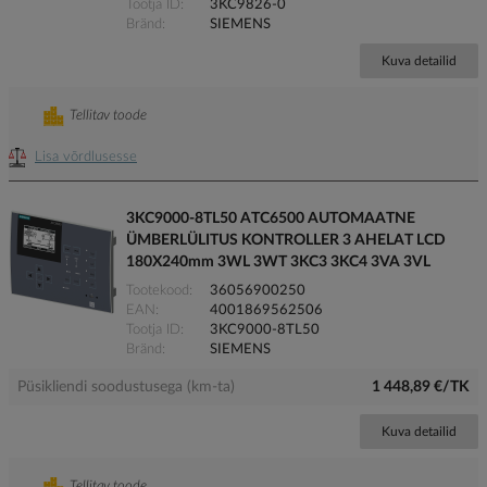
Tootja ID
3KC9826-0
Bränd
SIEMENS
Kuva detailid
Tellitav toode
Lisa võrdlusesse
3KC9000-8TL50 ATC6500 AUTOMAATNE
ÜMBERLÜLITUS KONTROLLER 3 AHELAT LCD
180X240mm 3WL 3WT 3KC3 3KC4 3VA 3VL
Tootekood
36056900250
EAN
4001869562506
Tootja ID
3KC9000-8TL50
Bränd
SIEMENS
Püsikliendi soodustusega (km-ta)
1 448,89 €/TK
Kuva detailid
Tellitav toode