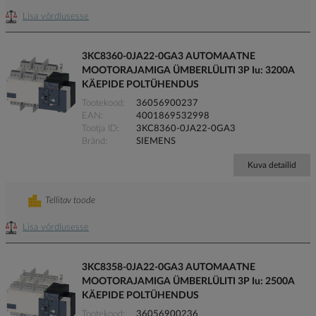
Lisa võrdlusesse
3KC8360-0JA22-0GA3 AUTOMAATNE
MOOTORAJAMIGA ÜMBERLÜLITI 3P Iu: 3200A
KÄEPIDE POLTÜHENDUS
Tootekood
36056900237
EAN
4001869532998
Tootja ID
3KC8360-0JA22-0GA3
Bränd
SIEMENS
Kuva detailid
Tellitav toode
Lisa võrdlusesse
3KC8358-0JA22-0GA3 AUTOMAATNE
MOOTORAJAMIGA ÜMBERLÜLITI 3P Iu: 2500A
KÄEPIDE POLTÜHENDUS
Tootekood
36056900236