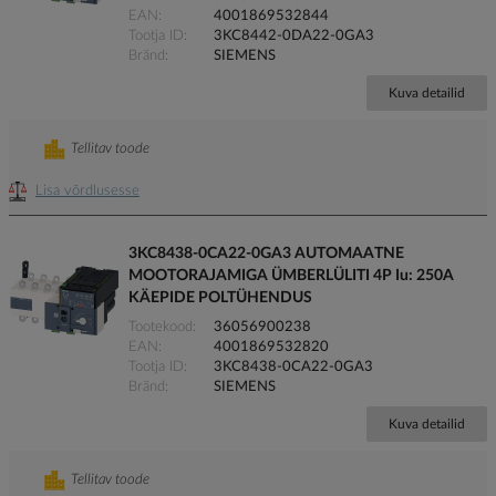
EAN
4001869532844
Tootja ID
3KC8442-0DA22-0GA3
Bränd
SIEMENS
Kuva detailid
Tellitav toode
Lisa võrdlusesse
3KC8438-0CA22-0GA3 AUTOMAATNE
MOOTORAJAMIGA ÜMBERLÜLITI 4P Iu: 250A
KÄEPIDE POLTÜHENDUS
Tootekood
36056900238
EAN
4001869532820
Tootja ID
3KC8438-0CA22-0GA3
Bränd
SIEMENS
Kuva detailid
Tellitav toode