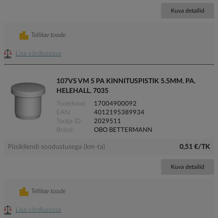
Kuva detailid
Tellitav toode
Lisa võrdlusesse
107VS VM 5 PA KINNITUSPISTIK 5.5MM. PA.
HELEHALL. 7035
Tootekood
17004900092
EAN
4012195389934
Tootja ID
2029511
Bränd
OBO BETTERMANN
Püsikliendi soodustusega (km-ta)
0,51 €/TK
Kuva detailid
Tellitav toode
Lisa võrdlusesse