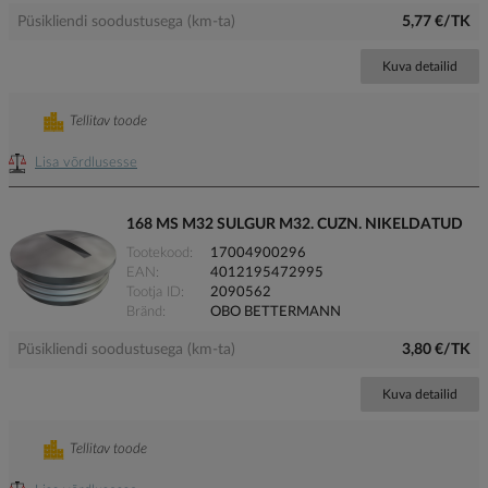
Püsikliendi soodustusega (km-ta)
5,77 €/TK
Kuva detailid
Tellitav toode
Lisa võrdlusesse
168 MS M32 SULGUR M32. CUZN. NIKELDATUD
Tootekood
17004900296
EAN
4012195472995
Tootja ID
2090562
Bränd
OBO BETTERMANN
Püsikliendi soodustusega (km-ta)
3,80 €/TK
Kuva detailid
Tellitav toode