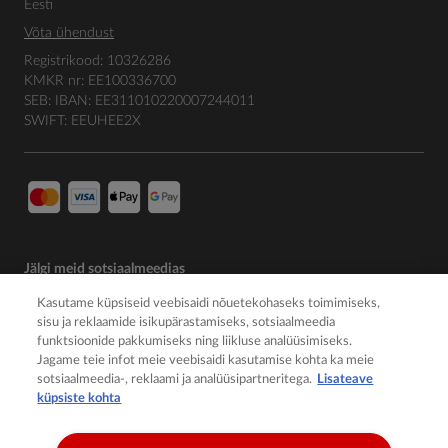
Eesti
Võta ühendust
Registrikood: 10326286
KMKR nr: EE100336700
SEB: IBAN: EE311010220007244011
SWIFT: EEUHEE2X
Jälgi meid sotsiaalmeedias
Kasutame küpsiseid veebisaidi nõuetekohaseks toimimiseks,
sisu ja reklaamide isikupärastamiseks, sotsiaalmeedia
funktsioonide pakkumiseks ning liikluse analüüsimiseks.
Jagame teie infot meie veebisaidi kasutamise kohta ka meie
sotsiaalmeedia-, reklaami ja analüüsipartneritega.
Lisateave
küpsiste kohta