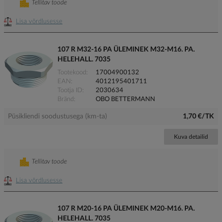
Tellitav toode
Lisa võrdlusesse
107 R M32-16 PA ÜLEMINEK M32-M16. PA.
HELEHALL. 7035
Tootekood
17004900132
EAN
4012195401711
Tootja ID
2030634
Bränd
OBO BETTERMANN
Püsikliendi soodustusega (km-ta)
1,70 €/TK
Kuva detailid
Tellitav toode
Lisa võrdlusesse
107 R M20-16 PA ÜLEMINEK M20-M16. PA.
HELEHALL. 7035