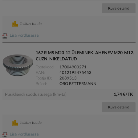
Kuva detailid
Tellitav toode
Lisa võrdlusesse
167 R MS M20-12 ÜLEMINEK. AHENEV M20-M12.
CUZN. NIKELDATUD
Tootekood
17004900271
EAN
4012195475453
Tootja ID
2089513
Bränd
OBO BETTERMANN
Püsikliendi soodustusega (km-ta)
1,74 €/TK
Kuva detailid
Tellitav toode
Lisa võrdlusesse