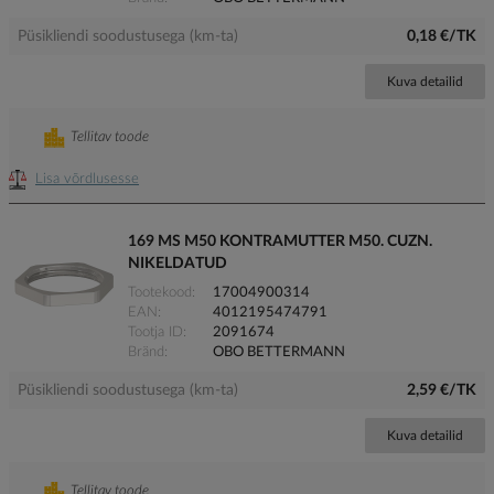
Püsikliendi soodustusega (km-ta)
0,18 €/TK
Kuva detailid
Tellitav toode
Lisa võrdlusesse
169 MS M50 KONTRAMUTTER M50. CUZN.
NIKELDATUD
Tootekood
17004900314
EAN
4012195474791
Tootja ID
2091674
Bränd
OBO BETTERMANN
Püsikliendi soodustusega (km-ta)
2,59 €/TK
Kuva detailid
Tellitav toode