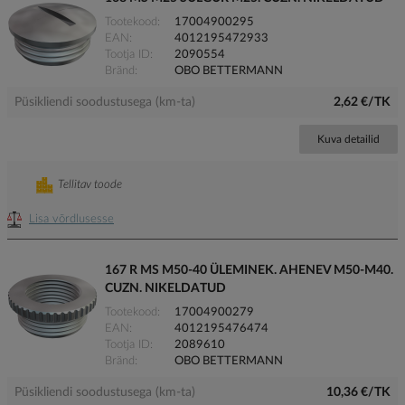
Tootekood
17004900295
EAN
4012195472933
Tootja ID
2090554
Bränd
OBO BETTERMANN
Püsikliendi soodustusega (km-ta)
2,62 €/TK
Kuva detailid
Tellitav toode
Lisa võrdlusesse
167 R MS M50-40 ÜLEMINEK. AHENEV M50-M40.
CUZN. NIKELDATUD
Tootekood
17004900279
EAN
4012195476474
Tootja ID
2089610
Bränd
OBO BETTERMANN
Püsikliendi soodustusega (km-ta)
10,36 €/TK