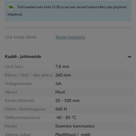
Telli kaubad enne kella 11:00 ja saa laos olevad tooted kätte juba järgmisel
tööpäeval.
Link tootja lehele
Tootja tooteinfo
Kaabli-, juhtmeside
Lindi laius
7.8 mm
Rihma / lindi / riba pikkus
360 mm
Halogeenivaba
Jah
Värvus
Must
Kimbu läbimõõt
20 - 100 mm
Minim. tõmbetugevus
460 N
Talitlustemperatuur
-40 - 85 °C
Mudel
Sisemine hammastus
Sideme sulgur
Plastikhuul / -nokk