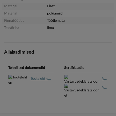
Materjal
Plast
Materjal
polüamiid
Pinnatöötlus
Töötlemata
Tekstiriba
Ilma
Allalaadimised
Tehnilised dokumendid
Sertifikaadid
Tooteleht en.pdf
Vastavusdeklaratsioon en.pdf
Vastavusdeklaratsioon et.pdf