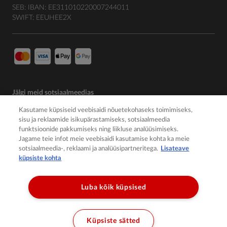
SEB: IBAN: EE311010220007244011
SWIFT: EEUHEE2X
Jälgi meid sotsiaalmeedias
Kasutame küpsiseid veebisaidi nõuetekohaseks toimimiseks,
sisu ja reklaamide isikupärastamiseks, sotsiaalmeedia
funktsioonide pakkumiseks ning liikluse analüüsimiseks.
Jagame teie infot meie veebisaidi kasutamise kohta ka meie
sotsiaalmeedia-, reklaami ja analüüsipartneritega.
Lisateave
küpsiste kohta
Luba kõik küpsised
© 2026 Member of the Würth Group
Küpsiste sätted