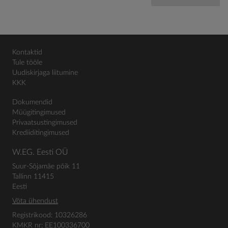
Kontaktid
Tule tööle
Uudiskirjaga liitumine
KKK
Dokumendid
Müügitingimused
Privaatsustingimused
Krediiditingimused
W.EG. Eesti OÜ
Suur-Sõjamäe põik 11
Tallinn 11415
Eesti
Võta ühendust
Registrikood: 10326286
KMKR nr: EE100336700