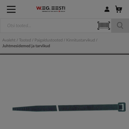
Logi sisse / R
Avaleht
Tooted
Paigaldustooted
Kinnitustarvikud
Juhtmesidemed ja tarvikud
Skip
to
the
end
of
the
images
gallery