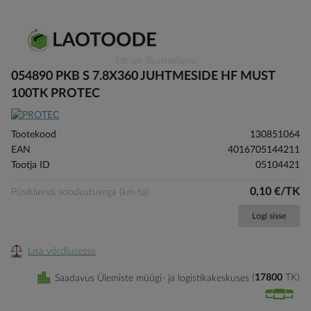
Skip
Pilt on illustratiivne
to
054890 PKB S 7.8X360 JUHTMESIDE HF MUST
the
100TK PROTEC
beginning
of
the
Tootekood
130851064
images
EAN
4016705144211
gallery
Tootja ID
05104421
0,10 €/TK
Püsikliendi soodustusega (km-ta)
Logi sisse
Lisa võrdlusesse
Saadavus Ülemiste müügi- ja logistikakeskuses
17800
TK