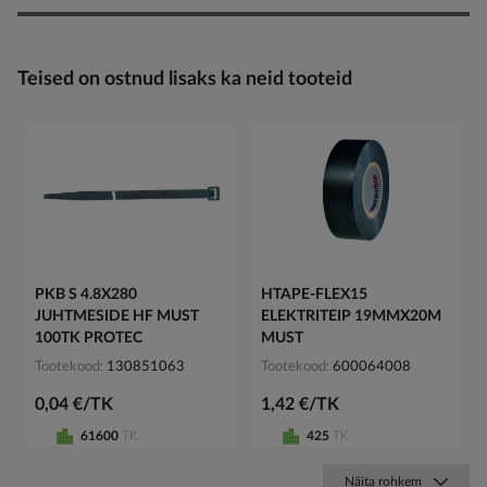
Teised on ostnud lisaks ka neid tooteid
PKB S 4.8X280
HTAPE-FLEX15
JUHTMESIDE HF MUST
ELEKTRITEIP 19MMX20M
100TK PROTEC
MUST
Tootekood
130851063
Tootekood
600064008
0,04 €/TK
1,42 €/TK
61600
TK
425
TK
Näita rohkem