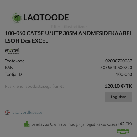
Skip
Pilt on illustratiivne
to
100-060 CAT5E U/UTP 305M ANDMESIDEKAABEL
the
LSOH Dca EXCEL
beginning
of
the
Tootekood
02038700037
images
EAN
5055540500720
gallery
Tootja ID
100-060
120,10 €/TK
Püsikliendi soodustusega (km-ta)
Logi sisse
Lisa võrdlusesse
Saadavus Ülemiste müügi- ja logistikakeskuses
42
TK