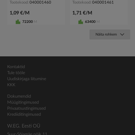
Tootekood
040001460
Tootekood
040001461
1,09 €/M
1,71 €/M
72200
M
63400
M
Näita rohkem
Kontaktid
Tule tööle
Uudiskirjaga liitumine
KKK
Dokumendid
Müügitingimused
Privaatsustingimused
Krediiditingimused
W.EG. Eesti OÜ
Suur-Sõjamäe põik 11