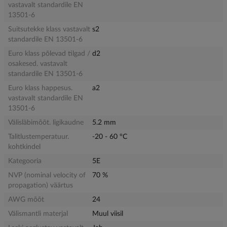
vastavalt standardile EN
13501-6
Suitsutekke klass vastavalt
s2
standardile EN 13501-6
Euro klass põlevad tilgad /
d2
osakesed. vastavalt
standardile EN 13501-6
Euro klass happesus.
a2
vastavalt standardile EN
13501-6
Välisläbimõõt. ligikaudne
5.2 mm
Talitlustemperatuur.
-20 - 60 °C
kohtkindel
Kategooria
5E
NVP (nominal velocity of
70 %
propagation) väärtus
AWG mõõt
24
Välismantli materjal
Muul viisil