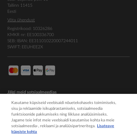
Tallinn 11415
Eesti
Võta ühendust
Registrikood: 10326286
KMKR nr: EE100336700
SEB: IBAN: EE311010220007244011
SWIFT: EEUHEE2X
Jälgi meid sotsiaalmeedias
Kasutame küpsiseid veebisaidi nõuetekohaseks toimimiseks,
sisu ja reklaamide isikupärastamiseks, sotsiaalmeedia
funktsioonide pakkumiseks ning liikluse analüüsimiseks.
Jagame teie infot meie veebisaidi kasutamise kohta ka meie
sotsiaalmeedia-, reklaami ja analüüsipartneritega.
Lisateave
küpsiste kohta