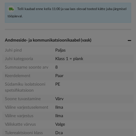
Telli kaubad enne kella 11:00 ja saa laos olevad tooted kätte juba järgmisel
tööpäeval.
Andmeside- ja kommunikatsioonikaabel (vask)
Juhi pind
Paljas
Juhi kategooria
Klass 1 = plank
Summaarne soonte arv
8
Keerdelement
Paar
Südamiku isolatsiooni
PE
spetsifikatsioon
Soone tuvastamine
Värv
Väline varjestuselement
Ilma
Väline varjestus
Ilma
Väliskatte värvus
Valge
Tulereaktsiooni klass
Dca