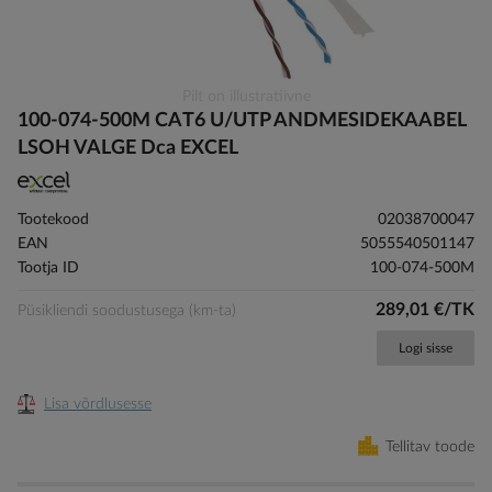
Skip
Pilt on illustratiivne
to
100-074-500M CAT6 U/UTP ANDMESIDEKAABEL
the
LSOH VALGE Dca EXCEL
beginning
of
the
Tootekood
02038700047
images
EAN
5055540501147
gallery
Tootja ID
100-074-500M
289,01 €/TK
Püsikliendi soodustusega (km-ta)
Logi sisse
Lisa võrdlusesse
Tellitav toode