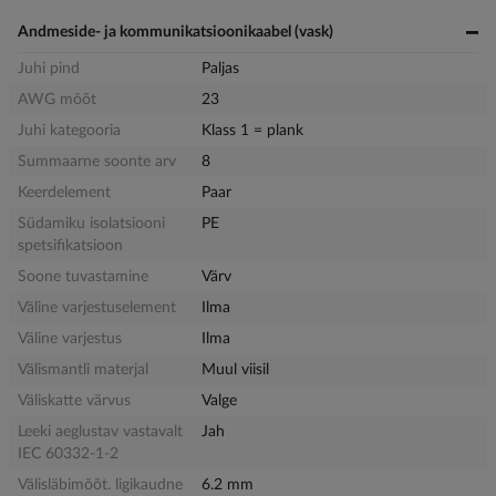
Andmeside- ja kommunikatsioonikaabel (vask)
Juhi pind
Paljas
AWG mõõt
23
Juhi kategooria
Klass 1 = plank
Summaarne soonte arv
8
Keerdelement
Paar
Südamiku isolatsiooni
PE
spetsifikatsioon
Soone tuvastamine
Värv
Väline varjestuselement
Ilma
Väline varjestus
Ilma
Välismantli materjal
Muul viisil
Väliskatte värvus
Valge
Leeki aeglustav vastavalt
Jah
IEC 60332-1-2
Välisläbimõõt. ligikaudne
6.2 mm