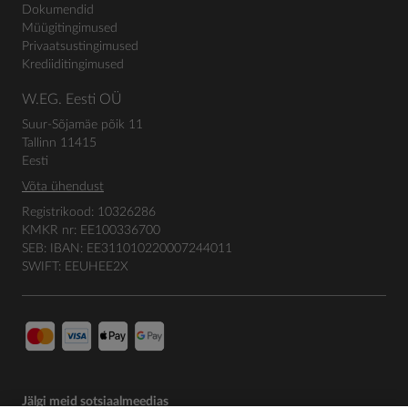
Dokumendid
Müügitingimused
Privaatsustingimused
Krediiditingimused
W.EG. Eesti OÜ
Suur-Sõjamäe põik 11
Tallinn 11415
Eesti
Võta ühendust
Registrikood: 10326286
KMKR nr: EE100336700
SEB: IBAN: EE311010220007244011
SWIFT: EEUHEE2X
Jälgi meid sotsiaalmeedias