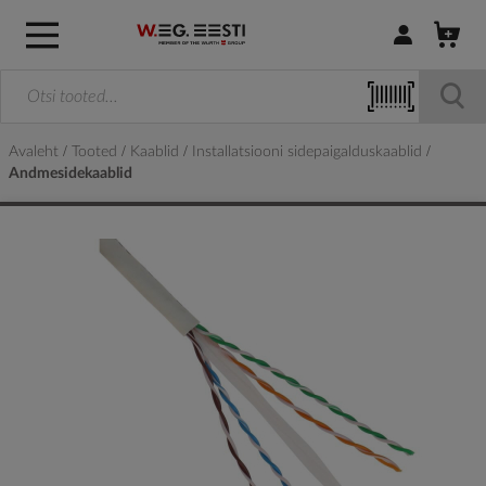
Logi sisse / R
Avaleht
Tooted
Kaablid
Installatsiooni sidepaigalduskaablid
Andmesidekaablid
Skip
to
the
end
of
the
images
gallery