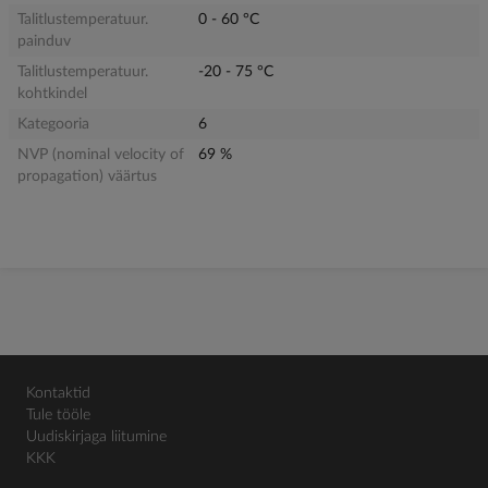
Talitlustemperatuur.
0 - 60 °C
painduv
Talitlustemperatuur.
-20 - 75 °C
kohtkindel
Kategooria
6
NVP (nominal velocity of
69 %
propagation) väärtus
Kontaktid
Tule tööle
Uudiskirjaga liitumine
KKK