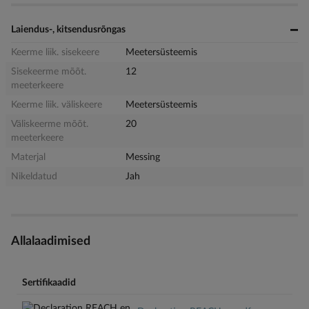
Laiendus-, kitsendusrõngas
Keerme liik. sisekeere
Meetersüsteemis
Sisekeerme mõõt.
12
meeterkeere
Keerme liik. väliskeere
Meetersüsteemis
Väliskeerme mõõt.
20
meeterkeere
Materjal
Messing
Nikeldatud
Jah
Allalaadimised
Sertifikaadid