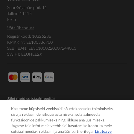
Suur-Sõjamäe põik 11
Tallinn 11415
Eesti
Võta ühendust
Registrikood: 10326286
KMKR nr: EE100336700
SEB: IBAN: EE311010220007244011
SWIFT: EEUHEE2X
Jälgi meid sotsiaalmeedias
Kasutame küpsiseid veebisaidi nõuetekohaseks toimimiseks,
sisu ja reklaamide isikupärastamiseks, sotsiaalmeedia
funktsioonide pakkumiseks ning liikluse analüüsimiseks.
Jagame teie infot meie veebisaidi kasutamise kohta ka meie
sotsiaalmeedia-, reklaami ja analüüsipartneritega.
Lisateave