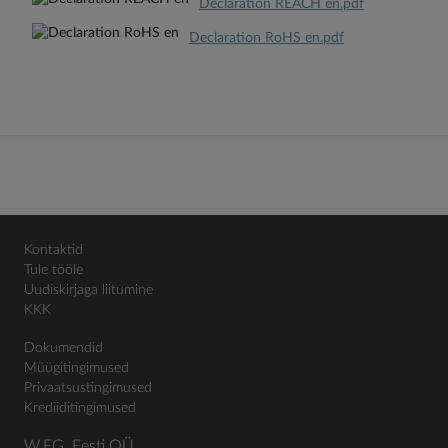
Declaration REACH en.pdf
Declaration RoHS en.pdf
Kontaktid
Tule tööle
Uudiskirjaga liitumine
KKK
Dokumendid
Müügitingimused
Privaatsustingimused
Krediiditingimused
W.EG. Eesti OÜ