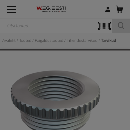
Logi sisse / R
Avaleht
Tooted
Paigaldustooted
Tihendustarvikud
Tarvikud
Skip
to
the
end
of
the
images
gallery