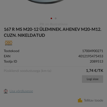
Skip
Pilt on illustratiivne
to
167 R MS M20-12 ÜLEMINEK. AHENEV M20-M12.
the
CUZN. NIKELDATUD
beginning
of
the
Tootekood
17004900271
images
EAN
4012195475453
gallery
Tootja ID
2089513
1,74 €/TK
Püsikliendi soodustusega (km-ta)
Logi sisse
Lisa võrdlusesse
Tellitav toode