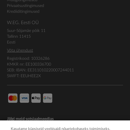
Müügitingimused
Privaatsustingimused
Krediiditingimused
W.EG. Eesti OÜ
Suur-Sõjamäe põik 11
Tallinn 11415
Eesti
Võta ühendust
Registrikood: 10326286
KMKR nr: EE100336700
SEB: IBAN: EE311010220007244011
SWIFT: EEUHEE2X
Jälgi meid sotsiaalmeedias
Kasutame küpsiseid veebisaidi nõuetekohaseks toimimiseks,