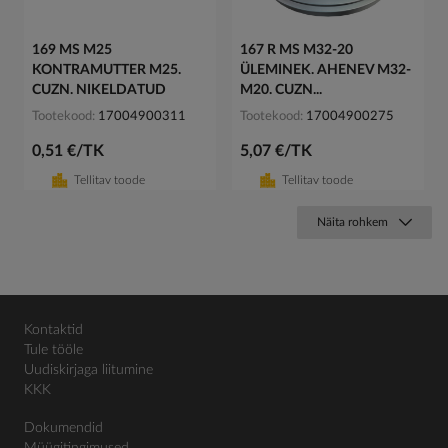
169 MS M25
167 R MS M32-20
KONTRAMUTTER M25.
ÜLEMINEK. AHENEV M32-
CUZN. NIKELDATUD
M20. CUZN...
Tootekood
17004900311
Tootekood
17004900275
0,51 €/TK
5,07 €/TK
Tellitav toode
Tellitav toode
Näita rohkem
Kontaktid
Tule tööle
Uudiskirjaga liitumine
KKK
Dokumendid