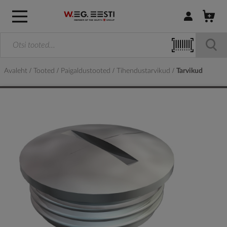
Logi sisse / R
Avaleht
Tooted
Paigaldustooted
Tihendustarvikud
Tarvikud
Skip
to
the
end
of
the
images
gallery