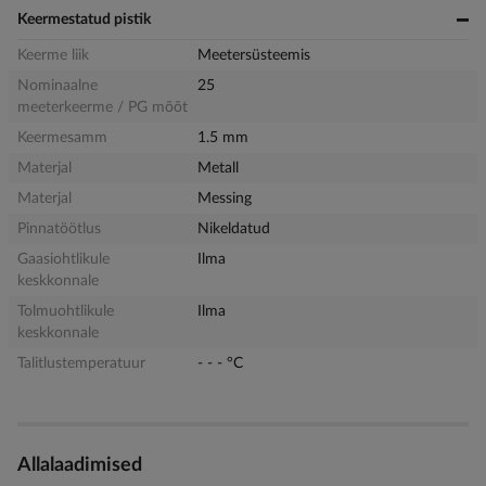
Keermestatud pistik
Keerme liik
Meetersüsteemis
Nominaalne
25
meeterkeerme / PG mõõt
Keermesamm
1.5 mm
Materjal
Metall
Materjal
Messing
Pinnatöötlus
Nikeldatud
Gaasiohtlikule
Ilma
keskkonnale
Tolmuohtlikule
Ilma
keskkonnale
Talitlustemperatuur
- - - °C
Allalaadimised