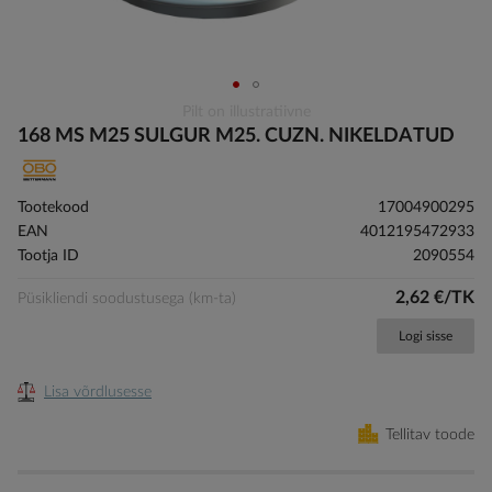
Skip
Pilt on illustratiivne
to
168 MS M25 SULGUR M25. CUZN. NIKELDATUD
the
beginning
of
Tootekood
17004900295
the
EAN
4012195472933
images
Tootja ID
2090554
gallery
2,62 €/TK
Püsikliendi soodustusega (km-ta)
Logi sisse
Lisa võrdlusesse
Tellitav toode