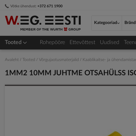
Skip
Võtke ühendust:
+372 671 1900
to
Content
Kategooriad
Bränd
Tooted
Rohepööre
Ettevõttest
Uudised
Teen
Avaleht
Tooted
Võrgujaotusmaterjalid
Kaablikaitse- ja ühendamist
1MM2 10MM JUHTME OTSAHÜLSS ISO
Skip
to
the
end
of
the
images