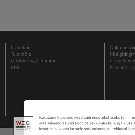
Kontaktid
Dokumendi
Tule tööle
Müügitingi
Uudiskirjaga liitumine
Privaatsust
KKK
Krediiditin
Kasutame küpsiseid veebisaidi nõuetekohaseks toimimise
sotsiaalmeedia funktsioonide pakkumiseks ning liikluse 
kasutamise kohta ka meie sotsiaalmeedia-, reklaami ja an