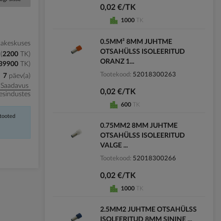
0,02 €/TK
1000
TK
0.5MM² 8MM JUHTME
kakeskuses
OTSAHÜLSS ISOLEERITUD
2200
TK
ORANZ 1...
39900
TK
)
Tootekood
52018300263
7
päev(a)
Saadavus
0,02 €/TK
esindustes
600
TK
 tooted
0.75MM2 8MM JUHTME
OTSAHÜLSS ISOLEERITUD
VALGE ...
Tootekood
52018300266
0,02 €/TK
1000
TK
2.5MM2 JUHTME OTSAHÜLSS
ISOLEERITUD 8MM SININE ...