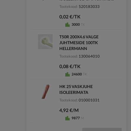
Tootekood
520183033
0,02 €/TK
3000
TK
T50R 200X4.6 VALGE
JUHTMESIDE 100TK
HELLERMANN
Tootekood
130064010
0,08 €/TK
24600
TK
HK 25 VASKJUHE
ISOLEERIMATA
Tootekood
010001031
4,92 €/M
9877
M