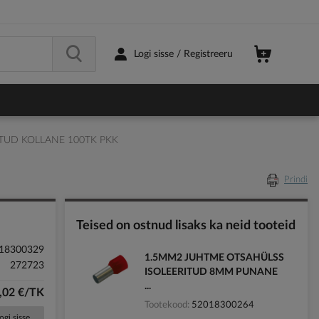
Logi sisse / Registreeru
TUD KOLLANE 100TK PKK
Prindi
Teised on ostnud lisaks ka neid tooteid
18300329
1.5MM2 JUHTME OTSAHÜLSS
272723
ISOLEERITUD 8MM PUNANE
...
,02 €/TK
Tootekood
52018300264
ogi sisse