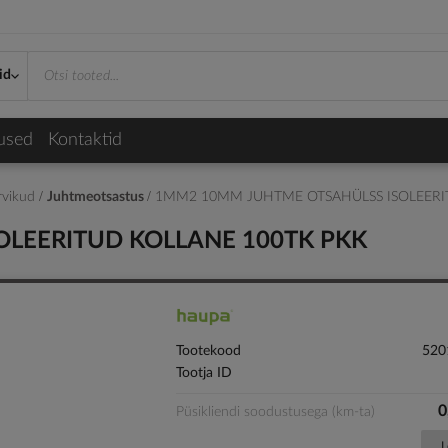
id
used
Kontaktid
arvikud
Juhtmeotsastus
1MM2 10MM JUHTME OTSAHÜLSS ISOLEERI
LEERITUD KOLLANE 100TK PKK
Tootekood
520
Tootja ID
0
Püsikliendi soodustusega (km-ta)
L