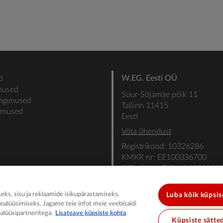
W.EG. Eesti OÜ
d
mused
Suur-Sõjamäe põik 11
ingimused
Tallinn 11415
gimused
Eesti
Võta ühendust
Registrikood: 10326286
KMKR nr: EE100336700
SEB: IBAN: EE31101022000
SWIFT: EEUHEE2X
ks, sisu ja reklaamide isikupärastamiseks,
Luba kõik küpsi
analüüsimiseks. Jagame teie infot meie veebisaidi
alüüsipartneritega.
Lisateave küpsiste kohta
Küpsiste sätte