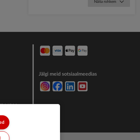
Näita rohkem
Jälgi meid sotsiaalmeedias
7244011
sed
d