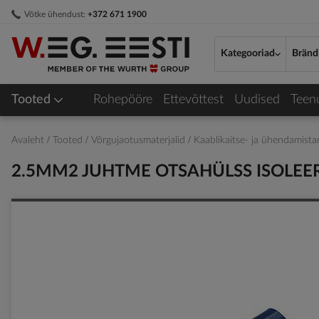
Skip
Võtke ühendust:
+372 671 1900
to
Content
Kategooriad
Bränd
Tooted
Rohepööre
Ettevõttest
Uudised
Teen
Avaleht
Tooted
Võrgujaotusmaterjalid
Kaablikaitse- ja ühendamist
2.5MM2 JUHTME OTSAHÜLSS ISOLEER
Skip
to
the
end
of
the
images