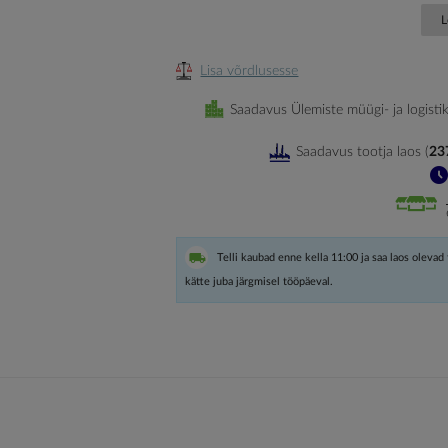
L
Lisa võrdlusesse
Saadavus Ülemiste müügi- ja logisti
Saadavus tootja laos
(
23
Telli kaubad enne kella 11:00 ja saa laos olevad
kätte juba järgmisel tööpäeval.