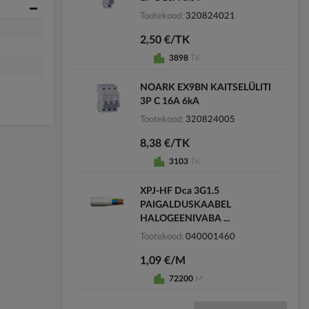
Tootekood
320824021
2,50 €/TK
3898
TK
NOARK EX9BN KAITSELÜLITI
3P C 16A 6kA
Tootekood
320824005
8,38 €/TK
3103
TK
XPJ-HF Dca 3G1.5
PAIGALDUSKAABEL
HALOGEENIVABA ...
Tootekood
040001460
1,09 €/M
72200
M