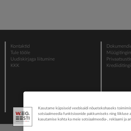
Kontaktid
Dokumendi
Tule tööle
Müügitingi
Uudiskirjaga liitumine
Privaatsust
KKK
Krediiditin
Kasutame küpsiseid veebisaidi nõuetekohaseks toimimise
sotsiaalmeedia funktsioonide pakkumiseks ning liikluse 
kasutamise kohta ka meie sotsiaalmeedia-, reklaami ja an