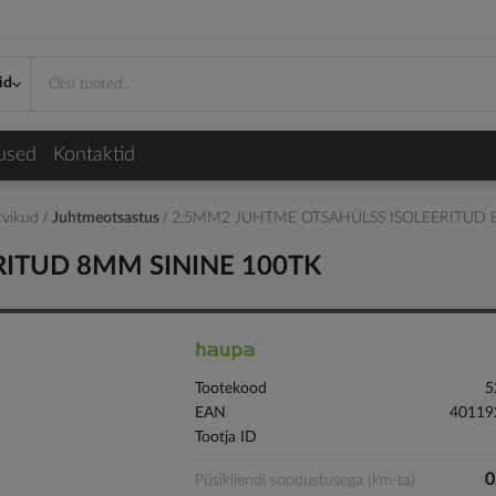
id
used
Kontaktid
arvikud
Juhtmeotsastus
2.5MM2 JUHTME OTSAHÜLSS ISOLEERITUD 
ITUD 8MM SININE 100TK
Tootekood
5
EAN
40119
Tootja ID
0
Püsikliendi soodustusega (km-ta)