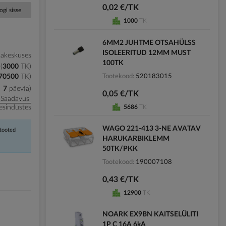
0,02 €/TK
ogi sisse
1000
TK
6MM2 JUHTME OTSAHÜLSS
ISOLEERITUD 12MM MUST
kakeskuses
100TK
3000
TK
Tootekood
520183015
70500
TK
)
7
päev(a)
0,05 €/TK
Saadavus
5686
TK
esindustes
WAGO 221-413 3-NE AVATAV
 tooted
HARUKARBIKLEMM
50TK/PKK
Tootekood
190007108
0,43 €/TK
12900
TK
NOARK EX9BN KAITSELÜLITI
1P C 16A 6kA