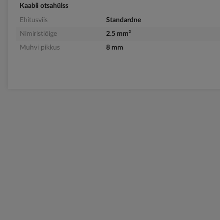
Kaabli otsahülss
Ehitusviis
Standardne
Nimiristlõige
2.5 mm²
Muhvi pikkus
8 mm