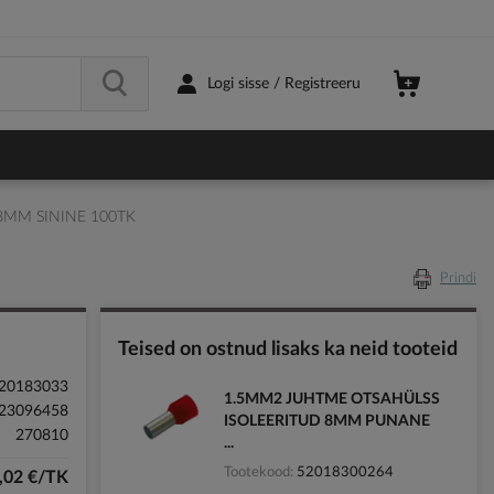
Logi sisse / Registreeru
8MM SININE 100TK
Prindi
Teised on ostnud lisaks ka neid tooteid
20183033
1.5MM2 JUHTME OTSAHÜLSS
23096458
ISOLEERITUD 8MM PUNANE
270810
...
Tootekood
52018300264
,02 €/TK