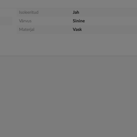
Isoleeritud
Jah
Värvus
Sinine
Materjal
Vask