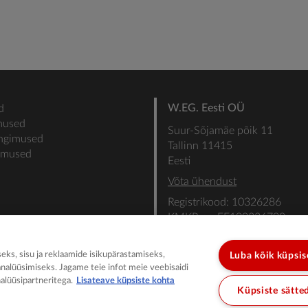
W.EG. Eesti OÜ
d
mused
Suur-Sõjamäe põik 11
ingimused
Tallinn 11415
gimused
Eesti
Võta ühendust
Registrikood: 10326286
KMKR nr: EE100336700
SEB: IBAN: EE31101022000
SWIFT: EEUHEE2X
ks, sisu ja reklaamide isikupärastamiseks,
Luba kõik küpsi
analüüsimiseks. Jagame teie infot meie veebisaidi
alüüsipartneritega.
Lisateave küpsiste kohta
Küpsiste sätte