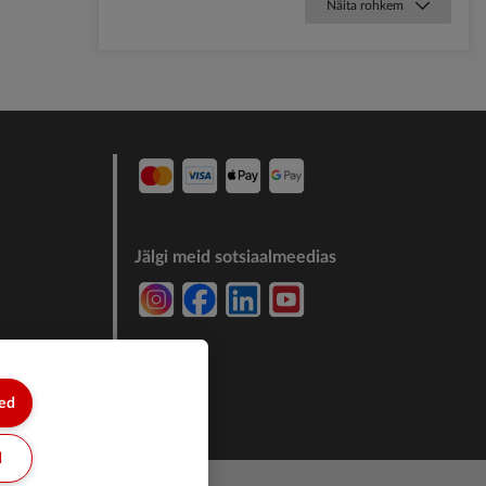
Näita rohkem
Jälgi meid sotsiaalmeedias
7244011
sed
d