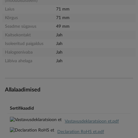
(moodulsüsteem)
Laius
71 mm
Kõrgus
71 mm
Seadme sügavus
49 mm
Kaitsekontakt
Jah
Isoleeritud paigaldus
Jah
Halogeenivaba
Jah
Läbiva ahelaga
Jah
Allalaadimised
Sertifikaadid
Vastavusdeklaratsioon et.pdf
Declaration RoHS et.pdf