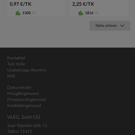
0,97 €/TK
2,25 €/TK
1300
TK
1816
TK
Näita rohkem
Kontaktid
Tule tööle
Uudiskirjaga liitumine
KKK
Dokumendid
Müügitingimused
Privaatsustingimused
Krediiditingimused
W.EG. Eesti OÜ
Suur-Sõjamäe põik 11
Tallinn 11415