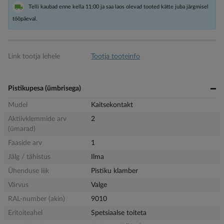
Telli kaubad enne kella 11:00 ja saa laos olevad tooted kätte juba järgmisel
tööpäeval.
Link tootja lehele
Tootja tooteinfo
Pistikupesa (ümbrisega)
Mudel
Kaitsekontakt
Aktiivklemmide arv
2
(ümarad)
Faaside arv
1
Jälg / tähistus
Ilma
Ühenduse liik
Pistiku klamber
Värvus
Valge
RAL-number (akin)
9010
Eritoiteahel
Spetsiaalse toiteta