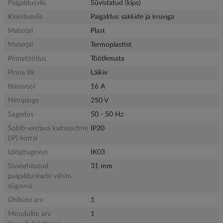
Paigaldusviis
Süvistatud (kips)
Kinnitusviis
Paigaldus sakkide ja kruviga
Materjal
Plast
Materjal
Termoplastist
Pinnatöötlus
Töötlemata
Pinna liik
Läikiv
Nimivool
16 A
Nimipinge
250 V
Sagedus
50 - 50 Hz
Sobib vastava kaitseastme
IP20
(IP) korral
Löögitugevus
IK03
Sisseehitatud
31 mm
paigalduskarbi vähim
sügavus
Ühikute arv
1
Moodulite arv
1