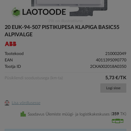
Skip
Pilt on illustratiivne
to
20 EUK-94-507 PISTIKUPESA KLAPIGA BASIC55
the
ALPIVALGE
beginning
of
the
Tootekood
210002049
images
EAN
4011395090770
gallery
Tootja ID
2CKA002018A0350
5,73 €/TK
Püsikliendi soodustusega (km-ta)
Logi sisse
Lisa võrdlusesse
Saadavus Ülemiste müügi- ja logistikakeskuses
359
TK