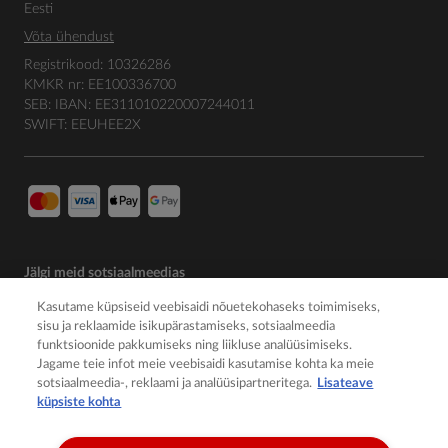
Eesti
Võta ühendust
Registrikood: 10326286
KMKR nr: EE100336700
SEB: IBAN: EE311010220007244011
SWIFT: EEUHEE2X
Jälgi meid sotsiaalmeedias
Kasutame küpsiseid veebisaidi nõuetekohaseks toimimiseks,
sisu ja reklaamide isikupärastamiseks, sotsiaalmeedia
funktsioonide pakkumiseks ning liikluse analüüsimiseks.
Jagame teie infot meie veebisaidi kasutamise kohta ka meie
sotsiaalmeedia-, reklaami ja analüüsipartneritega.
Lisateave
küpsiste kohta