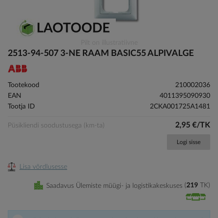
Skip
Pilt on illustratiivne
to
2513-94-507 3-NE RAAM BASIC55 ALPIVALGE
the
beginning
of
Tootekood
210002036
the
EAN
4011395090930
images
Tootja ID
2CKA001725A1481
gallery
2,95 €/TK
Püsikliendi soodustusega (km-ta)
Logi sisse
Lisa võrdlusesse
Saadavus Ülemiste müügi- ja logistikakeskuses
219
TK