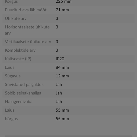
Kõrgus
225 mm
Puuritud ava läbimõõt
71 mm
Ühikute arv
3
Horisontaalsete ühikute
3
arv
Vertikaalsete ühikute arv
3
Komplektide arv
3
Kaitseaste (IP)
IP20
Laius
84 mm
Sügavus
12 mm
Süvistatud paigaldus
Jah
Sobib seinakanaliga
Jah
Halogeenivaba
Jah
Laius
55 mm
Kõrgus
55 mm