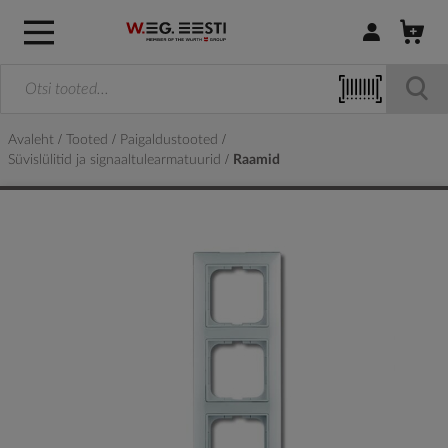
Logi sisse / R
Avaleht
Tooted
Paigaldustooted
Süvislülitid ja signaaltulearmatuurid
Raamid
Skip
to
the
end
of
the
images
gallery