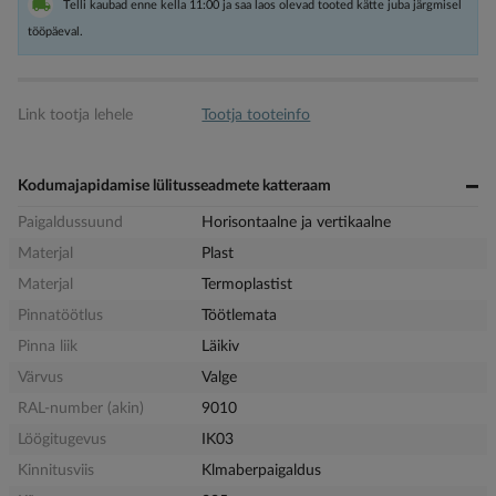
Telli kaubad enne kella 11:00 ja saa laos olevad tooted kätte juba järgmisel
tööpäeval.
Link tootja lehele
Tootja tooteinfo
Kodumajapidamise lülitusseadmete katteraam
Paigaldussuund
Horisontaalne ja vertikaalne
Materjal
Plast
Materjal
Termoplastist
Pinnatöötlus
Töötlemata
Pinna liik
Läikiv
Värvus
Valge
RAL-number (akin)
9010
Löögitugevus
IK03
Kinnitusviis
Klmaberpaigaldus