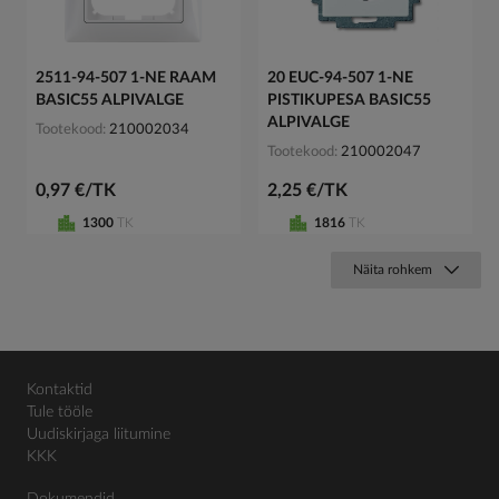
2511-94-507 1-NE RAAM
20 EUC-94-507 1-NE
BASIC55 ALPIVALGE
PISTIKUPESA BASIC55
ALPIVALGE
Tootekood
210002034
Tootekood
210002047
0,97 €/TK
2,25 €/TK
1300
TK
1816
TK
Näita rohkem
Kontaktid
Tule tööle
Uudiskirjaga liitumine
KKK