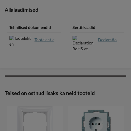
Allalaadimised
Tehnilised dokumendid
Sertifikaadid
Tooteleht en.pdf
Declaration RoHS et.pdf
Teised on ostnud lisaks ka neid tooteid