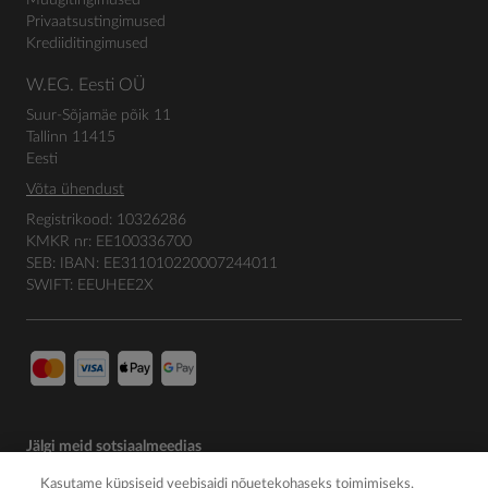
Müügitingimused
Privaatsustingimused
Krediiditingimused
W.EG. Eesti OÜ
Suur-Sõjamäe põik 11
Tallinn 11415
Eesti
Võta ühendust
Registrikood: 10326286
KMKR nr: EE100336700
SEB: IBAN: EE311010220007244011
SWIFT: EEUHEE2X
Jälgi meid sotsiaalmeedias
Kasutame küpsiseid veebisaidi nõuetekohaseks toimimiseks,