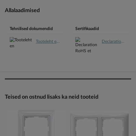
Allalaadimised
Tehnilised dokumendid
Sertifikaadid
Tooteleht en.pdf
Declaration RoHS et.pdf
Teised on ostnud lisaks ka neid tooteid