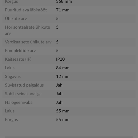
Kõrgus
368 mm
Puuritud ava läbimõõt
71 mm
Ühikute arv
5
Horisontaalsete ühikute
5
arv
Vertikaalsete ühikute arv
5
Komplektide arv
5
Kaitseaste (IP)
IP20
Laius
84 mm
Sügavus
12 mm
Süvistatud paigaldus
Jah
Sobib seinakanaliga
Jah
Halogeenivaba
Jah
Laius
55 mm
Kõrgus
55 mm