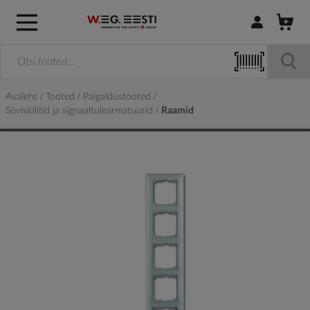
Logi sisse / R
Avaleht
Tooted
Paigaldustooted
Süvislülitid ja signaaltulearmatuurid
Raamid
Skip
to
the
end
of
the
images
gallery