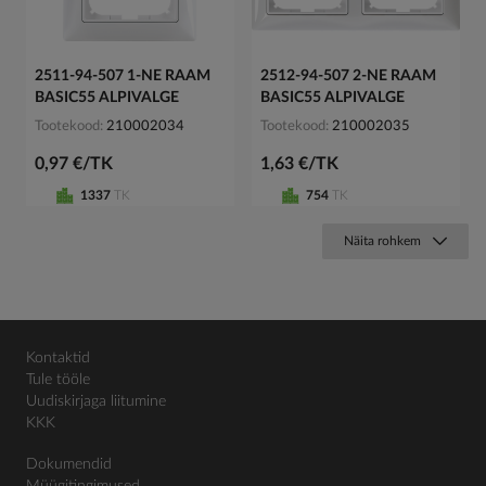
2511-94-507 1-NE RAAM
2512-94-507 2-NE RAAM
BASIC55 ALPIVALGE
BASIC55 ALPIVALGE
Tootekood
210002034
Tootekood
210002035
0,97 €/TK
1,63 €/TK
1337
TK
754
TK
Näita rohkem
Kontaktid
Tule tööle
Uudiskirjaga liitumine
KKK
Dokumendid