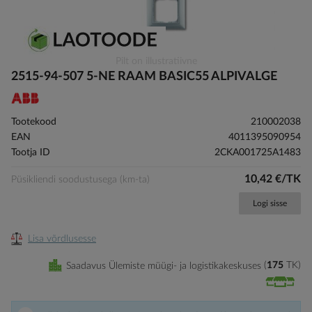
Skip
Pilt on illustratiivne
to
2515-94-507 5-NE RAAM BASIC55 ALPIVALGE
the
beginning
of
Tootekood
210002038
the
EAN
4011395090954
images
Tootja ID
2CKA001725A1483
gallery
10,42 €/TK
Püsikliendi soodustusega (km-ta)
Logi sisse
Lisa võrdlusesse
Saadavus Ülemiste müügi- ja logistikakeskuses
175
TK