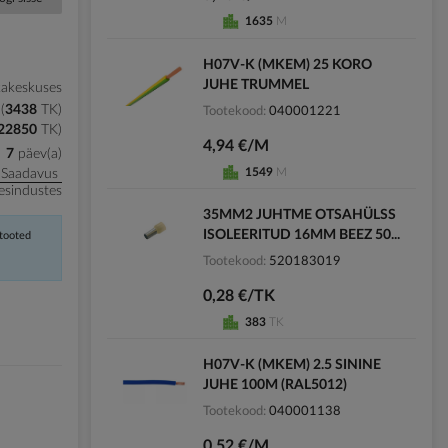
1635
M
H07V-K (MKEM) 25 KORO
JUHE TRUMMEL
kakeskuses
3438
TK
Tootekood
040001221
22850
TK
)
4,94 €/M
7
päev(a)
1549
M
Saadavus
esindustes
35MM2 JUHTME OTSAHÜLSS
ISOLEERITUD 16MM BEEZ 50...
 tooted
Tootekood
520183019
0,28 €/TK
383
TK
H07V-K (MKEM) 2.5 SININE
JUHE 100M (RAL5012)
Tootekood
040001138
0,52 €/M