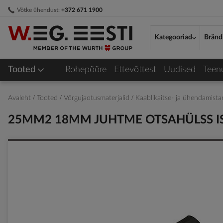
Skip
Võtke ühendust:
+372 671 1900
to
Content
Kategooriad
Bränd
Tooted
Rohepööre
Ettevõttest
Uudised
Teen
Avaleht
Tooted
Võrgujaotusmaterjalid
Kaablikaitse- ja ühendamist
25MM2 18MM JUHTME OTSAHÜLSS IS
Skip
to
the
end
of
the
images