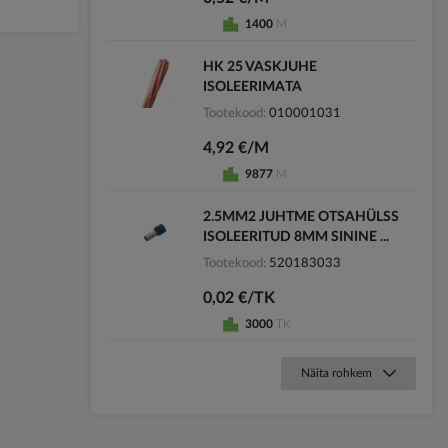
1400
M
HK 25 VASKJUHE
ISOLEERIMATA
Tootekood
010001031
4,92 €/M
9877
M
2.5MM2 JUHTME OTSAHÜLSS
ISOLEERITUD 8MM SININE ...
Tootekood
520183033
0,02 €/TK
3000
TK
Näita rohkem