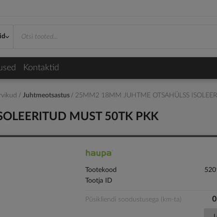
id
used
Kontaktid
arvikud
Juhtmeotsastus
25MM2 18MM JUHTME OTSAHÜLSS ISOLEER
OLEERITUD MUST 50TK PKK
Tootekood
520
Tootja ID
0
Püsikliendi soodustusega (km-ta)
L