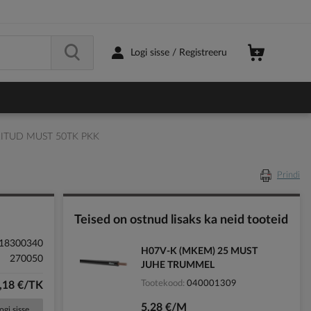
Logi sisse / Registreeru
ITUD MUST 50TK PKK
Prindi
Teised on ostnud lisaks ka neid tooteid
18300340
H07V-K (MKEM) 25 MUST
270050
JUHE TRUMMEL
Tootekood
040001309
,18 €/TK
5,28 €/M
ogi sisse