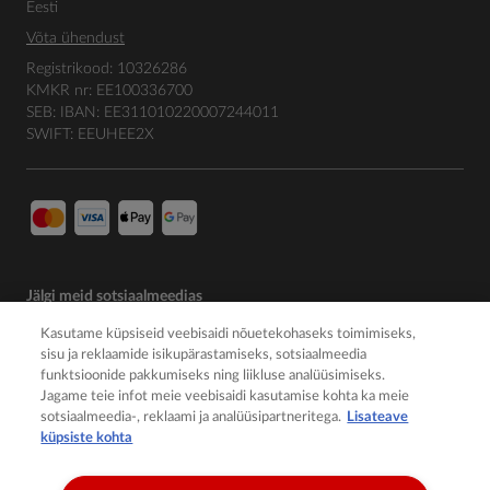
Eesti
Võta ühendust
Registrikood: 10326286
KMKR nr: EE100336700
SEB: IBAN: EE311010220007244011
SWIFT: EEUHEE2X
Jälgi meid sotsiaalmeedias
Kasutame küpsiseid veebisaidi nõuetekohaseks toimimiseks,
sisu ja reklaamide isikupärastamiseks, sotsiaalmeedia
funktsioonide pakkumiseks ning liikluse analüüsimiseks.
Jagame teie infot meie veebisaidi kasutamise kohta ka meie
sotsiaalmeedia-, reklaami ja analüüsipartneritega.
Lisateave
küpsiste kohta