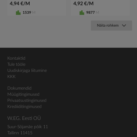
4,94 €/M
4,92 €/M
1539
M
9877
M
Näita rohkem
Kontaktid
Tule tööle
Uudiskirjaga liitumine
KKK
Dokumendid
Müügitingimused
Privaatsustingimused
Krediiditingimused
W.EG. Eesti OÜ
Suur-Sõjamäe põik 11
Tallinn 11415