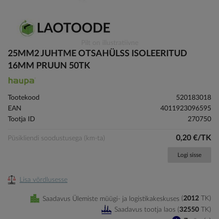
Skip
Pilt on illustratiivne
to
25MM2 JUHTME OTSAHÜLSS ISOLEERITUD
the
16MM PRUUN 50TK
beginning
of
the
Tootekood
520183018
images
EAN
4011923096595
gallery
Tootja ID
270750
0,20 €/TK
Püsikliendi soodustusega (km-ta)
Logi sisse
Lisa võrdlusesse
Saadavus Ülemiste müügi- ja logistikakeskuses
2012
TK
Saadavus tootja laos
(
32550
TK
)