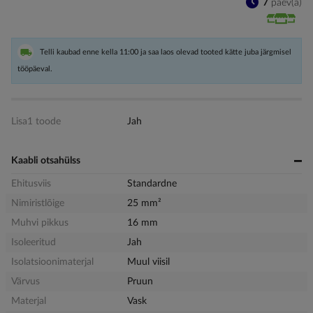
7
päev(a)
Telli kaubad enne kella 11:00 ja saa laos olevad tooted kätte juba järgmisel
tööpäeval.
Lisa1 toode
Jah
Kaabli otsahülss
Ehitusviis
Standardne
Nimiristlõige
25 mm²
Muhvi pikkus
16 mm
Isoleeritud
Jah
Isolatsioonimaterjal
Muul viisil
Värvus
Pruun
Materjal
Vask