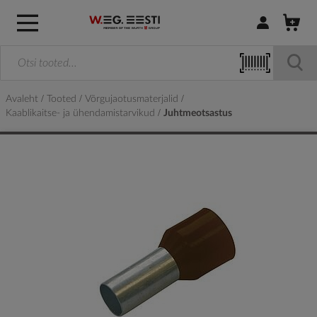
Logi sisse / R
Avaleht
Tooted
Võrgujaotusmaterjalid
Kaablikaitse- ja ühendamistarvikud
Juhtmeotsastus
Skip
to
the
end
of
the
images
gallery