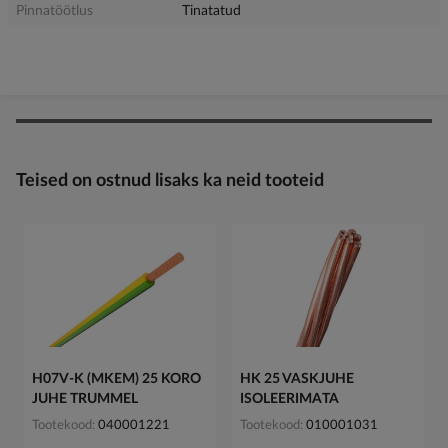
Pinnatöötlus
Tinatatud
Teised on ostnud lisaks ka neid tooteid
H07V-K (MKEM) 25 KORO
HK 25 VASKJUHE
JUHE TRUMMEL
ISOLEERIMATA
Tootekood
040001221
Tootekood
010001031