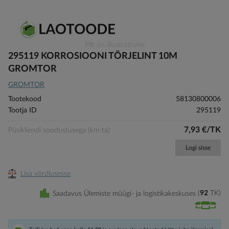
Skip
Pilt on illustratiivne
to
295119 KORROSIOONI TÕRJELINT 10M
the
GROMTOR
beginning
GROMTOR
of
the
Tootekood
58130800006
images
Tootja ID
295119
gallery
7,93 €/TK
Püsikliendi soodustusega (km-ta)
Logi sisse
Lisa võrdlusesse
Saadavus Ülemiste müügi- ja logistikakeskuses
92
TK