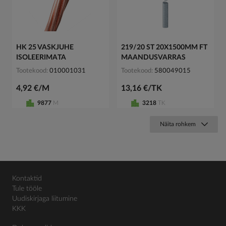
HK 25 VASKJUHE
219/20 ST 20X1500MM FT
ISOLEERIMATA
MAANDUSVARRAS
Tootekood
010001031
Tootekood
580049015
4,92 €/M
13,16 €/TK
9877
M
3218
TK
Näita rohkem
Kontaktid
Tule tööle
Uudiskirjaga liitumine
KKK