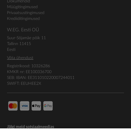
Dokumendid
Müügitingimused
Privaatsustingimused
Krediiditingimused
W.EG. Eesti OÜ
Suur-Sõjamäe põik 11
Tallinn 11415
Eesti
Võta ühendust
Registrikood: 10326286
KMKR nr: EE100336700
SEB: IBAN: EE311010220007244011
SWIFT: EEUHEE2X
Jälgi meid sotsiaalmeedias