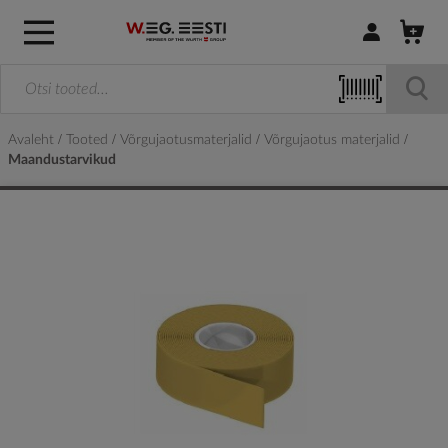
Logi sisse / R
Avaleht
Tooted
Võrgujaotusmaterjalid
Võrgujaotus materjalid
Maandustarvikud
Skip
to
the
end
of
the
images
gallery