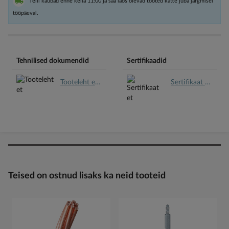
Telli kaubad enne kella 11:00 ja saa laos olevad tooted kätte juba järgmisel
tööpäeval.
Tehnilised dokumendid
Sertifikaadid
Tooteleht et.pdf
Sertifikaat et.pdf
Teised on ostnud lisaks ka neid tooteid