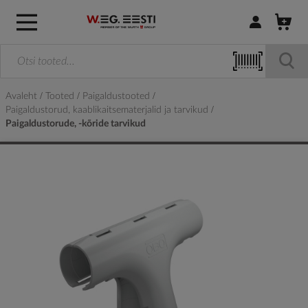
Logi sisse / R
Avaleht
Tooted
Paigaldustooted
Paigaldustorud, kaablikaitsematerjalid ja tarvikud
Paigaldustorude, -kõride tarvikud
Skip
to
the
end
of
the
images
gallery