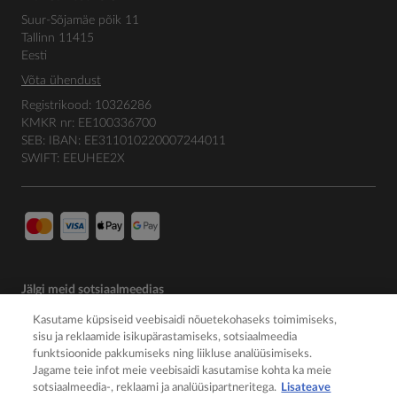
Suur-Sõjamäe põik 11
Tallinn 11415
Eesti
Võta ühendust
Registrikood: 10326286
KMKR nr: EE100336700
SEB: IBAN: EE311010220007244011
SWIFT: EEUHEE2X
Jälgi meid sotsiaalmeedias
Kasutame küpsiseid veebisaidi nõuetekohaseks toimimiseks,
sisu ja reklaamide isikupärastamiseks, sotsiaalmeedia
funktsioonide pakkumiseks ning liikluse analüüsimiseks.
Jagame teie infot meie veebisaidi kasutamise kohta ka meie
sotsiaalmeedia-, reklaami ja analüüsipartneritega.
Lisateave