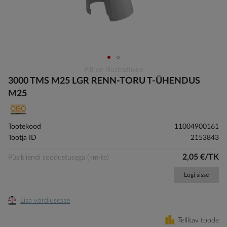
Skip
Pilt on illustratiivne
to
3000 TMS M25 LGR RENN-TORU T-ÜHENDUS
the
M25
beginning
of
the
Tootekood
11004900161
images
Tootja ID
2153843
gallery
2,05 €/TK
Püsikliendi soodustusega (km-ta)
Logi sisse
Lisa võrdlusesse
Tellitav toode