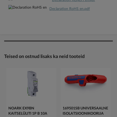
Declaration REACH en.pdf
Declaration RoHS en.pdf
Teised on ostnud lisaks ka neid tooteid
NOARK EX9BN
169501SB UNIVERSAALNE
KAITSELÜLITI 1P B 10A
ISOLATSIOONIKOORIJA