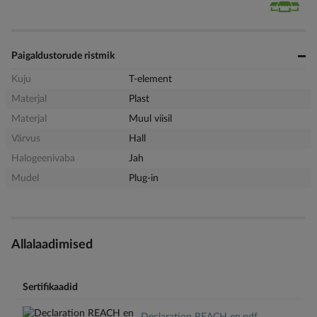
Paigaldustorude ristmik
Kuju
T-element
Materjal
Plast
Materjal
Muul viisil
Värvus
Hall
Halogeenivaba
Jah
Mudel
Plug-in
Allalaadimised
Sertifikaadid