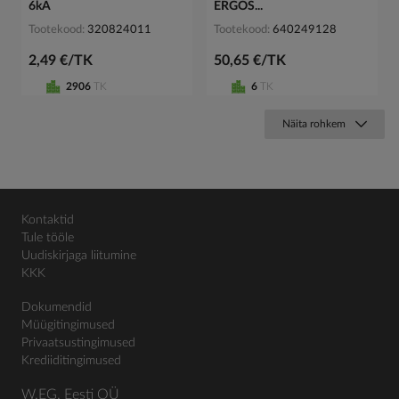
6kA
ERGOS...
Tootekood
320824011
Tootekood
640249128
2,49 €/TK
50,65 €/TK
2906
TK
6
TK
Näita rohkem
Kontaktid
Tule tööle
Uudiskirjaga liitumine
KKK
Dokumendid
Müügitingimused
Privaatsustingimused
Krediiditingimused
W.EG. Eesti OÜ