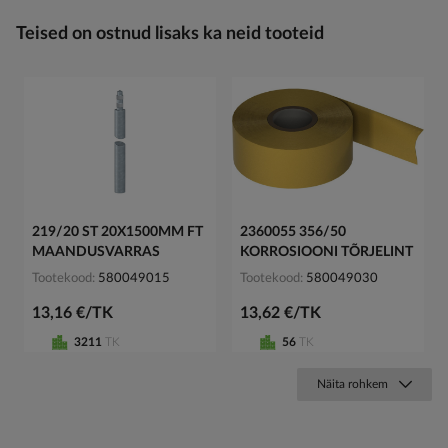
Teised on ostnud lisaks ka neid tooteid
219/20 ST 20X1500MM FT
2360055 356/50
MAANDUSVARRAS
KORROSIOONI TÕRJELINT
Tootekood
580049015
Tootekood
580049030
13,16 €/TK
13,62 €/TK
3211
TK
56
TK
Näita rohkem