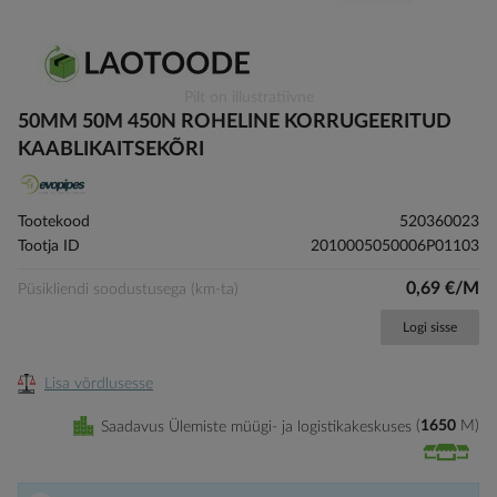
Skip
Pilt on illustratiivne
to
50MM 50M 450N ROHELINE KORRUGEERITUD
the
KAABLIKAITSEKÕRI
beginning
of
the
Tootekood
520360023
images
Tootja ID
2010005050006P01103
gallery
0,69 €/M
Püsikliendi soodustusega (km-ta)
Logi sisse
Lisa võrdlusesse
Saadavus Ülemiste müügi- ja logistikakeskuses
1650
M