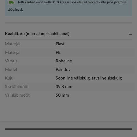
Telli kaubad enne kella 11:00 ja saa laos olevad tooted kätte juba järgmisel
tööpäeval.
Kaablitoru (maa-alune kaablikanal)
Materjal
Plast
Materjal
PE
Värvus
Roheline
Mudel
Painduv
Kuju
Sooniline väliskülg. tavaline sisekülg
Siseläbimõõt
39.8 mm
Välisläbimõõt
50 mm