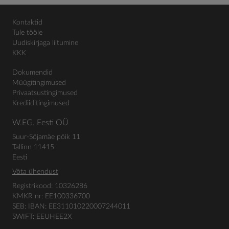
Kontaktid
Tule tööle
Uudiskirjaga liitumine
KKK
Dokumendid
Müügitingimused
Privaatsustingimused
Krediiditingimused
W.EG. Eesti OÜ
Suur-Sõjamäe põik 11
Tallinn 11415
Eesti
Võta ühendust
Registrikood: 10326286
KMKR nr: EE100336700
SEB: IBAN: EE311010220007244011
SWIFT: EEUHEE2X