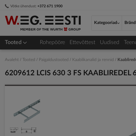
Skip
Võtke ühendust:
+372 671 1900
to
Content
Kategooriad
Bränd
Tooted
Rohepööre
Ettevõttest
Uudised
Teen
Avaleht
Tooted
Paigaldustooted
Kaablikanalid ja rennid
Kaablirede
6209612 LCIS 630 3 FS KAABLIREDEL
Skip
to
the
end
of
the
images