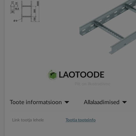
gallery
Skip
Pilt on illustratiivne
to
the
Toote informatsioon
Allalaadimised
beginning
of
the
images
Link tootja lehele
Tootja tooteinfo
gallery