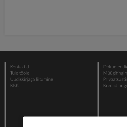
Kontaktid
Dokumendi
Tule tööle
Müügitingi
Uudiskirjaga liitumine
Privaatsust
KKK
Krediiditin