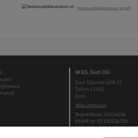
Vastavusdeklaratsioon et.pdf
W.EG. Eesti OÜ
d
mused
Suur-Sõjamäe põik 11
ingimused
Tallinn 11415
gimused
Eesti
Võta ühendust
Registrikood: 10326286
KMKR nr: EE100336700
SEB: IBAN: EE31101022000
SWIFT: EEUHEE2X