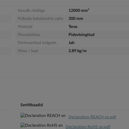
Kasulik ristlõige
12000 mm²
Pulkade kahekordne vahe
300 mm
Materjal
Teras
Pinnatöötlus
Pidevtsingitud
Perforeeritud külgsein
Jah
Mass / kaal
2.89 kg/m
Sertifikaadid
Declaration REACH en.pdf
Declaration RoHS en.pdf