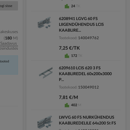
ogi sisse
24
TK
6208941 LGVG 60 FS
LIIGENDÜHENDUS LCIS
KAABLIRE...
kakeskuses
Tootekood
140049762
180
M
Saadavus
7,25 €/TK
esindustes
172
TK
 tooted
6209610 LCIS 620 3 FS
KAABLIREDEL 60x200x3000
P...
Tootekood
150049012
7,81 €/M
402
M
LWVG 60 FS NURKÜHENDUS
KAABLIREDELILE 64x200 St FS