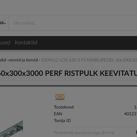
id
used
Kontaktid
lid -rennid ja korvid
6209612 LCIS 630 3 FS KAABLIREDEL 60x300x3
 60x300x3000 PERF RISTPULK KEEVITAT
Tootekood
1
EAN
40121
Tootja ID
Püsikliendi soodustusega (km-ta)