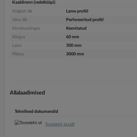
Kaablirenn (redeltüüpi)
Külglati liik
Lame profiil
Võru liik
Perforeeritud profiil
Kinnitusrõngas
Keevitatud
Kõrgus
60 mm
Laius
300 mm
Pikkus
3000 mm
Allalaadimised
Tehnilised dokumendid
Tooteleht et.pdf