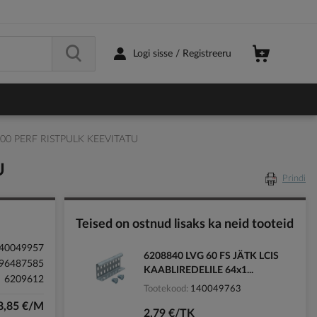
Logi sisse / Registreeru
000 PERF RISTPULK KEEVITATU
U
Prindi
Teised on ostnud lisaks ka neid tooteid
40049957
6208840 LVG 60 FS JÄTK LCIS
96487585
KAABLIREDELILE 64x1...
6209612
Tootekood
140049763
8,85 €/M
2,79 €/TK