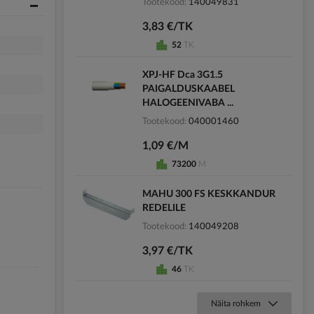
Tootekood
140049831
3,83 €/TK
52
TK
XPJ-HF Dca 3G1.5
PAIGALDUSKAABEL
HALOGEENIVABA ...
Tootekood
040001460
1,09 €/M
73200
M
MAHU 300 FS KESKKANDUR
REDELILE
Tootekood
140049208
3,97 €/TK
46
TK
Näita rohkem