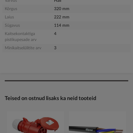
Värvus
Hall
Kõrgus
320 mm
Laius
222 mm
Sügavus
114 mm
Kaitsekontaktiga
4
pistikupesade arv
Minikaitselülitite arv
3
Teised on ostnud lisaks ka neid tooteid