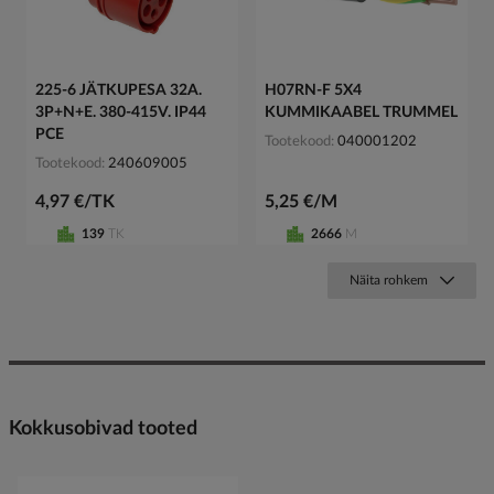
225-6 JÄTKUPESA 32A.
H07RN-F 5X4
3P+N+E. 380-415V. IP44
KUMMIKAABEL TRUMMEL
PCE
Tootekood
040001202
Tootekood
240609005
4,97 €/TK
5,25 €/M
139
TK
2666
M
Näita rohkem
Kokkusobivad tooted