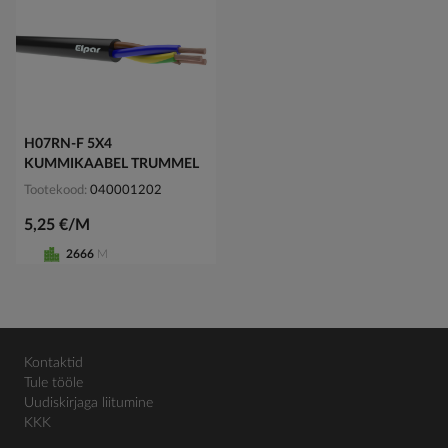
H07RN-F 5X4
KUMMIKAABEL TRUMMEL
Tootekood
040001202
5,25 €/M
2666
M
Kontaktid
Tule tööle
Uudiskirjaga liitumine
KKK