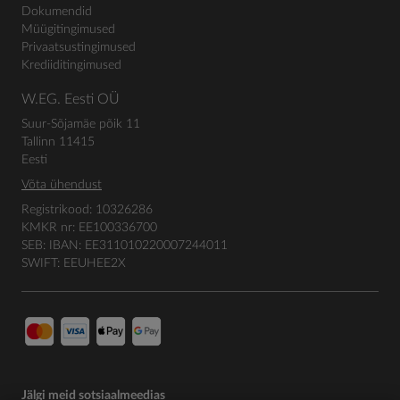
Dokumendid
Müügitingimused
Privaatsustingimused
Krediiditingimused
W.EG. Eesti OÜ
Suur-Sõjamäe põik 11
Tallinn 11415
Eesti
Võta ühendust
Registrikood: 10326286
KMKR nr: EE100336700
SEB: IBAN: EE311010220007244011
SWIFT: EEUHEE2X
Jälgi meid sotsiaalmeedias