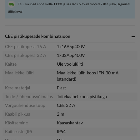
Telli kaubad enne kella 11:00 ja saa laos olevad tooted kätte juba järgmisel
tööpäeval.
CEE pistikupesade kombinatsioon
CEE pistikupesa 16 A
1x16A5p400V
CEE pistikupesa 32 A
1x32A5p400V
Kaitse
Üle voolulüliti
Maa lekke lüliti
Maa lekke lüliti koos IFN 30 mA
(standard)
Kere materjal
Plast
Toide / ühendusvõimalus
Toitekaabel koos pistikuga
Võrguühenduse tüüp
CEE 32 A
Kaabli pikkus
2 m
Käsitsemine
Kaasaskantav
Kaitseaste (IP)
IP54