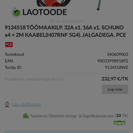
Skip
Pilt on illustratiivne
to
9134518 TÖÖMAAKILP. 32A x1. 16A x1. SCHUKO
the
x4 + 2M KAABEL(H07RNF 5G4). JALGADEGA. PCE
beginning
of
the
Tootekood
340609003
images
EAN
9003399891892
gallery
Tootja ID
9134518WE
232,97 €/TK
Püsikliendi soodustusega (km-ta)
Logi sisse
Lisa võrdlusesse
Saadavus Ülemiste müügi- ja logistikakeskuses
10
TK