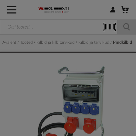
Logi sisse / R
Avaleht
Tooted
Kilbid ja kilbitarvikud
Kilbid ja tarvikud
Pindkilbid
Skip
to
the
end
of
the
images
gallery