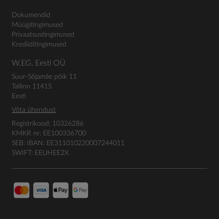
Dokumendid
Müügitingimused
Privaatsustingimused
Krediiditingimused
W.EG. Eesti OÜ
Suur-Sõjamäe põik 11
Tallinn 11415
Eesti
Võta ühendust
Registrikood: 10326286
KMKR nr: EE100336700
SEB: IBAN: EE311010220007244011
SWIFT: EEUHEE2X