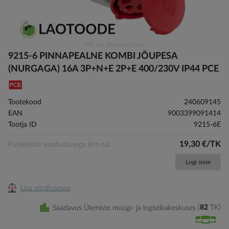
Skip
Pilt on illustratiivne
to
9215-6 PINNAPEALNE KOMBI JÕUPESA
the
(NURGAGA) 16A 3P+N+E 2P+E 400/230V IP44 PCE
beginning
of
the
Tootekood
240609145
images
EAN
9003399091414
gallery
Tootja ID
9215-6E
19,30 €/TK
Püsikliendi soodustusega (km-ta)
Logi sisse
Lisa võrdlusesse
Saadavus Ülemiste müügi- ja logistikakeskuses
82
TK