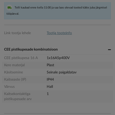
Telli kaubad enne kella 11:00 ja saa laos olevad tooted kätte juba järgmisel
tööpäeval.
Link tootja lehele
Tootja tooteinfo
CEE pistikupesade kombinatsioon
CEE pistikupesa 16 A
1x16A5p400V
Kere materjal
Plast
Käsitsemine
Seinale paigaldatav
Kaitseaste (IP)
IP44
Värvus
Hall
Kaitsekontaktiga
1
pistikupesade arv