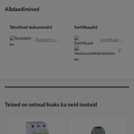
Allalaadimised
Tehnilised dokumendid
Sertifikaadid
Tooteleht en.pdf
Sertifikaat en.pdf
Vastavusdeklaratsioon en.pdf
Teised on ostnud lisaks ka neid tooteid