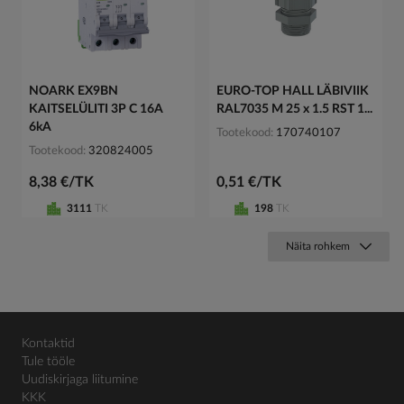
NOARK EX9BN
EURO-TOP HALL LÄBIVIIK
KAITSELÜLITI 3P C 16A
RAL7035 M 25 x 1.5 RST 1...
6kA
Tootekood
170740107
Tootekood
320824005
8,38 €/TK
0,51 €/TK
3111
TK
198
TK
Näita rohkem
Kontaktid
Tule tööle
Uudiskirjaga liitumine
KKK