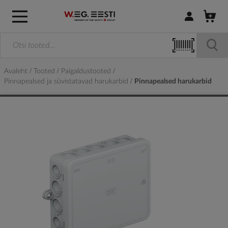
Logi sisse / R
Avaleht
Tooted
Paigaldustooted
Pinnapealsed ja süvistatavad harukarbid
Pinnapealsed harukarbid
Skip
to
the
end
of
the
images
gallery