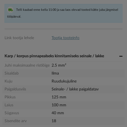
Telli kaubad enne kella 11:00 ja saa laos olevad tooted kätte juba järgmisel
tööpäeval.
Link tootja lehele
Tootja tooteinfo
Karp / korpus pinnapealseks kinnitamiseks seinale / lakke
Juhi maksimaalne ristlõige
2.5 mm²
Sisaldab
Ilma
Kuju
Ruudukujuline
Paigaldusviis
Seinale- / lakke paigaldatav
Pikkus
125 mm
Laius
100 mm
Sügavus
40 mm
Sisendite arv
18