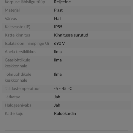
Korpuse läbiviigu tüüp
Reljeefne
Materjal
Plast
Värvus
Hall
Kaitseaste (IP)
IP55
Katte kinnitus
Kinnitusse surutud
Isolatsiooni nimipinge Ui
690 V
Ahela terviklikkus
Ilma
Gaasiohtlikule
Ilma
keskkonnale
Tolmuohtlikule
Ilma
keskkonnale
Talitlustemperatuur
-5 - 45 °C
Jätkatav
Jah
Halogeenivaba
Jah
Katte kuju
Rulookardin