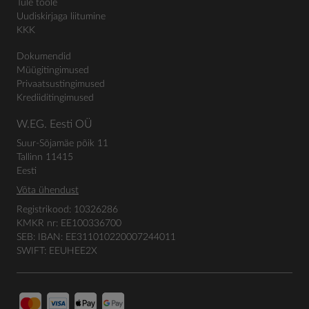
Tule tööle
Uudiskirjaga liitumine
KKK
Dokumendid
Müügitingimused
Privaatsustingimused
Krediiditingimused
W.EG. Eesti OÜ
Suur-Sõjamäe põik 11
Tallinn 11415
Eesti
Võta ühendust
Registrikood: 10326286
KMKR nr: EE100336700
SEB: IBAN: EE311010220007244011
SWIFT: EEUHEE2X