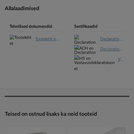
Allalaadimised
Tehnilised dokumendid
Sertifikaadid
Tooteleht et.pdf
Declaration REACH en.pdf
Declaration RoHS en.pdf
Vastavusdeklaratsioon et.pdf
Teised on ostnud lisaks ka neid tooteid