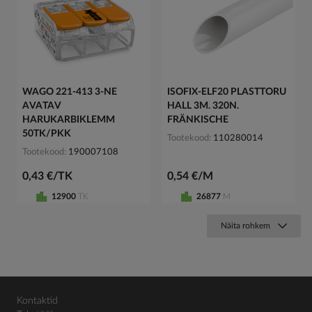
WAGO 221-413 3-NE
ISOFIX-ELF20 PLASTTORU
AVATAV
HALL 3M. 320N.
HARUKARBIKLEMM
FRÄNKISCHE
50TK/PKK
Tootekood
110280014
Tootekood
190007108
0,43 €/TK
0,54 €/M
12900
TK
26877
M
Näita rohkem
Kontaktid