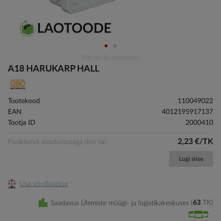
Skip
Pilt on illustratiivne
to
A18 HARUKARP HALL
the
beginning
of
Tootekood
110049022
the
EAN
4012195917137
images
Tootja ID
2000410
gallery
2,23 €/TK
Püsikliendi soodustusega (km-ta)
Logi sisse
Lisa võrdlusesse
Saadavus Ülemiste müügi- ja logistikakeskuses
63
TK