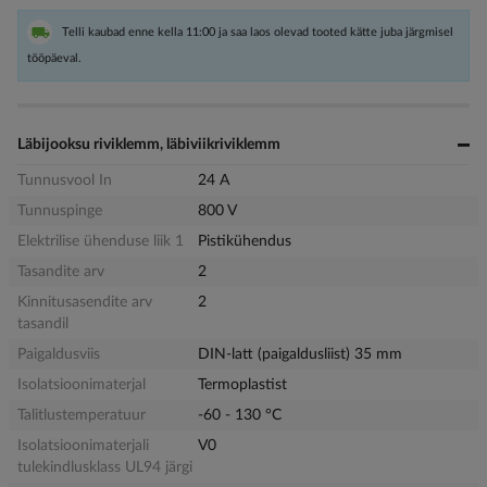
Telli kaubad enne kella 11:00 ja saa laos olevad tooted kätte juba järgmisel
tööpäeval.
Läbijooksu riviklemm, läbiviikriviklemm
Tunnusvool In
24 A
Tunnuspinge
800 V
Elektrilise ühenduse liik 1
Pistikühendus
Tasandite arv
2
Kinnitusasendite arv
2
tasandil
Paigaldusviis
DIN-latt (paigaldusliist) 35 mm
Isolatsioonimaterjal
Termoplastist
Talitlustemperatuur
-60 - 130 °C
Isolatsioonimaterjali
V0
tulekindlusklass UL94 järgi