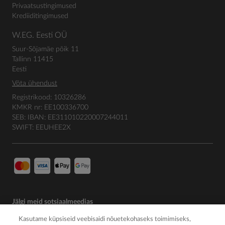
Privaatsustingimused
Krediiditingimused
W.EG. Eesti OÜ
Suur-Sõjamäe põik 11
Tallinn 11415
Eesti
Võta ühendust
Registrikood: 10326286
KMKR nr: EE100336700
SEB: IBAN: EE311010220007244011
SWIFT: EEUHEE2X
Jälgi meid sotsiaalmeedias
Kasutame küpsiseid veebisaidi nõuetekohaseks toimimiseks,