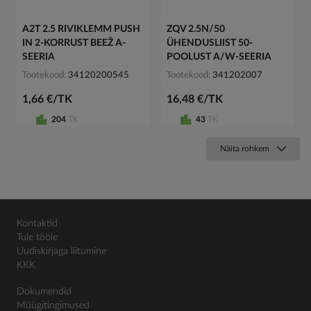
A2T 2.5 RIVIKLEMM PUSH
ZQV 2.5N/50
IN 2-KORRUST BEEŽ A-
ÜHENDUSLIIST 50-
SEERIA
POOLUST A/W-SEERIA
Tootekood
34120200545
Tootekood
341202007
1,66 €/TK
16,48 €/TK
204
TK
43
TK
Näita rohkem
Kontaktid
Tule tööle
Uudiskirjaga liitumine
KKK
Dokumendid
Müügitingimused