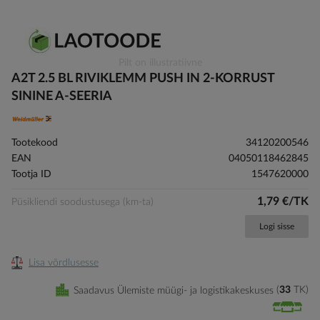
Skip
Pilt on illustratiivne
to
A2T 2.5 BL RIVIKLEMM PUSH IN 2-KORRUST
the
SININE A-SEERIA
beginning
of
the
Tootekood
34120200546
images
EAN
04050118462845
gallery
Tootja ID
1547620000
1,79 €/TK
Püsikliendi soodustusega (km-ta)
Logi sisse
Lisa võrdlusesse
Saadavus Ülemiste müügi- ja logistikakeskuses
33
TK