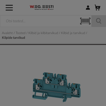
Logi sisse / R
Avaleht
Tooted
Kilbid ja kilbitarvikud
Kilbid ja tarvikud
Kilpide tarvikud
Skip
to
the
end
of
the
images
gallery