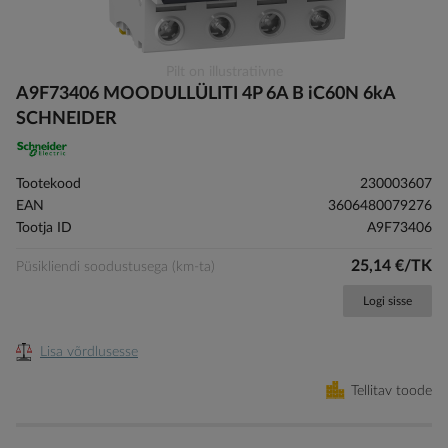
Skip
Pilt on illustratiivne
to
A9F73406 MOODULLÜLITI 4P 6A B iC60N 6kA
the
SCHNEIDER
beginning
of
the
Tootekood
230003607
images
EAN
3606480079276
gallery
Tootja ID
A9F73406
25,14 €/TK
Püsikliendi soodustusega (km-ta)
Logi sisse
Lisa võrdlusesse
Tellitav toode