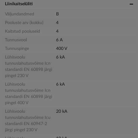
Liinikaitselüliti
Väljundandmed
B
Pooluste arv (kokku)
4
Kaitstud pooluseid
4
Tunnusvool
6 A
Tunnuspinge
400 V
Lühisvoolu
6 kA
tunnuslahutusvõime Icn
standardi EN 60898 järgi
pingel 230 V
Lühisvoolu
6 kA
tunnuslahutusvõime Icn
standardi EN 60898 järgi
pingel 400 V
Lühisvoolu
20 kA
tunnuslahutusvõime Icu
standardi EN 60947-2
järgi pingel 230 V