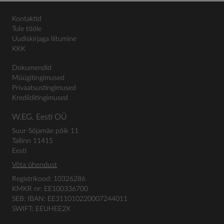
Kontaktid
Tule tööle
Uudiskirjaga liitumine
KKK
Dokumendid
Müügitingimused
Privaatsustingimused
Krediiditingimused
W.EG. Eesti OÜ
Suur-Sõjamäe põik 11
Tallinn 11415
Eesti
Võta ühendust
Registrikood: 10326286
KMKR nr: EE100336700
SEB: IBAN: EE311010220007244011
SWIFT: EEUHEE2X