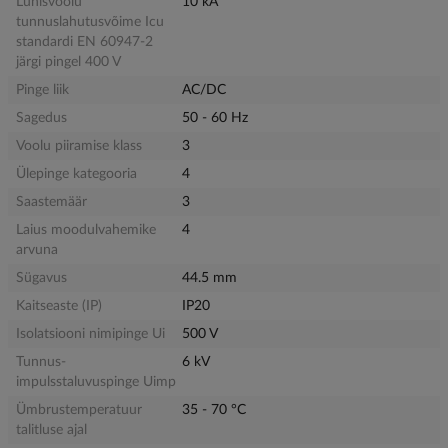
Lühisvoolu
10 kA
tunnuslahutusvõime Icu
standardi EN 60947-2
järgi pingel 400 V
Pinge liik
AC/DC
Sagedus
50 - 60 Hz
Voolu piiramise klass
3
Ülepinge kategooria
4
Saastemäär
3
Laius moodulvahemike
4
arvuna
Sügavus
44.5 mm
Kaitseaste (IP)
IP20
Isolatsiooni nimipinge Ui
500 V
Tunnus-
6 kV
impulsstaluvuspinge Uimp
Ümbrustemperatuur
35 - 70 °C
talitluse ajal