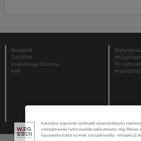
Kontaktid
Dokumendi
Tule tööle
Müügitingi
Uudiskirjaga liitumine
Privaatsust
KKK
Krediiditin
Kasutame küpsiseid veebisaidi nõuetekohaseks toimimise
sotsiaalmeedia funktsioonide pakkumiseks ning liikluse 
kasutamise kohta ka meie sotsiaalmeedia-, reklaami ja an