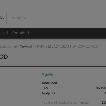
id
used
Kontaktid
pingekaitsmed
Tarvikud
A9XPH312 JAOTUSLATT 3P 100A 12MOD
MOD
Tootekood
3
EAN
36064
Tootja ID
13
Püsikliendi soodustusega (km-ta)