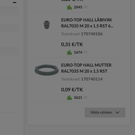
2045
TK
EURO-TOP HALL LÄBIVIIK
RAL7035 M 20 x 1.5 RST 6...
Tootekood
170740106
0,31 €/TK
1674
TK
EURO-TOP HALL MUTTER
RAL7035 M 20 x 1.5 RST
Tootekood
170740114
0,09 €/TK
3621
TK
Näita rohkem