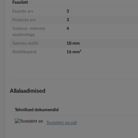
Faasilatt
Faaside arv
3
Pooluste arv
3
Sobivus: mitmete
4
seadmetega
Sammu mõõt
18 mm
Ristlõikepind
16 mm²
Allalaadimised
Tehnilised dokumendid
Tooteleht en.pdf