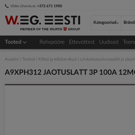
Skip
Võtke ühendust:
+372 671 1900
to
Content
Kategooriad
Bränd
Tooted
Rohepööre
Ettevõttest
Uudised
Teen
Avaleht
Tooted
Kilbid ja kilbitarvikud
Liinikaitseautomaadid ja üle
A9XPH312 JAOTUSLATT 3P 100A 12
Skip
to
the
end
of
the
images