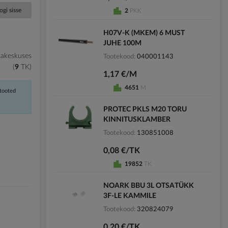
ogi sisse
2
PKK
H07V-K (MKEM) 6 MUST
JUHE 100M
kakeskuses
Tootekood
040001143
9
TK
1,17 €/M
4651
M
 tooted
PROTEC PKLS M20 TORU
KINNITUSKLAMBER
Tootekood
130851008
0,08 €/TK
19852
TK
NOARK BBU 3L OTSATÜKK
3F-LE KAMMILE
Tootekood
320824079
0,20 €/TK