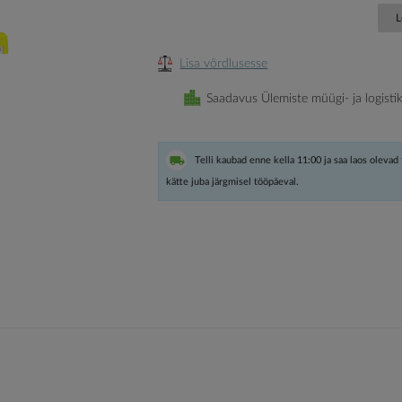
L
Lisa võrdlusesse
Saadavus Ülemiste müügi- ja logisti
Telli kaubad enne kella 11:00 ja saa laos olevad
kätte juba järgmisel tööpäeval.