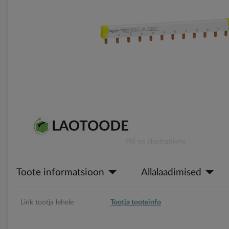
gallery
Skip
Pilt on illustratiivne
to
the
Toote informatsioon
Allalaadimised
beginning
of
the
images
Link tootja lehele
Tootja tooteinfo
gallery