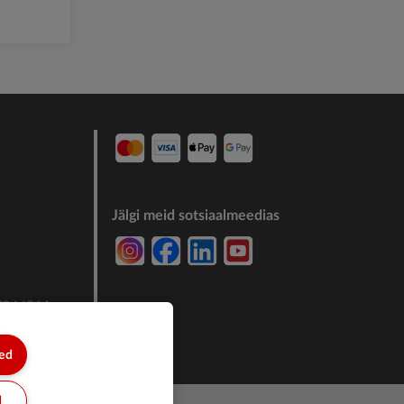
Jälgi meid sotsiaalmeedias
7244011
sed
d