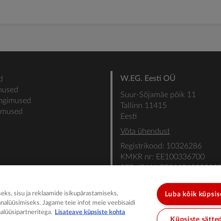
W.EG. Eesti OÜ
d
mused
Suur-Sõjamäe põik 11
ingimused
Tallinn 11415
gimused
Eesti
Võta ühendust
Registrikood: 10326286
KMKR nr: EE100336700
SEB: IBAN: EE31101022000
SWIFT: EEUHEE2X
ks, sisu ja reklaamide isikupärastamiseks,
Luba kõik küpsi
analüüsimiseks. Jagame teie infot meie veebisaidi
alüüsipartneritega.
Lisateave küpsiste kohta
Küpsiste sätte