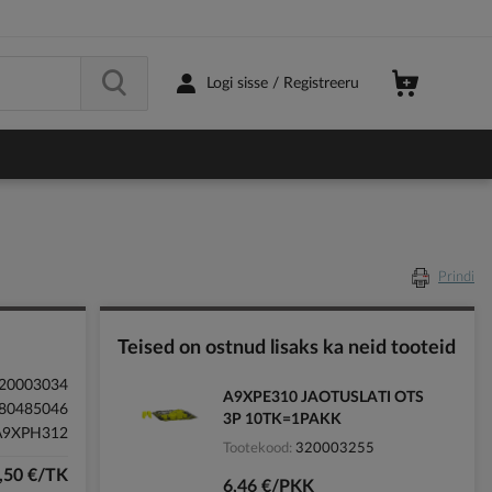
Logi sisse / Registreeru
Prindi
Teised on ostnud lisaks ka neid tooteid
20003034
A9XPE310 JAOTUSLATI OTS
80485046
3P 10TK=1PAKK
A9XPH312
Tootekood
320003255
,50 €/TK
6,46 €/PKK