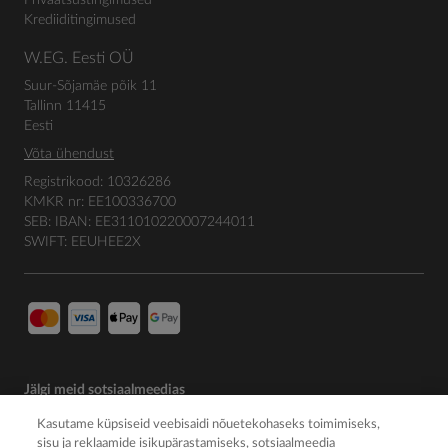
Privaatsustingimused
Krediiditingimused
W.EG. Eesti OÜ
Suur-Sõjamäe põik 11
Tallinn 11415
Eesti
Võta ühendust
Registrikood: 10326286
KMKR nr: EE100336700
SEB: IBAN: EE311010220007244011
SWIFT: EEUHEE2X
Jälgi meid sotsiaalmeedias
Kasutame küpsiseid veebisaidi nõuetekohaseks toimimiseks,
sisu ja reklaamide isikupärastamiseks, sotsiaalmeedia