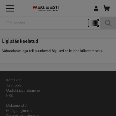
Logi sisse / R
Ligipääs keelatud
Vabandame, aga teil puuduvad õigused selle lehe külastamiseks.
Kontaktid
Tule tööle
Uudiskirjaga liitumine
KKK
Dokumendid
Müügitingimused