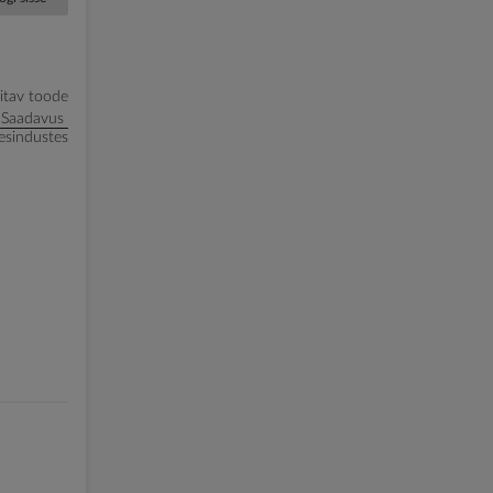
litav toode
Saadavus
esindustes