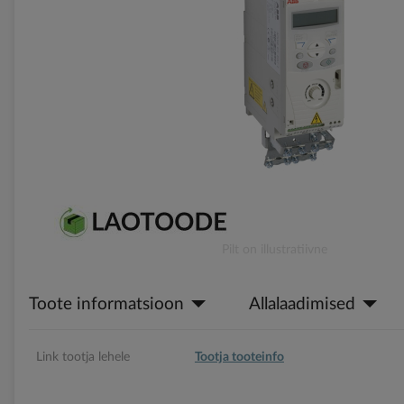
gallery
Skip
Pilt on illustratiivne
to
the
Toote informatsioon
Allalaadimised
beginning
of
the
images
Link tootja lehele
Tootja tooteinfo
gallery