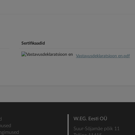
Sertifikaadid
Vastavusdeklaratsioon en.pdf
W.EG. Eesti OÜ
d
mused
Suur-Sõjamäe põik 11
ingimused