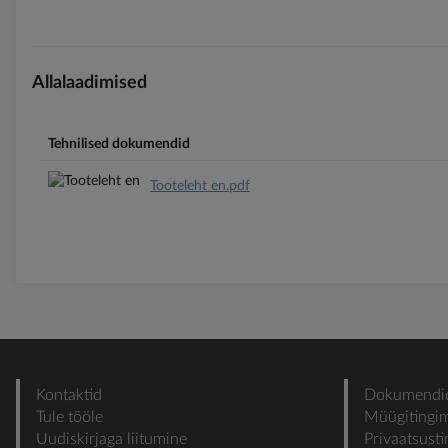
Allalaadimised
Tehnilised dokumendid
Tooteleht en.pdf
Kontaktid
Dokumendi
Tule tööle
Müügitingi
Uudiskirjaga liitumine
Privaatsust