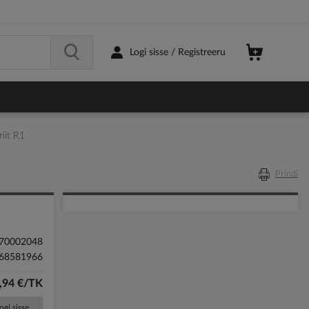
Logi sisse / Registreeru
it R1
Prindi
70002048
68581966
,94 €/TK
ogi sisse