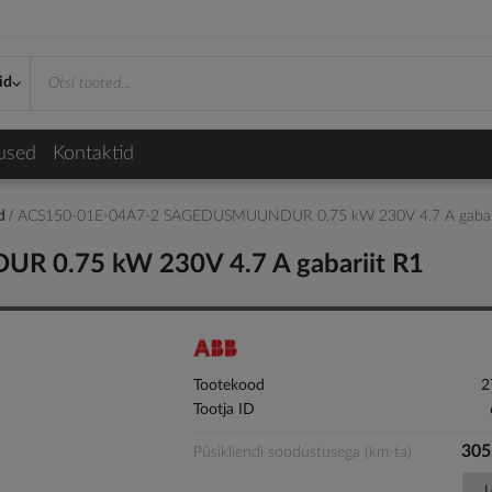
id
used
Kontaktid
id
ACS150-01E-04A7-2 SAGEDUSMUUNDUR 0.75 kW 230V 4.7 A gabari
0.75 kW 230V 4.7 A gabariit R1
Tootekood
2
Tootja ID
305
Püsikliendi soodustusega (km-ta)
L