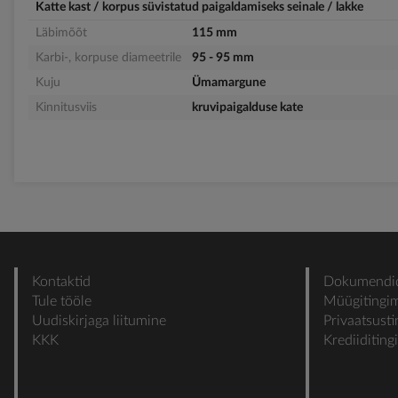
Katte kast / korpus süvistatud paigaldamiseks seinale / lakke
Läbimõõt
115 mm
Karbi-, korpuse diameetrile
95 - 95 mm
Kuju
Ümamargune
Kinnitusviis
kruvipaigalduse kate
Kontaktid
Dokumendi
Tule tööle
Müügitingi
Uudiskirjaga liitumine
Privaatsust
KKK
Krediiditin