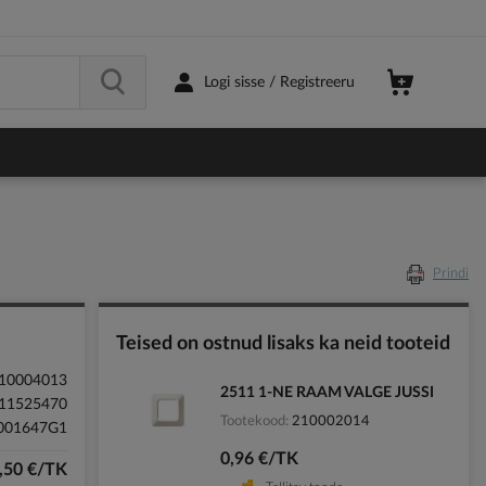
Logi sisse / Registreeru
Prindi
Teised on ostnud lisaks ka neid tooteid
10004013
2511 1-NE RAAM VALGE JUSSI
11525470
Tootekood
210002014
001647G1
0,96 €/TK
,50 €/TK