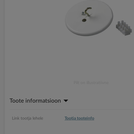
gallery
Skip
Pilt on illustratiivne
to
the
Toote informatsioon
beginning
of
the
images
Link tootja lehele
Tootja tooteinfo
gallery