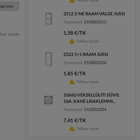
Tellitav toode
ogi sisse
2512 2-NE RAAM VALGE JUSSI
Tootekood
210002015
1,58 €/TK
litav toode
Tellitav toode
2522 1+1 RAAM JUSSI
Tootekood
210002020
1,85 €/TK
Tellitav toode
1066U VEKSELLÜLITI SÜVIS.
16A. KAHE LISAKLEMMI...
Tootekood
210002004
7,41 €/TK
Tellitav toode