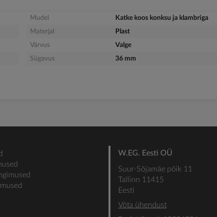
Mudel
Katke koos konksu ja klambriga
Materjal
Plast
Värvus
Valge
Sügavus
36 mm
W.EG. Eesti OÜ
d
mused
Suur-Sõjamäe põik 11
ingimused
Tallinn 11415
gimused
Eesti
Võta ühendust