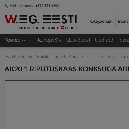
Skip
Võtke ühendust:
+372 671 1900
to
Content
Kategooriad
Bränd
Tooted
Rohepööre
Ettevõttest
Uudised
Teen
Avaleht
Tooted
Paigaldustooted
Pinnapealsed ja süvistatavad haru
AK20.1 RIPUTUSKAAS KONKSUGA AB
Skip
to
the
end
of
the
images