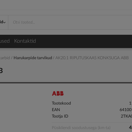
id
used
Kontaktid
karbid
Harukarpide tarvikud
AK20.1 RIPUTUSKAAS KONKSUGA ABB
B
Tootekood
1
EAN
64100
Tootja ID
2TKA
4
Püsikliendi soodustusega (km-ta)