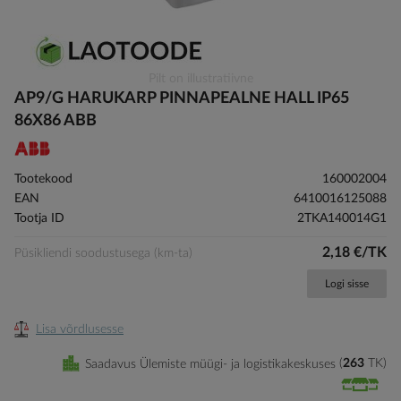
Skip
Pilt on illustratiivne
to
AP9/G HARUKARP PINNAPEALNE HALL IP65
the
86X86 ABB
beginning
of
the
Tootekood
160002004
images
EAN
6410016125088
gallery
Tootja ID
2TKA140014G1
2,18 €/TK
Püsikliendi soodustusega (km-ta)
Logi sisse
Lisa võrdlusesse
Saadavus Ülemiste müügi- ja logistikakeskuses
263
TK