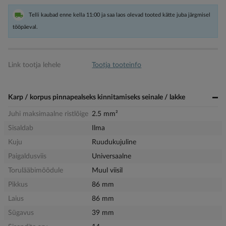
Telli kaubad enne kella 11:00 ja saa laos olevad tooted kätte juba järgmisel
tööpäeval.
Link tootja lehele
Tootja tooteinfo
Karp / korpus pinnapealseks kinnitamiseks seinale / lakke
Juhi maksimaalne ristlõige
2.5 mm²
Sisaldab
Ilma
Kuju
Ruudukujuline
Paigaldusviis
Universaalne
Torulääbimõõdule
Muul viisil
Pikkus
86 mm
Laius
86 mm
Sügavus
39 mm