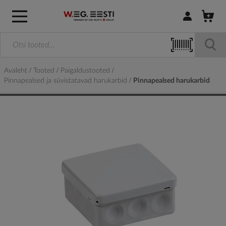
Logi sisse / R
Avaleht
Tooted
Paigaldustooted
Pinnapealsed ja süvistatavad harukarbid
Pinnapealsed harukarbid
Skip
to
the
end
of
the
images
gallery