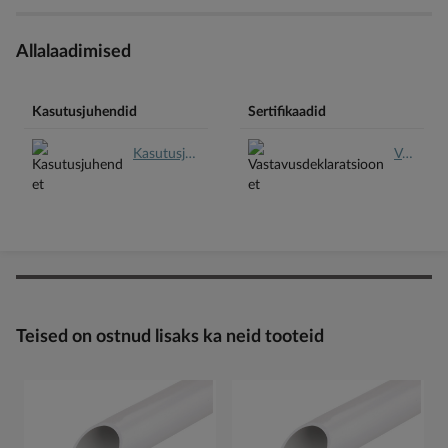
Allalaadimised
Kasutusjuhendid
Sertifikaadid
Kasutusjuhend et.pdf
Vastavusdeklaratsioon et.pdf
Teised on ostnud lisaks ka neid tooteid