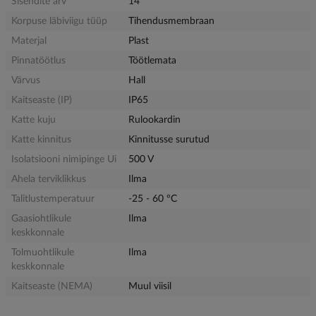
Sisendite arv
14
Korpuse läbiviigu tüüp
Tihendusmembraan
Materjal
Plast
Pinnatöötlus
Töötlemata
Värvus
Hall
Kaitseaste (IP)
IP65
Katte kuju
Rulookardin
Katte kinnitus
Kinnitusse surutud
Isolatsiooni nimipinge Ui
500 V
Ahela terviklikkus
Ilma
Talitlustemperatuur
-25 - 60 °C
Gaasiohtlikule
Ilma
keskkonnale
Tolmuohtlikule
Ilma
keskkonnale
Kaitseaste (NEMA)
Muul viisil