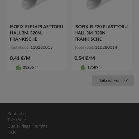
ISOFIX-ELF16 PLASTTORU
ISOFIX-ELF20 PLASTTORU
HALL 3M. 320N.
HALL 3M. 320N.
FRÄNKISCHE
FRÄNKISCHE
Tootekood
110280013
Tootekood
110280014
0,41 €/M
0,54 €/M
23286
M
17589
M
Näita rohkem
Kontaktid
Tule tööle
Uudiskirjaga liitumine
KKK