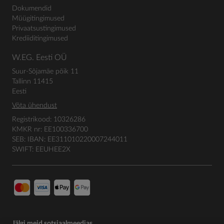
Dokumendid
Müügitingimused
Privaatsustingimused
Krediiditingimused
W.EG. Eesti OÜ
Suur-Sõjamäe põik 11
Tallinn 11415
Eesti
Võta ühendust
Registrikood: 10326286
KMKR nr: EE100336700
SEB: IBAN: EE311010220007244011
SWIFT: EEUHEE2X
Jälgi meid sotsiaalmeedias