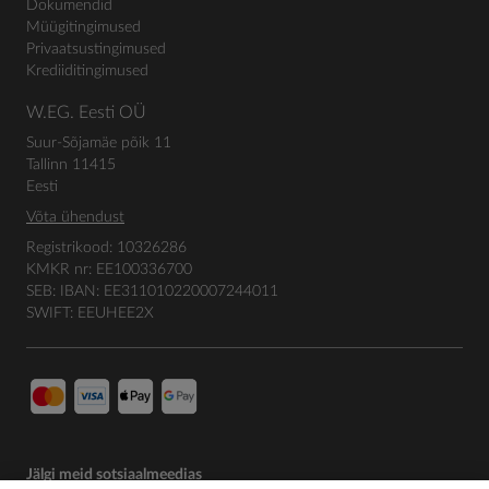
Dokumendid
Müügitingimused
Privaatsustingimused
Krediiditingimused
W.EG. Eesti OÜ
Suur-Sõjamäe põik 11
Tallinn 11415
Eesti
Võta ühendust
Registrikood: 10326286
KMKR nr: EE100336700
SEB: IBAN: EE311010220007244011
SWIFT: EEUHEE2X
Jälgi meid sotsiaalmeedias