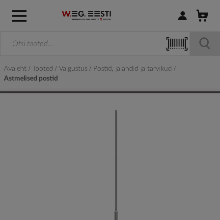
Logi sisse / R
Avaleht
Tooted
Valgustus
Postid, jalandid ja tarvikud
Astmelised postid
Skip
to
the
end
of
the
images
gallery