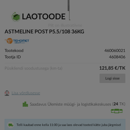
Skip
Pilt on illustratiivne
to
ASTMELINE POST P5.5/108 36KG
the
beginning
of
Tootekood
460060021
the
Tootja ID
4608406
images
gallery
121,85 €/TK
Püsikliendi soodustusega (km-ta)
Logi sisse
Lisa võrdlusesse
Saadavus Ülemiste müügi- ja logistikakeskuses
24
TK
Telli kaubad enne kella 11:00 ja saa laos olevad tooted kätte juba järgmisel