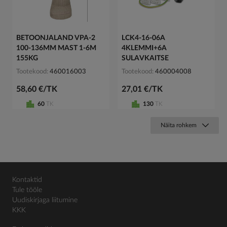
BETOONJALAND VPA-2
LCK4-16-06A
100-136MM MAST 1-6M
4KLEMMI+6A
155KG
SULAVKAITSE
Tootekood
460016003
Tootekood
460004008
58,60 €/TK
27,01 €/TK
60
TK
130
TK
Näita rohkem
Kontaktid
Tule tööle
Uudiskirjaga liitumine
KKK